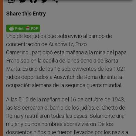
h
e
a
w
h
a
s
c
i
a
t
s
e
t
r
Share this Entry
s
e
b
t
e
A
n
o
e
p
g
o
r
p
e
k
r
Uno de los judíos que sobrevivió al campo de
concentración de Auschwitz, Enzo
Camerino , participó esta mañana a la misa del papa
Francisco en la capilla de la residencia de Santa
Marta. Es uno de los 16 sobrevivientes de los 1.021
judíos deportados a Auswitch de Roma durante la
ocupación alemana de la segunda guerra mundial.
A las 5,15 de la mañana del 16 de octubre de 1943,
las SS cercaron el barrio de los judíos, el Ghetto de
Roma y rastrillaron todas las casas. Solamente una
mujer y quince hombres sobrevivieron. De los
doscientos niños que fueron llevados por los nazis a