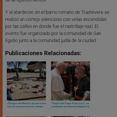
Y al atardecer, en el barrio romano de Trastevere se
realizó un cortejo silencioso con velas encendidas
por las calles en donde fue el rastrillaje nazi. El
evento fue organizado por la comunidad de San
Egidio junto a la comunidad judía de la ciudad.
Publicaciones Relacionadas:
Obispos de México alzan la voz
“Papel del Papa Francisco” se
tras la masacre en un campo
convierte en tema protagónico
de fútbol y el ataque a la
en nueva etapa de juicio contra
Catedral de Puebla
cardenal Becciu y otras
personas