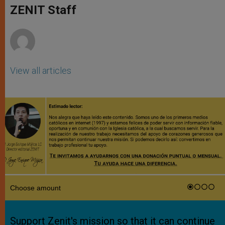
p
g
o
r
ZENIT Staff
p
e
k
r
View all articles