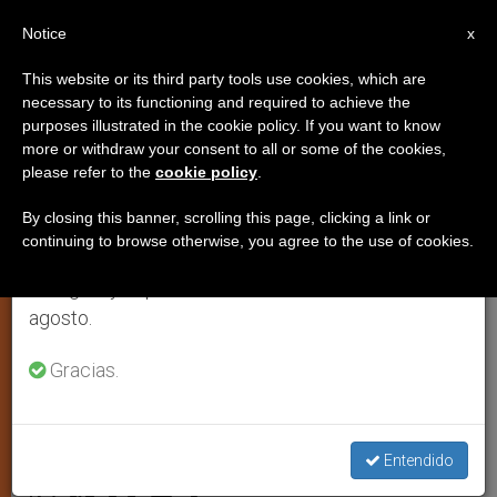
ES
Notice
×
x
Aviso importante
This website or its third party tools use cookies, which are
necessary to its functioning and required to achieve the
Del 27 de julio al 7 de agosto haremos la pausa
purposes illustrated in the cookie policy. If you want to know
Un sobreviviente de la shoah en
anual, aprovechando que en el periodo de verano
more or withdraw your consent to all or some of the cookies,
please refer to the
cookie policy
.
se generan menos informaciones y también el
la misa del papa Francisco
consumo de las mismas disminuye.
By closing this banner, scrolling this page, clicking a link or
continuing to browse otherwise, you agree to the use of cookies.
Retomamos el trabajo ordinario de las ediciones
En Italia debaten ley penal sobre
en inglés y español de ZENIT el lunes 10 de
negacionismo. Priebke acogido por los
agosto.
lefebristas se queda sin funerales. El
obispo Semeraro: ‘la Fraternidad S.Pio
Gracias.
X está afuera de la Iglesia’
Entendido
OCTUBRE 16, 2013 00:00
ZENIT STAFF
JUSTICIA Y PAZ
W
M
F
T
S