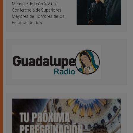
inspiración y santificación
Mensaje de León XIV a la
Conferencia de Superiores
Mayores de Hombres de los
Estados Unidos