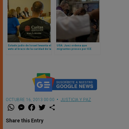
Estado judío de Israel levanta el
USA: Juez ordena que
veto al brazo de la caridad de la
migrantes presos por ICE
Iglesia: Caritas podrá seguir
puedan recibir la ceniza el
trabajando en Gaza
miércoles 2026
OCTUBRE 16, 2013 00:00
JUSTICIA Y PAZ
W
M
F
T
S
h
e
a
w
h
a
s
c
i
a
t
s
e
t
r
Share this Entry
s
e
b
t
e
A
n
o
e