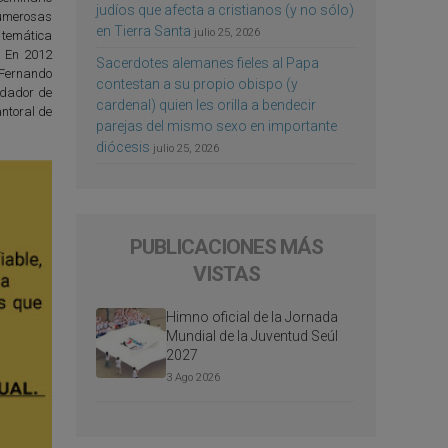
judíos que afecta a cristianos (y no sólo)
numerosas
en Tierra Santa
julio 25, 2026
e temática
s. En 2012
Sacerdotes alemanes fieles al Papa
 Fernando
contestan a su propio obispo (y
undador de
cardenal) quien les orilla a bendecir
antoral de
parejas del mismo sexo en importante
diócesis
julio 25, 2026
PUBLICACIONES MÁS
VISTAS
Himno oficial de la Jornada
Mundial de la Juventud Seúl
2027
3 Ago 2026