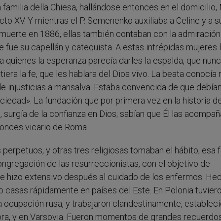
la familia della Chiesa, hallándose entonces en el domicilio,
to XV. Y mientras el P. Semenenko auxiliaba a Celine y a su
u muerte en 1886, ellas también contaban con la admiración
que fue su capellán y catequista. A estas intrépidas mujeres 
a quienes la esperanza parecía darles la espalda, que nun
tiera la fe, que les hablara del Dios vivo. La beata conocía
e injusticias a mansalva. Estaba convencida de que debía
sociedad». La fundación que por primera vez en la historia de
, surgía de la confianza en Dios; sabían que Él las acompaña
tonces vicario de Roma.
perpetuos, y otras tres religiosas tomaban el hábito; esa 
ongregación de las resurreccionistas, con el objetivo de
se hizo extensivo después al cuidado de los enfermos. He
o casas rápidamente en países del Este. En Polonia tuvier
a ocupación rusa, y trabajaron clandestinamente, establec
ra, y en Varsovia. Fueron momentos de grandes recuerdo