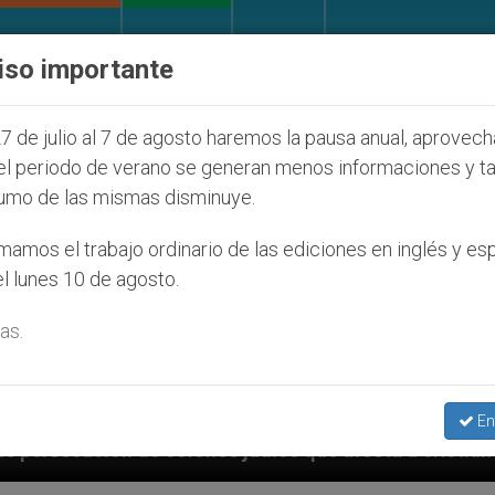
IGLESIA Y MUNDO
DOCUMENTOS
DONATIVOS
iso importante
7 de julio al 7 de agosto haremos la pausa anual, aprovec
el periodo de verano se generan menos informaciones y t
umo de las mismas disminuye.
amos el trabajo ordinario de las ediciones en inglés y es
l lunes 10 de agosto.
as.
En
s judíos que afecta a cristianos (y no sólo) en Tierra