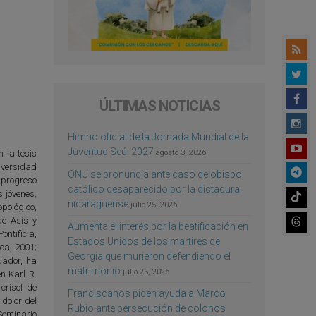
ÚLTIMAS NOTICIAS
Himno oficial de la Jornada Mundial de la
Juventud Seúl 2027
agosto 3, 2026
 la tesis
iversidad
ONU se pronuncia ante caso de obispo
 progreso
católico desaparecido por la dictadura
s jóvenes,
nicaragüense
julio 25, 2026
pológico,
de Asís y
Aumenta el interés por la beatificación en
ntificia,
Estados Unidos de los mártires de
ca, 2001;
Georgia que murieron defendiendo el
uador, ha
matrimonio
julio 25, 2026
n Karl R.
crisol de
Franciscanos piden ayuda a Marco
 dolor del
Rubio ante persecución de colonos
 Seminario