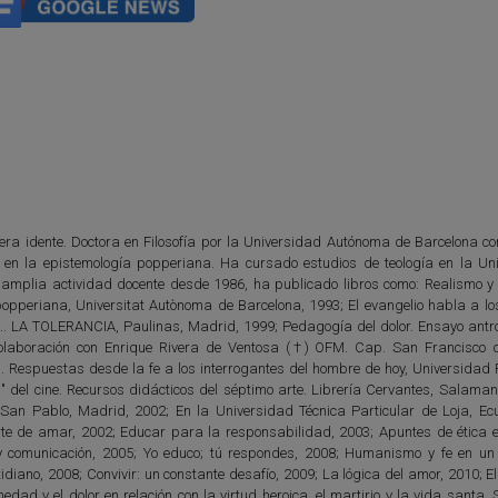
era idente. Doctora en Filosofía por la Universidad Autónoma de Barcelona con
co en la epistemología popperiana. Ha cursado estudios de teología en la Un
 amplia actividad docente desde 1986, ha publicado libros como: Realismo y
 popperiana, Universitat Autònoma de Barcelona, 1993; El evangelio habla a lo
.. LA TOLERANCIA, Paulinas, Madrid, 1999; Pedagogía del dolor. Ensayo antro
olaboración con Enrique Rivera de Ventosa (†) OFM. Cap. San Francisco 
 Respuestas desde la fe a los interrogantes del hombre de hoy, Universidad Po
del cine. Recursos didácticos del séptimo arte. Librería Cervantes, Salaman
 San Pablo, Madrid, 2002; En la Universidad Técnica Particular de Loja, Ec
rte de amar, 2002; Educar para la responsabilidad, 2003; Apuntes de ética e
 comunicación, 2005; Yo educo; tú respondes, 2008; Humanismo y fe en un 
idiano, 2008; Convivir: un constante desafío, 2009; La lógica del amor, 2010; El
dad y el dolor en relación con la virtud heroica, el martirio y la vida santa.