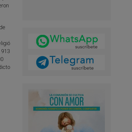
ieron
 de
ligió
 1913
80
dicto