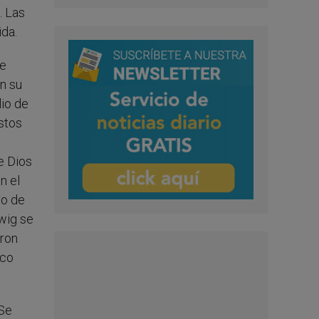
. Las
ida.
me
en su
lio de
stos
e Dios
n el
vo de
wig se
eron
nco
 Se