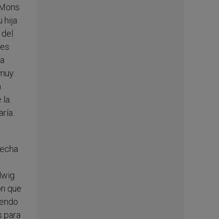
 Mons.
 hija
 del
les
ca
 muy
n
 la
ría.
fecha
dwig
on que
iendo
s para