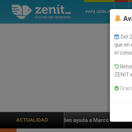
PAPA LEÓN XIV
ROMA
Av
Del 2
que en 
el cons
Retom
ZENIT e
Graci
 piden ayuda a Marco Rubio ante persecución de colono
ACTUALIDAD