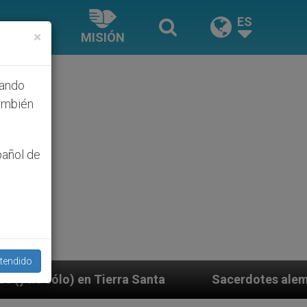
ES
×
MISIÓN
hando
ambién
pañol de
tendido
 Santa
Sacerdotes alemanes fieles al Papa cont