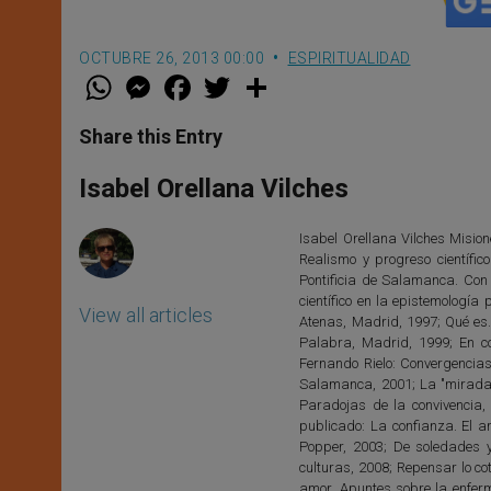
OCTUBRE 26, 2013 00:00
ESPIRITUALIDAD
W
M
F
T
S
h
e
a
w
h
a
s
c
i
a
t
s
e
t
r
Share this Entry
s
e
b
t
e
A
n
o
e
p
g
o
r
Isabel Orellana Vilches
p
e
k
r
Isabel Orellana Vilches Mision
Realismo y progreso científi
Pontificia de Salamanca. Con
científico en la epistemología
View all articles
Atenas, Madrid, 1997; Qué es.
Palabra, Madrid, 1999; En c
Fernando Rielo: Convergencias.
Salamanca, 2001; La "mirada" 
Paradojas de la convivencia,
publicado: La confianza. El a
Popper, 2003; De soledades y
culturas, 2008; Repensar lo cot
amor. Apuntes sobre la enferme