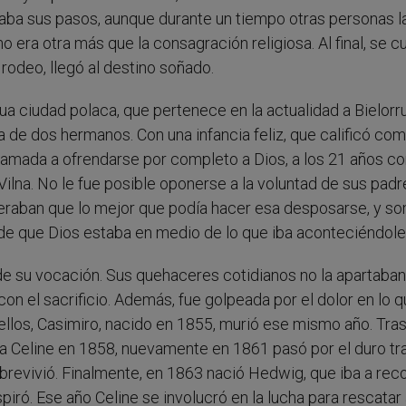
iaba sus pasos, aunque durante un tiempo otras personas l
no era otra más que la consagración religiosa. Al final, se 
rodeo, llegó al destino soñado.
ua ciudad polaca, que pertenece en la actualidad a Bielorru
 de dos hermanos. Con una infancia feliz, que calificó co
lamada a ofrendarse por completo a Dios, a los 21 años co
ilna. No le fue posible oponerse a la voluntad de sus padr
ideraban que lo mejor que podía hacer esa desposarse, y s
 de que Dios estaba en medio de lo que iba aconteciéndole
e su vocación. Sus quehaceres cotidianos no la apartaban
n el sacrificio. Además, fue golpeada por el dolor en lo 
 ellos, Casimiro, nacido en 1855, murió ese mismo año. Tras
ija Celine en 1858, nuevamente en 1861 pasó por el duro t
sobrevivió. Finalmente, en 1863 nació Hedwig, que iba a rec
spiró. Ese año Celine se involucró en la lucha para rescatar 