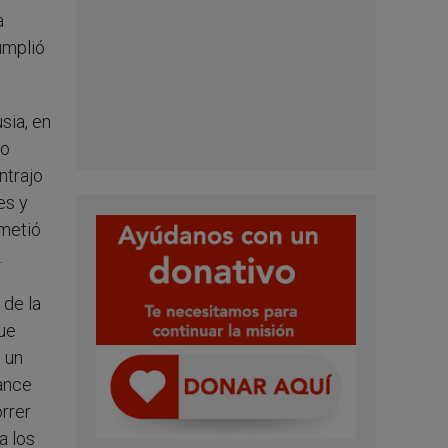
a
cumplió
sia, en
mo
ntrajo
es y
ometió
.
 de la
que
 un
rance
orrer
a los