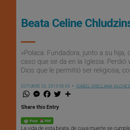
Beata Celine Chludzi
«Polaca. Fundadora, junto a su hija,
caso que se da en la Iglesia. Perdió 
Dios que le permitió ser religiosa, 
OCTUBRE 26, 2013 00:00
ISABEL ORELLANA VILCHE
W
M
F
T
S
h
e
a
w
h
a
s
c
i
a
t
s
e
t
r
Share this Entry
s
e
b
t
e
A
n
o
e
p
g
o
r
p
e
k
La vida de esta beata, de cuya muerte se cumple h
r