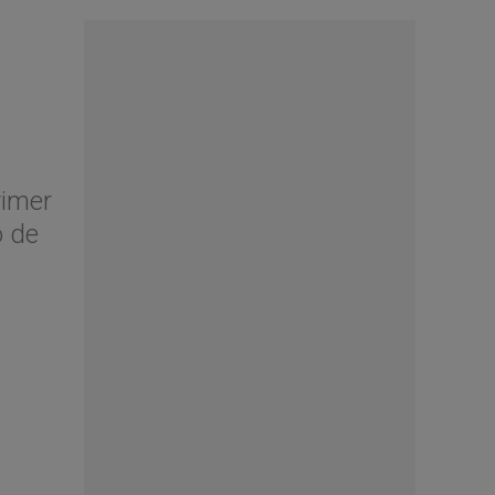
rimer
o de