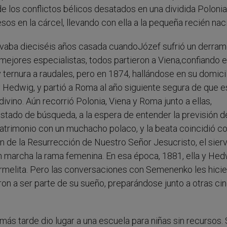
e los conflictos bélicos desatados en una dividida Polonia
sos en la cárcel, llevando con ella a la pequeña recién nac
levaba dieciséis años casada cuandoJózef sufrió un derra
 mejores especialistas, todos partieron a Viena,confiando 
 ternura a raudales, pero en 1874, hallándose en su domici
 Hedwig, y partió a Roma al año siguiente segura de que e
vino. Aún recorrió Polonia, Viena y Roma junto a ellas,
stado de búsqueda, a la espera de entender la previsión d
matrimonio con un muchacho polaco, y la beata coincidió co
n de la Resurrección de Nuestro Señor Jesucristo, el sier
n marcha la rama femenina. En esa época, 1881, ella y Hed
armelita. Pero las conversaciones con Semenenko les hici
on a ser parte de su sueño, preparándose junto a otras ci
ás tarde dio lugar a una escuela para niñas sin recursos.