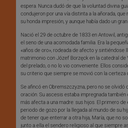
espera. Nunca dudó de que la voluntad divina gu
condujeron por una vía distinta a la añorada, que 
su honda impresión, y aunque había dado un gran 
Nació el 29 de octubre de 1833 en Antowil, antig
el seno de una acomodada familia. Era la pequeña
«años de oro», rodeada de afecto y sintiéndose l
matrimonio con Józef Borzęck en la catedral de V
del prelado, o no lo vio conveniente. Ellos cons
su criterio que siempre se movió con la certeza
Se afincó en Obremszczyzna, pero no se olvidó d
oración. Su ascesis estaba impregnada también co
más afecta a una madre: sus hijos. El primero de
periodo de gozo por la llegada al mundo de su h
de tener que enterrar a otra hija, María, que no 
junto a ella el sendero religioso al que siempre a