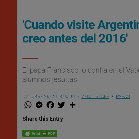
'Cuando visite Argentin
creo antes del 2016'
El papa Francisco lo confía en el Vat
alumnos jesuitas
OCTUBRE 26, 2013 00:00
ZENIT STAFF
PAPAS
W
M
F
T
S
h
e
a
w
h
a
s
c
i
a
t
s
e
t
r
Share this Entry
s
e
b
t
e
A
n
o
e
p
g
o
r
p
e
k