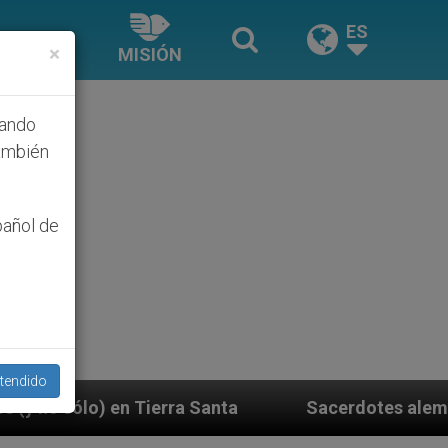
ES
×
MISIÓN
hando
ambién
pañol de
tendido
a Santa
Sacerdotes alemanes fieles al Papa cont