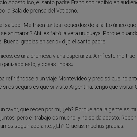
cio Apostólico, el santo padre Francisco recibió en audien
có la Sala de prensa del Vaticano.
el saludo. ¡Me traen tantos recuerdos de allá! Lo único qu
se animaron? Ahí les faltó la veta uruguaya. Porque cuand
Bueno, gracias en serio» dijo el santo padre.
hicos; es una promesa y una esperanza. A mí esto me trae
anizado esto, y cosas lindas».
apa refiriéndose a un viaje Montevideo y precisó que no ant
 sí es seguro es que si visito Argentina, tengo que visitar C
un favor, que recen por mí, ¿eh? Porque acá la gente es m
untos, pero el trabajo es mucho, y no se da abasto. Recen
amos seguir adelante. ¿Eh? Gracias, muchas gracias.