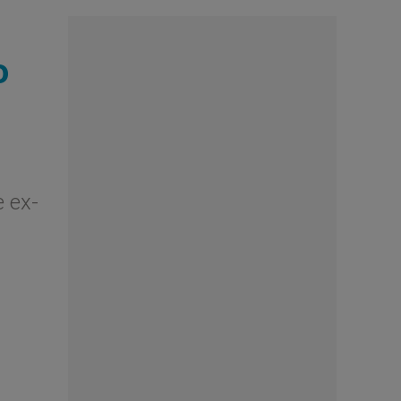
o
e ex-