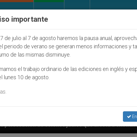
IGLESIA Y MUNDO
DOCUMENTOS
DONATIVOS
iso importante
7 de julio al 7 de agosto haremos la pausa anual, aprovec
el periodo de verano se generan menos informaciones y t
umo de las mismas disminuye.
amos el trabajo ordinario de las ediciones en inglés y es
l lunes 10 de agosto.
as.
En
s judíos que afecta a cristianos (y no sólo) en Tierr