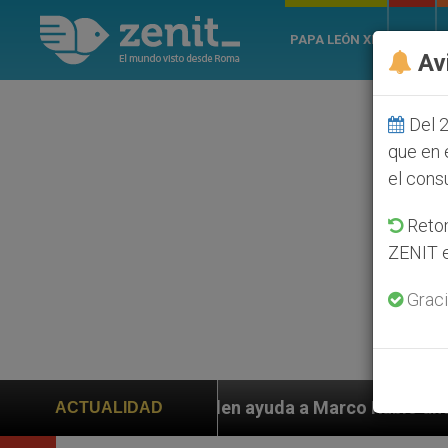
PAPA LEÓN XIV
ROMA
Av
Del 2
que en 
el cons
Retom
ZENIT e
Graci
 piden ayuda a Marco Rubio ante persecución de colono
ACTUALIDAD