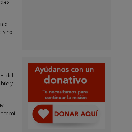
cia a
e me
o vino
es del
hile y
uy
 por mí