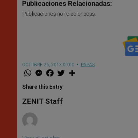
Publicaciones Relacionadas:
Publicaciones no relacionadas.
OCTUBRE 26, 2013 00:00
PAPAS
W
M
F
T
S
h
e
a
w
h
a
s
c
i
a
t
s
e
t
r
Share this Entry
s
e
b
t
e
A
n
o
e
p
g
o
r
ZENIT Staff
p
e
k
r