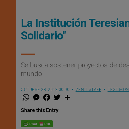
La Institución Teresian
Solidario"
Se busca sostener proyectos de desa
mundo
OCTUBRE 28, 2013 00:00
ZENIT STAFF
TESTIMON
W
M
F
T
S
h
e
a
w
h
a
s
c
i
a
t
s
e
t
r
Share this Entry
s
e
b
t
e
A
n
o
e
p
g
o
r
p
e
k