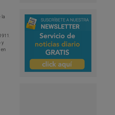
 la
1911.
 y
 en