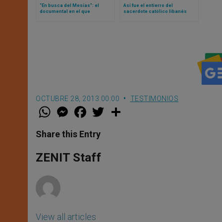
“En busca del Mesías”: el
Así fue el entierro del
documental en el que
sacerdote católico libanés
destacados judíos comparte
cuya muerte se produjo por
su maravillosa experiencia de
bombardeos del ejército de
Jesús
Israel
OCTUBRE 28, 2013 00:00
TESTIMONIOS
W
M
F
T
S
h
e
a
w
h
a
s
c
i
a
t
s
e
t
r
Share this Entry
s
e
b
t
e
A
n
o
e
p
g
o
r
ZENIT Staff
p
e
k
r
View all articles