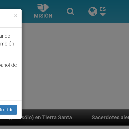
ES
×
MISIÓN
hando
ambién
pañol de
tendido
ra Santa
Sacerdotes alemanes fieles al Papa con