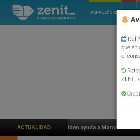
PAPA LEÓN XIV
ROMA
Av
Del 2
que en 
el cons
Retom
ZENIT e
Graci
s piden ayuda a Marco Rubio ante persecución de colon
ACTUALIDAD