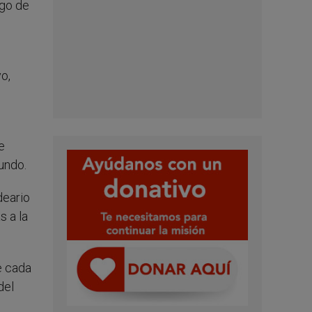
rgo de
o,
e
undo.
deario
s a la
e cada
del