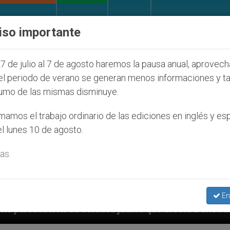
IGLESIA Y MUNDO
DOCUMENTOS
DONATIVOS
iso importante
7 de julio al 7 de agosto haremos la pausa anual, aprovec
el periodo de verano se generan menos informaciones y t
umo de las mismas disminuye.
amos el trabajo ordinario de las ediciones en inglés y es
l lunes 10 de agosto.
as.
En
os judíos que afecta a cristianos (y no sólo) en Tier