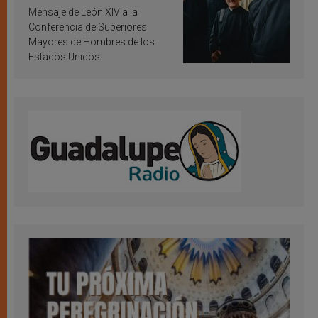
inspiración y santificación
Mensaje de León XIV a la
Conferencia de Superiores
Mayores de Hombres de los
Estados Unidos