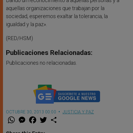
Dando un reconocimiento a aquellas personas y a
aquellas organizaciones que trabajan por la
sociedad, esperemos exaltar la tolerancia, la
igualdad y la paz».
(RED/HSM)
Publicaciones Relacionadas:
Publicaciones no relacionadas.
OCTUBRE 30, 2013 00:00
JUSTICIA Y PAZ
W
M
F
T
S
h
e
a
w
h
a
s
c
i
a
t
s
e
t
r