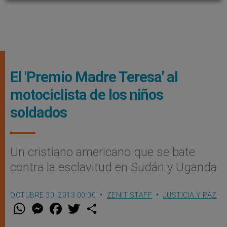
El 'Premio Madre Teresa' al
motociclista de los niños
soldados
Un cristiano americano que se bate
contra la esclavitud en Sudán y Uganda
OCTUBRE 30, 2013 00:00
ZENIT STAFF
JUSTICIA Y PAZ
W
M
F
T
S
h
e
a
w
h
a
s
c
i
a