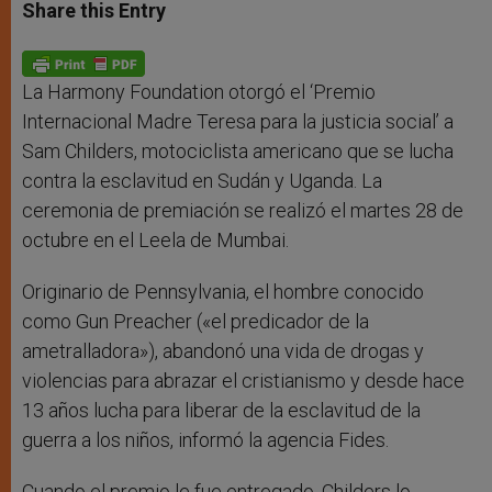
t
s
e
t
r
Share this Entry
s
e
b
t
e
A
n
o
e
p
g
o
r
p
e
k
r
La Harmony Foundation otorgó el ‘Premio
Internacional Madre Teresa para la justicia social’ a
Sam Childers, motociclista americano que se lucha
contra la esclavitud en Sudán y Uganda. La
ceremonia de premiación se realizó el martes 28 de
octubre en el Leela de Mumbai.
Originario de Pennsylvania, el hombre conocido
como Gun Preacher («el predicador de la
ametralladora»), abandonó una vida de drogas y
violencias para abrazar el cristianismo y desde hace
13 años lucha para liberar de la esclavitud de la
guerra a los niños, informó la agencia Fides.
Cuando el premio le fue entregado, Childers lo