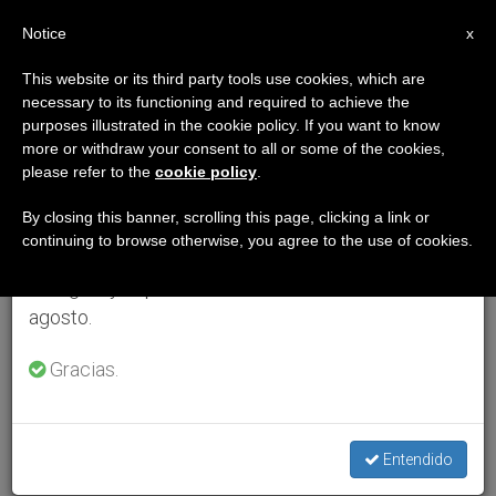
ES
Notice
×
x
Aviso importante
This website or its third party tools use cookies, which are
necessary to its functioning and required to achieve the
Del 27 de julio al 7 de agosto haremos la pausa
purposes illustrated in the cookie policy. If you want to know
anual, aprovechando que en el periodo de verano
more or withdraw your consent to all or some of the cookies,
please refer to the
cookie policy
.
se generan menos informaciones y también el
consumo de las mismas disminuye.
By closing this banner, scrolling this page, clicking a link or
continuing to browse otherwise, you agree to the use of cookies.
Retomamos el trabajo ordinario de las ediciones
en inglés y español de ZENIT el lunes 10 de
agosto.
Gracias.
Entendido