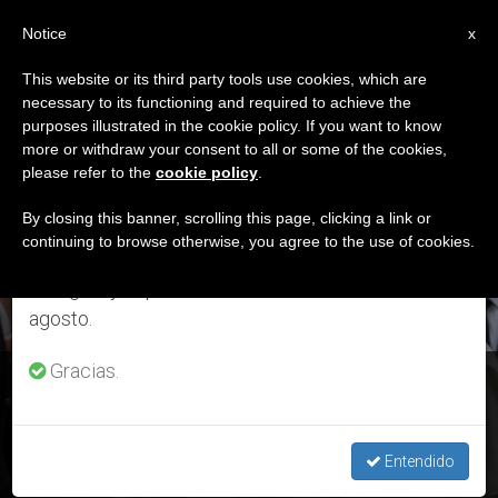
ES
Notice
×
x
Aviso importante
This website or its third party tools use cookies, which are
necessary to its functioning and required to achieve the
Del 27 de julio al 7 de agosto haremos la pausa
ETIQUETA
purposes illustrated in the cookie policy. If you want to know
anual, aprovechando que en el periodo de verano
Posts Tagged ‘belleza’
more or withdraw your consent to all or some of the cookies,
please refer to the
cookie policy
.
se generan menos informaciones y también el
consumo de las mismas disminuye.
By closing this banner, scrolling this page, clicking a link or
continuing to browse otherwise, you agree to the use of cookies.
ÚLTIMAS NOTICIAS
Retomamos el trabajo ordinario de las ediciones
en inglés y español de ZENIT el lunes 10 de
agosto.
Gracias.
Catequesis del Papa: Construir un futuro con la contribución
de todos
Entendido
SEP 23, 2020 14:31