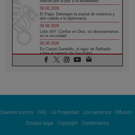
oración por la paz y la estabilidad
09.08.2026
El Papa: Detengan la espiral de violencia y
den cabida a la diplomacia
09.08.2026
León XIV: Confiar en Dios, no desesperarnos
en la oscuridad
08.08.2026
En Castel Gandolfo, el tapiz de Raffaello
sobre el sermón de San Pablo
08.08.2026
En Colombia, «la paz no se compra con una
firma»
08.08.2026
En Venezuela celebraron los 416 años del
Santo Cristo de La Grita
08.08.2026
El Papa: en Santa Ágata contemplamos la
victoria del amor sobre la muerte
Quiénes somos
FAQ
La Propiedad
Los servicios
Difusión
08.08.2026
León XIV visitará el Santuario de la Madre
Estatus legal
Copyright
Contáctenos
del Buen Consejo de Genazzano
07.08.2026