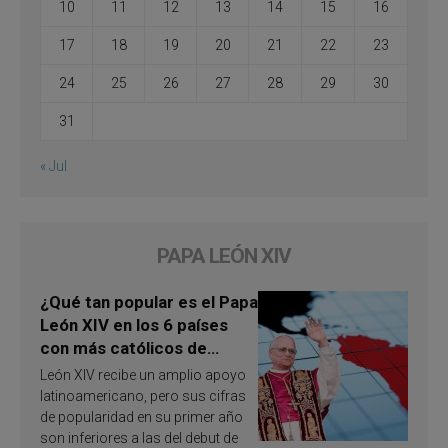
10
11
12
13
14
15
16
17
18
19
20
21
22
23
24
25
26
27
28
29
30
31
« Jul
PAPA LEÓN XIV
¿Qué tan popular es el Papa
León XIV en los 6 países
con más católicos de
América Latina en 2026?
León XIV recibe un amplio apoyo
Publican resultados de
latinoamericano, pero sus cifras
investigación
de popularidad en su primer año
son inferiores a las del debut de