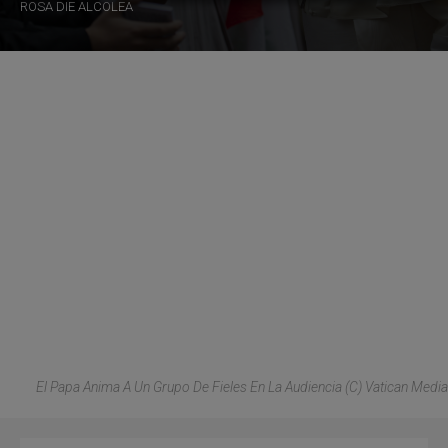
ROSA DIE ALCOLEA
El Papa Anima A Un Grupo De Fieles En La Audiencia (C) Vatican Media