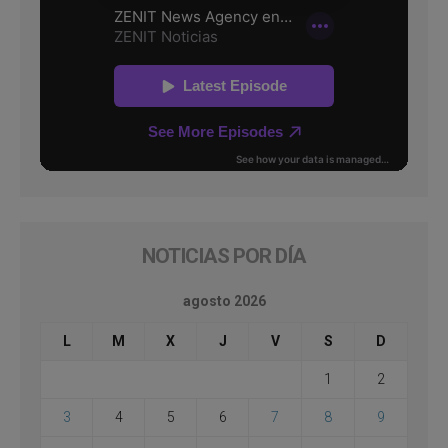
NOTICIAS POR DÍA
agosto 2026
L
M
X
J
V
S
D
1
2
3
4
5
6
7
8
9