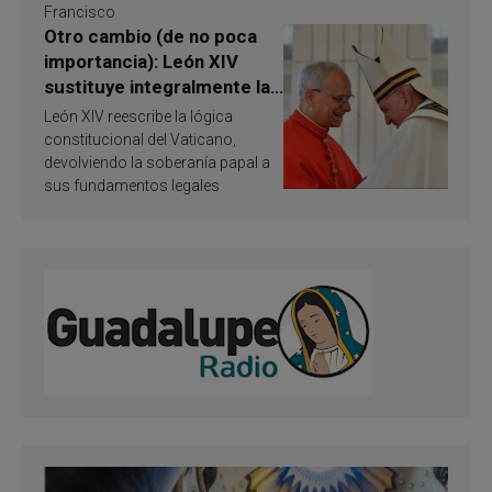
Francisco
Otro cambio (de no poca
importancia): León XIV
sustituye integralmente la
ley vaticana de Papa
León XIV reescribe la lógica
Francisco
constitucional del Vaticano,
devolviendo la soberanía papal a
sus fundamentos legales