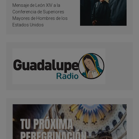
de inspiración y
Mensaje de León XIV a la
santificación
Conferencia de Superiores
Mayores de Hombres de los
Estados Unidos