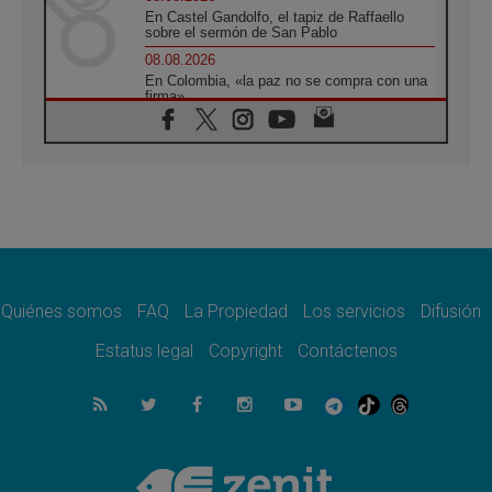
En Castel Gandolfo, el tapiz de Raffaello
sobre el sermón de San Pablo
08.08.2026
En Colombia, «la paz no se compra con una
firma»
08.08.2026
En Venezuela celebraron los 416 años del
Santo Cristo de La Grita
08.08.2026
El Papa: en Santa Ágata contemplamos la
victoria del amor sobre la muerte
08.08.2026
León XIV visitará el Santuario de la Madre
del Buen Consejo de Genazzano
Quiénes somos
FAQ
La Propiedad
Los servicios
Difusión
07.08.2026
Filipinas: el Vicariato Apostólico de Calapán
Estatus legal
Copyright
Contáctenos
se convierte en diócesis
07.08.2026
Honduras: Los desplazados invisibles de una
crisis olvidada
07.08.2026
Bokalic: "En Argentina el Papa León señalará
el compromiso del cristiano"