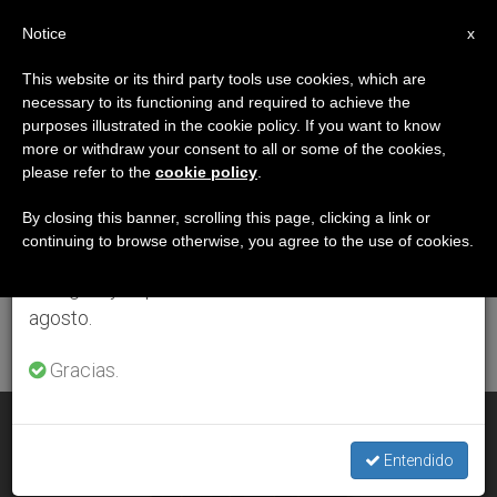
ES
Notice
×
x
Aviso importante
This website or its third party tools use cookies, which are
necessary to its functioning and required to achieve the
Del 27 de julio al 7 de agosto haremos la pausa
ETIQUETA
purposes illustrated in the cookie policy. If you want to know
anual, aprovechando que en el periodo de verano
Posts Tagged ‘Bogota’
more or withdraw your consent to all or some of the cookies,
please refer to the
cookie policy
.
se generan menos informaciones y también el
consumo de las mismas disminuye.
By closing this banner, scrolling this page, clicking a link or
continuing to browse otherwise, you agree to the use of cookies.
ÚLTIMAS NOTICIAS
Retomamos el trabajo ordinario de las ediciones
en inglés y español de ZENIT el lunes 10 de
agosto.
Gracias.
El ‘Via Crucis’ de comunicadores y políticos de ‘Crónica
Blanca’, en Instagram
Entendido