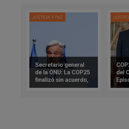
JUSTICIA Y PAZ
JUSTICI
Secretario general
COP2
de la ONU: La COP25
del 
finalizó sin acuerdo,
Epis
pero “no debemos
Lati
rendirnos”
parti
Cum