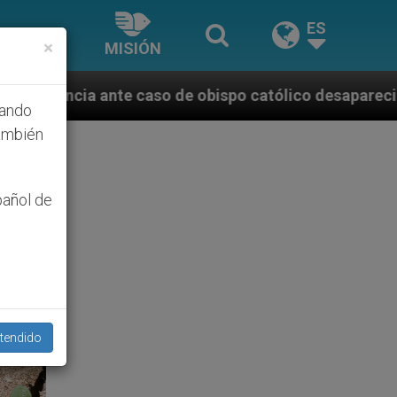
ES
×
MISIÓN
 obispo católico desaparecido por la dictadura nica
hando
ambién
pañol de
tendido