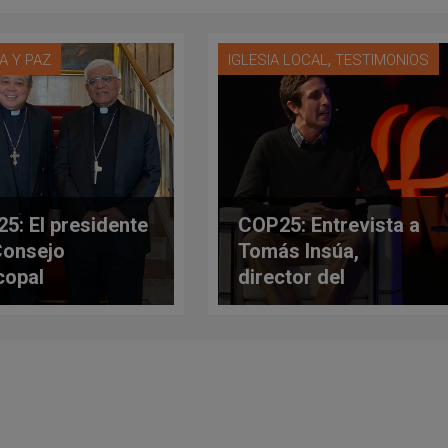
,
A Y PAZ
IGLESIA LOCAL
TESTIMONIOS
5: El presidente
COP25: Entrevista a
Consejo
Tomás Insúa,
copal
director del
noamericano
Movimiento Católico
cipa en la
Mundial por el Clima
bre