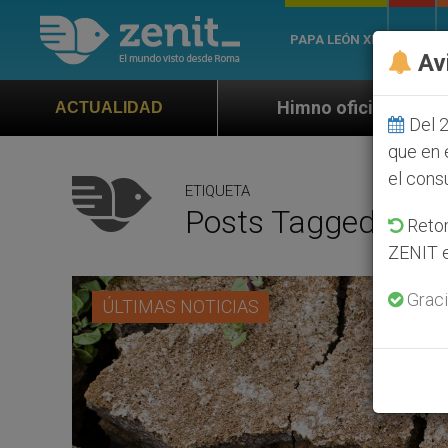
PAPA LEÓN XIV
ROMA
Av
Himno oficial de la Jornada Mundial de la Ju
ACTUALIDAD
Del 2
que en 
el cons
ETIQUETA
Posts Tagged ‘COP
Retom
ZENIT e
Graci
ÚLTIMAS NOTICIAS