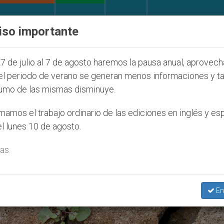
IGLESIA Y MUNDO
DOCUMENTOS
DONATIVOS
iso importante
ventud Seúl 2027
ONU se pronuncia ante caso de
7 de julio al 7 de agosto haremos la pausa anual, aprovec
el periodo de verano se generan menos informaciones y t
umo de las mismas disminuye.
25’
amos el trabajo ordinario de las ediciones en inglés y es
l lunes 10 de agosto.
as.
En