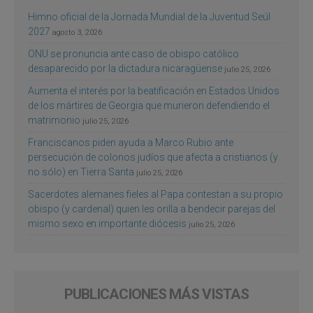
Himno oficial de la Jornada Mundial de la Juventud Seúl
2027
agosto 3, 2026
ONU se pronuncia ante caso de obispo católico
desaparecido por la dictadura nicaragüense
julio 25, 2026
Aumenta el interés por la beatificación en Estados Unidos
de los mártires de Georgia que murieron defendiendo el
matrimonio
julio 25, 2026
Franciscanos piden ayuda a Marco Rubio ante
persecución de colonos judíos que afecta a cristianos (y
no sólo) en Tierra Santa
julio 25, 2026
Sacerdotes alemanes fieles al Papa contestan a su propio
obispo (y cardenal) quien les orilla a bendecir parejas del
mismo sexo en importante diócesis
julio 25, 2026
PUBLICACIONES MÁS VISTAS