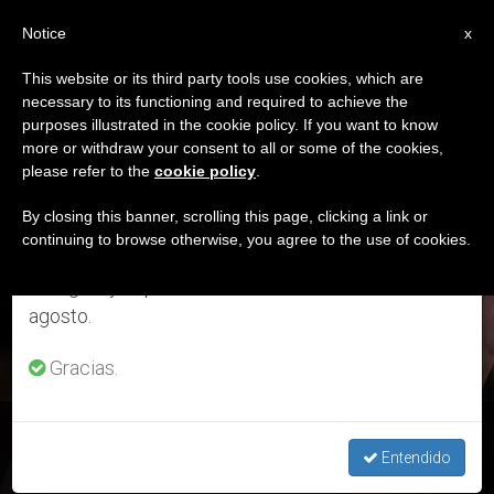
ES
Notice
×
x
Aviso importante
This website or its third party tools use cookies, which are
necessary to its functioning and required to achieve the
Del 27 de julio al 7 de agosto haremos la pausa
ETIQUETA
purposes illustrated in the cookie policy. If you want to know
anual, aprovechando que en el periodo de verano
Posts Tagged
more or withdraw your consent to all or some of the cookies,
please refer to the
cookie policy
.
se generan menos informaciones y también el
‘domingo 19 De Julio’
consumo de las mismas disminuye.
By closing this banner, scrolling this page, clicking a link or
continuing to browse otherwise, you agree to the use of cookies.
Retomamos el trabajo ordinario de las ediciones
en inglés y español de ZENIT el lunes 10 de
ÚLTIMAS NOTICIAS
agosto.
Gracias.
Evangelio del domingo 19 de julio: Reflexión de monseñor
Enrique Díaz Díaz
Entendido