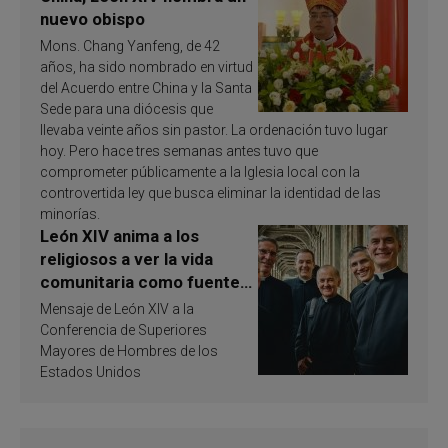
nuevo obispo
Mons. Chang Yanfeng, de 42
años, ha sido nombrado en virtud
del Acuerdo entre China y la Santa
Sede para una diócesis que
llevaba veinte años sin pastor. La ordenación tuvo lugar
hoy. Pero hace tres semanas antes tuvo que
comprometer públicamente a la Iglesia local con la
controvertida ley que busca eliminar la identidad de las
minorías.
León XIV anima a los
religiosos a ver la vida
comunitaria como fuente
de inspiración y
Mensaje de León XIV a la
santificación
Conferencia de Superiores
Mayores de Hombres de los
Estados Unidos