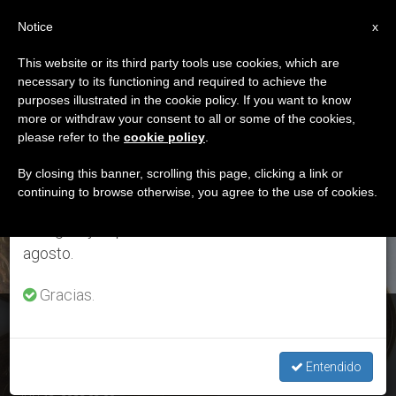
ES
Notice
×
x
Aviso importante
This website or its third party tools use cookies, which are
necessary to its functioning and required to achieve the
Del 27 de julio al 7 de agosto haremos la pausa
ETIQUETA
purposes illustrated in the cookie policy. If you want to know
anual, aprovechando que en el periodo de verano
Posts Tagged
more or withdraw your consent to all or some of the cookies,
please refer to the
cookie policy
.
se generan menos informaciones y también el
‘entrevistas’
consumo de las mismas disminuye.
By closing this banner, scrolling this page, clicking a link or
continuing to browse otherwise, you agree to the use of cookies.
Retomamos el trabajo ordinario de las ediciones
en inglés y español de ZENIT el lunes 10 de
ÚLTIMAS NOTICIAS
agosto.
Gracias.
104 informes de actividad sospechosa para Autoridad de
Supervisión e Inteligencia Financiera del Vaticano. Entrevista
Entendido