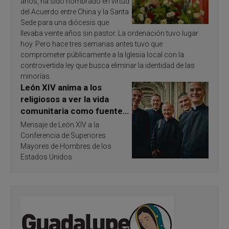
años, ha sido nombrado en virtud
del Acuerdo entre China y la Santa
Sede para una diócesis que
llevaba veinte años sin pastor. La ordenación tuvo lugar
hoy. Pero hace tres semanas antes tuvo que
comprometer públicamente a la Iglesia local con la
controvertida ley que busca eliminar la identidad de las
minorías.
León XIV anima a los
religiosos a ver la vida
comunitaria como fuente
de inspiración y
Mensaje de León XIV a la
santificación
Conferencia de Superiores
Mayores de Hombres de los
Estados Unidos