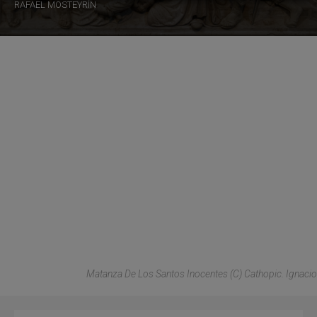
RAFAEL MOSTEYRÍN
Matanza De Los Santos Inocentes (C) Cathopic. Ignacio