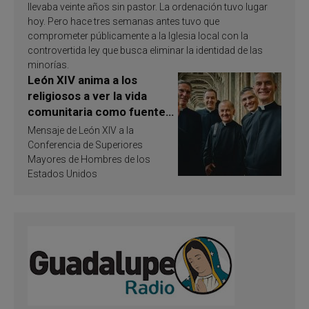
llevaba veinte años sin pastor. La ordenación tuvo lugar
hoy. Pero hace tres semanas antes tuvo que
comprometer públicamente a la Iglesia local con la
controvertida ley que busca eliminar la identidad de las
minorías.
León XIV anima a los
religiosos a ver la vida
comunitaria como fuente
de inspiración y
Mensaje de León XIV a la
santificación
Conferencia de Superiores
Mayores de Hombres de los
Estados Unidos