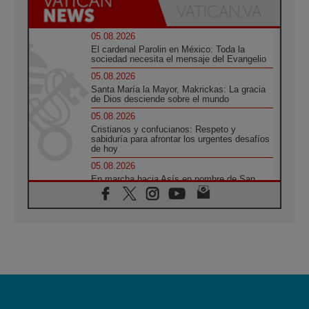
05.08.2026
El cardenal Parolin en México: Toda la
sociedad necesita el mensaje del Evangelio
05.08.2026
Santa María la Mayor, Makrickas: La gracia
de Dios desciende sobre el mundo
05.08.2026
Cristianos y confucianos: Respeto y
sabiduría para afrontar los urgentes desafíos
de hoy
05.08.2026
En marcha hacia Asís en nombre de San
Francisco, a la espera de León
05.08.2026
Venezuela, Padre Pagniello: "En medio del
dolor, una Iglesia que no se rinde"
05.08.2026
La Fuerza del "Círculo de Héroes" con el
Papa en la Audiencia General
05.08.2026
Nuncio en Ucrania: Preocupa escuchar a
quienes bendicen la guerra