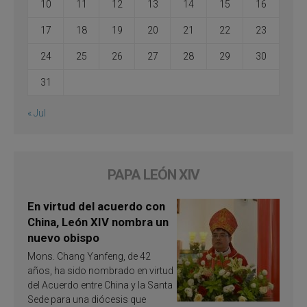
10
11
12
13
14
15
16
17
18
19
20
21
22
23
24
25
26
27
28
29
30
31
« Jul
PAPA LEÓN XIV
En virtud del acuerdo con
China, León XIV nombra un
nuevo obispo
Mons. Chang Yanfeng, de 42
años, ha sido nombrado en virtud
del Acuerdo entre China y la Santa
Sede para una diócesis que