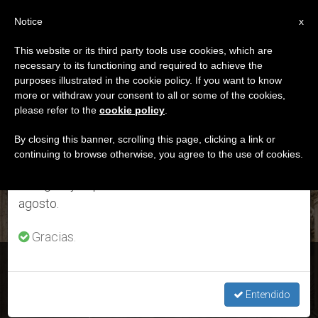
ES
Notice
×
x
Aviso importante
This website or its third party tools use cookies, which are
necessary to its functioning and required to achieve the
Del 27 de julio al 7 de agosto haremos la pausa
ETIQUETA
purposes illustrated in the cookie policy. If you want to know
anual, aprovechando que en el periodo de verano
Posts Tagged ‘Jesús’
more or withdraw your consent to all or some of the cookies,
please refer to the
cookie policy
.
se generan menos informaciones y también el
consumo de las mismas disminuye.
By closing this banner, scrolling this page, clicking a link or
continuing to browse otherwise, you agree to the use of cookies.
ÚLTIMAS NOTICIAS
Retomamos el trabajo ordinario de las ediciones
en inglés y español de ZENIT el lunes 10 de
agosto.
Gracias.
Fiesta de los Santos Inocentes
Entendido
DEC 28, 2020 09:04