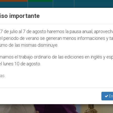
IGLESIA Y MUNDO
DOCUMENTOS
DONATIVOS
iso importante
ONU se pronuncia ante caso de obispo católico des
7 de julio al 7 de agosto haremos la pausa anual, aprovec
el periodo de verano se generan menos informaciones y t
umo de las mismas disminuye.
es’
amos el trabajo ordinario de las ediciones en inglés y es
l lunes 10 de agosto.
as.
En