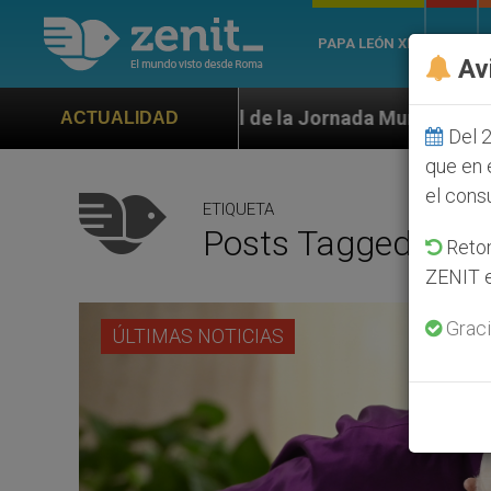
PAPA LEÓN XIV
ROMA
Av
 de la Jornada Mundial de la Juventud Seúl 2027
ACTUALIDAD
Del 2
que en 
el cons
ETIQUETA
Posts Tagged ‘libr
Retom
ZENIT e
Graci
ÚLTIMAS NOTICIAS