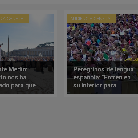
CIA GENERAL
AUDIENCIA GENERAL
nte Medio:
Peregrinos de lengua
sto nos ha
española: "Entren en
rado para que
su interior para
maneciéramos
erradicar los ídolos"
s"