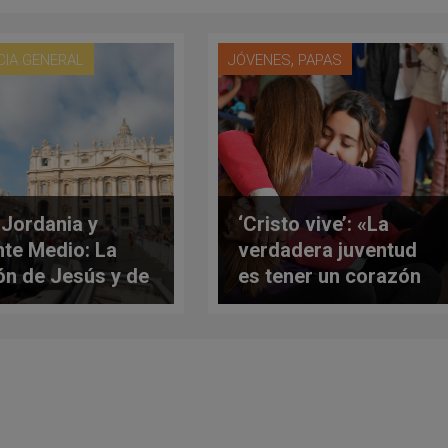
,
CIA GENERAL
JÓVENES
PAPAS
, Jordania y
‘Cristo vive’: «La
nte Medio: La
verdadera juventud
ón de Jesús y de
es tener un corazón
glesia se
capaz de amar»
ifran con la
itura