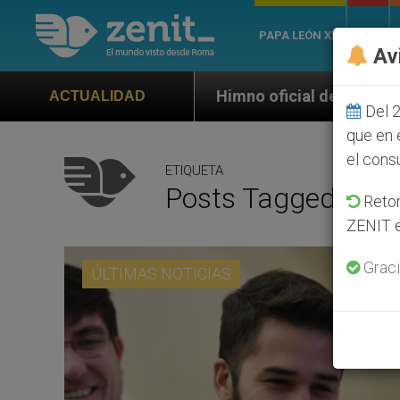
PAPA LEÓN XIV
ROMA
Av
Himno oficial de la Jornada Mundial de la Juventud
ACTUALIDAD
Del 2
que en 
el cons
ETIQUETA
Posts Tagged ‘Sagr
Retom
ZENIT e
Graci
ÚLTIMAS NOTICIAS