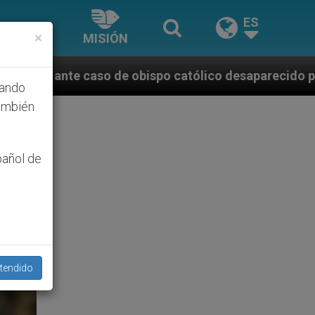
ES
×
MISIÓN
po católico desaparecido por la dictadura nicaragüen
hando
ambién
pañol de
tendido