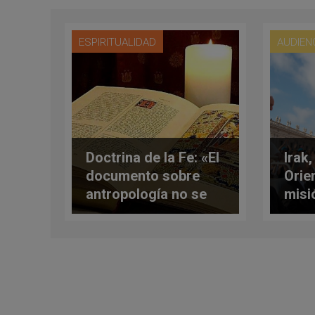
ESPIRITUALIDAD
AUDIEN
Doctrina de la Fe: «El
Irak
documento sobre
Orie
antropología no se
misi
abre a las uniones
su I
gays»
desc
Escr