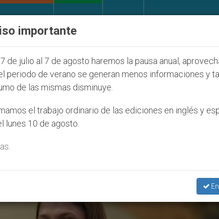
IGLESIA Y MUNDO
DOCUMENTOS
DONATIVOS
iso importante
 Seúl 2027
ONU se pronuncia ante caso de obis
7 de julio al 7 de agosto haremos la pausa anual, aprovec
el periodo de verano se generan menos informaciones y t
umo de las mismas disminuye.
adas Escrituras’
amos el trabajo ordinario de las ediciones en inglés y es
l lunes 10 de agosto.
as.
En