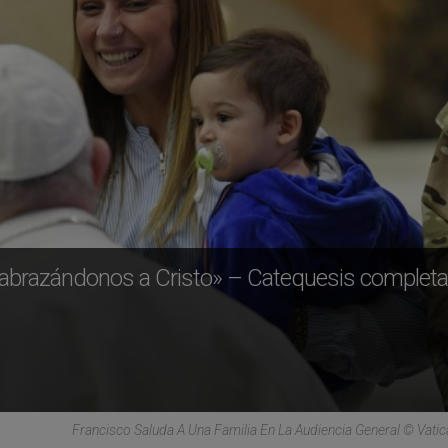
s abrazándonos a Cristo» – Catequesis completa
Francisco Saluda A Una Familia En La Audiencia General © Vati