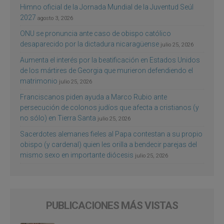
Himno oficial de la Jornada Mundial de la Juventud Seúl
2027
agosto 3, 2026
ONU se pronuncia ante caso de obispo católico
desaparecido por la dictadura nicaragüense
julio 25, 2026
Aumenta el interés por la beatificación en Estados Unidos
de los mártires de Georgia que murieron defendiendo el
matrimonio
julio 25, 2026
Franciscanos piden ayuda a Marco Rubio ante
persecución de colonos judíos que afecta a cristianos (y
no sólo) en Tierra Santa
julio 25, 2026
Sacerdotes alemanes fieles al Papa contestan a su propio
obispo (y cardenal) quien les orilla a bendecir parejas del
mismo sexo en importante diócesis
julio 25, 2026
PUBLICACIONES MÁS VISTAS