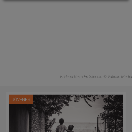
El Papa Reza En Silencio © Vatican Media
JÓVENES