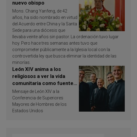
nuevo obispo
Mons. Chang Yanfeng, de 42
años, ha sido nombrado en virtud
del Acuerdo entre China y la Santa
Sede para una diócesis que
llevaba veinte años sin pastor. La ordenación tuvo lugar
hoy. Pero hace tres semanas antes tuvo que
comprometer públicamente a la Iglesia local con la
controvertida ley que busca eliminar la identidad de las
minorías.
León XIV anima a los
religiosos a ver la vida
comunitaria como fuente
de inspiración y
Mensaje de León XIV a la
santificación
Conferencia de Superiores
Mayores de Hombres de los
Estados Unidos