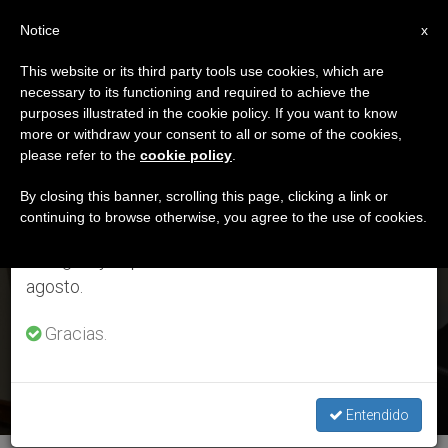
ES
Notice
×
x
Aviso importante
This website or its third party tools use cookies, which are
necessary to its functioning and required to achieve the
Del 27 de julio al 7 de agosto haremos la pausa
ETIQUETA
purposes illustrated in the cookie policy. If you want to know
anual, aprovechando que en el periodo de verano
Posts Tagged ‘tiroteo’
more or withdraw your consent to all or some of the cookies,
please refer to the
cookie policy
.
se generan menos informaciones y también el
consumo de las mismas disminuye.
By closing this banner, scrolling this page, clicking a link or
continuing to browse otherwise, you agree to the use of cookies.
ÚLTIMAS NOTICIAS
Retomamos el trabajo ordinario de las ediciones
en inglés y español de ZENIT el lunes 10 de
Alemania: El Papa, “profundamente afectado” por la muerte
agosto.
de personas inocentes en el tiroteo
Gracias.
FEB 21, 2020 15:14
ROSA DIE ALCOLEA
Entendido