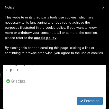
ES
Notice
×
x
Aviso importante
This website or its third party tools use cookies, which are
necessary to its functioning and required to achieve the
Del 27 de julio al 7 de agosto haremos la pausa
ETIQUETA
purposes illustrated in the cookie policy. If you want to know
anual, aprovechando que en el periodo de verano
Posts Tagged ‘viernes
more or withdraw your consent to all or some of the cookies,
please refer to the
cookie policy
.
se generan menos informaciones y también el
Santo’
consumo de las mismas disminuye.
By closing this banner, scrolling this page, clicking a link or
continuing to browse otherwise, you agree to the use of cookies.
Retomamos el trabajo ordinario de las ediciones
en inglés y español de ZENIT el lunes 10 de
ÚLTIMAS NOTICIAS
agosto.
Gracias.
Meditaciones del Via Crucis desde la cárcel de Padua –
Texto completo
Entendido