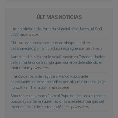
ÚLTIMAS NOTICIAS
Himno oficial de la Jornada Mundial de la Juventud Seúl
2027
agosto 3, 2026
ONU se pronuncia ante caso de obispo católico
desaparecido por la dictadura nicaragüense
julio 25, 2026
Aumenta el interés por la beatificación en Estados Unidos
de los mártires de Georgia que murieron defendiendo el
matrimonio
julio 25, 2026
Franciscanos piden ayuda a Marco Rubio ante
persecución de colonos judíos que afecta a cristianos (y
no sólo) en Tierra Santa
julio 25, 2026
Sacerdotes alemanes fieles al Papa contestan a su propio
obispo (y cardenal) quien les orilla a bendecir parejas del
mismo sexo en importante diócesis
julio 25, 2026