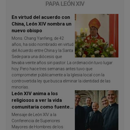
PAPA LEÓN XIV
En virtud del acuerdo con
China, León XIV nombra un
nuevo obispo
Mons. Chang Yanfeng, de 42
años, ha sido nombrado en virtud
del Acuerdo entre China y la Santa
Sede para una diócesis que
llevaba veinte años sin pastor. La ordenación tuvo lugar
hoy. Pero hace tres semanas antes tuvo que
comprometer públicamente a la Iglesia local con la
controvertida ley que busca eliminar la identidad de las
minorías.
León XIV anima a los
religiosos a ver la vida
comunitaria como fuente
de inspiración y
Mensaje de León XIV a la
santificación
Conferencia de Superiores
Mayores de Hombres de los