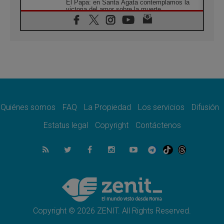
El Papa: en Santa Ágata contemplamos la
victoria del amor sobre la muerte
08.08.2026
León XIV visitará el Santuario de la Madre
del Buen Consejo de Genazzano
07.08.2026
Filipinas: el Vicariato Apostólico de Calapán
se convierte en diócesis
07.08.2026
Honduras: Los desplazados invisibles de una
crisis olvidada
Quiénes somos
FAQ
La Propiedad
Los servicios
Difusión
07.08.2026
Bokalic: "En Argentina el Papa León señalará
Estatus legal
Copyright
Contáctenos
el compromiso del cristiano"
07.08.2026
La matanza de niños en Gaza no cesa: 300
muertos en 300 días
07.08.2026
Tagle: La guerra desfigura el mundo, solo la
revelación de Dios lo transfigura
Copyright © 2026 ZENIT. All Rights Reserved.