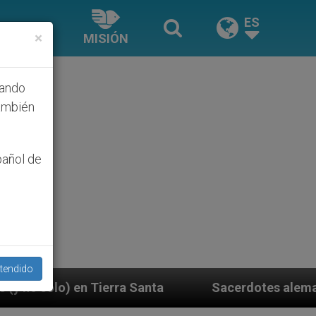
ES
×
MISIÓN
hando
ambién
pañol de
tendido
 Santa
Sacerdotes alemanes fieles al Papa cont