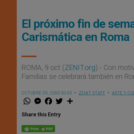
El próximo fin de sem
Carismática en Roma
ROMA, 9 oct (
ZENIT.org
).- Con moti
Familias se celebrará también en Ro
OCTUBRE 09, 2000 00:00
ZENIT STAFF
ARTE Y CU
W
M
F
T
S
h
e
a
w
h
a
s
c
i
a
t
s
e
t
r
Share this Entry
s
e
b
t
e
A
n
o
e
p
g
o
r
p
e
k