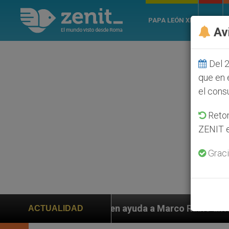
PAPA LEÓN XIV
ROMA
Av
Del 2
que en 
el cons
Retom
ZENIT e
Graci
 piden ayuda a Marco Rubio ante persecución de colono
ACTUALIDAD