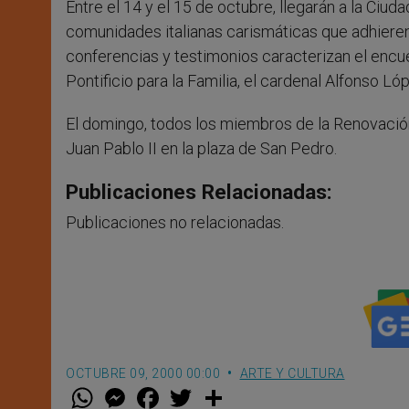
Entre el 14 y el 15 de octubre, llegarán a la Ciu
r
comunidades italianas carismáticas que adhieren
conferencias y testimonios caracterizan el encuen
Pontificio para la Familia, el cardenal Alfonso Lópe
El domingo, todos los miembros de la Renovación 
Juan Pablo II en la plaza de San Pedro.
Publicaciones Relacionadas:
Publicaciones no relacionadas.
OCTUBRE 09, 2000 00:00
ARTE Y CULTURA
W
M
F
T
S
h
e
a
w
h