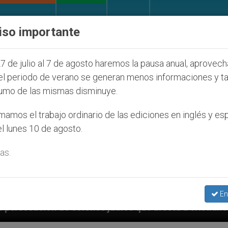
IGLESIA Y MUNDO
DOCUMENTOS
DONATIVOS
iso importante
7 de julio al 7 de agosto haremos la pausa anual, aprovec
el periodo de verano se generan menos informaciones y t
umo de las mismas disminuye.
amos el trabajo ordinario de las ediciones en inglés y es
l lunes 10 de agosto.
as.
En
s judíos que afecta a cristianos (y no sólo) en Tierra