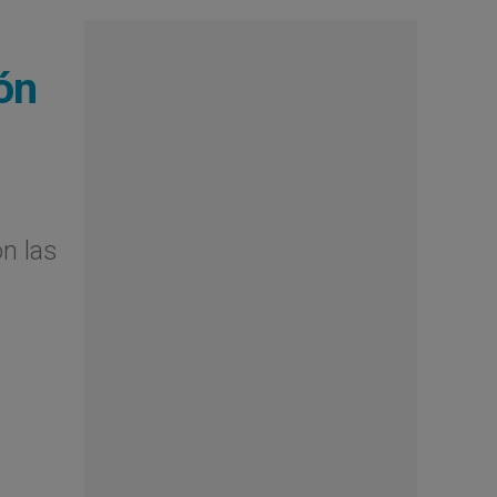
ón
n las