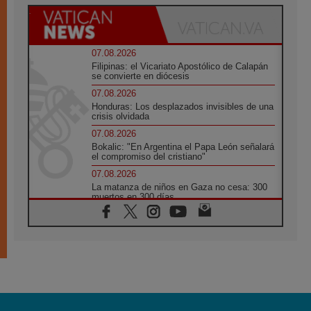
07.08.2026
Filipinas: el Vicariato Apostólico de Calapán
se convierte en diócesis
07.08.2026
Honduras: Los desplazados invisibles de una
crisis olvidada
07.08.2026
Bokalic: "En Argentina el Papa León señalará
el compromiso del cristiano"
07.08.2026
La matanza de niños en Gaza no cesa: 300
muertos en 300 días
07.08.2026
Tagle: La guerra desfigura el mundo, solo la
revelación de Dios lo transfigura
07.08.2026
Presentada la Trienal de Arte de las
Universidades Católicas: «Exercises in
Empathy»
07.08.2026