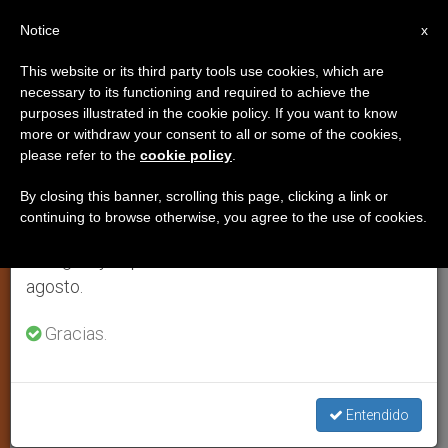
ES
Notice
×
x
Aviso importante
This website or its third party tools use cookies, which are
necessary to its functioning and required to achieve the
Del 27 de julio al 7 de agosto haremos la pausa
purposes illustrated in the cookie policy. If you want to know
George Karakunnel: El anuncio
anual, aprovechando que en el periodo de verano
more or withdraw your consent to all or some of the cookies,
please refer to the
cookie policy
.
se generan menos informaciones y también el
de Cristo no debe herir a los
consumo de las mismas disminuye.
demás creyentes
By closing this banner, scrolling this page, clicking a link or
continuing to browse otherwise, you agree to the use of cookies.
Retomamos el trabajo ordinario de las ediciones
en inglés y español de ZENIT el lunes 10 de
Intervención del teólogo indio en el
agosto.
Congreso sobre teología de la misión
Gracias.
OCTUBRE 20, 2000 00:00
ZENIT STAFF
ARTE Y
CULTURA
W
M
F
T
S
Entendido
h
e
a
w
h
a
s
c
i
a