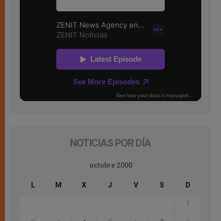
NOTICIAS POR DÍA
octubre 2000
L
M
X
J
V
S
D
1