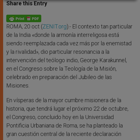
t
s
e
t
r
Share this Entry
s
e
b
t
e
A
n
o
e
p
g
o
r
p
e
k
r
ROMA, 20 oct (
ZENIT.org
).- El contexto tan particular
de la India «donde la armonía interreligosa está
siendo reemplazada cada vez más por la enemistad
y la rivalidad», dio particular resonancia a la
intervención del teólogo indio, George Karakunnel,
en el Congreso sobre la Teología de la Misión,
celebrado en preparación del Jubileo de las
Misiones.
En vísperas de la mayor cumbre misionera de la
historia, que tendrá lugar el próximo 22 de octubre,
el Congreso, concluido hoy en la Universidad
Pontificia Urbaniana de Roma, se ha planteado la
gran cuestión central de la reciente declaración