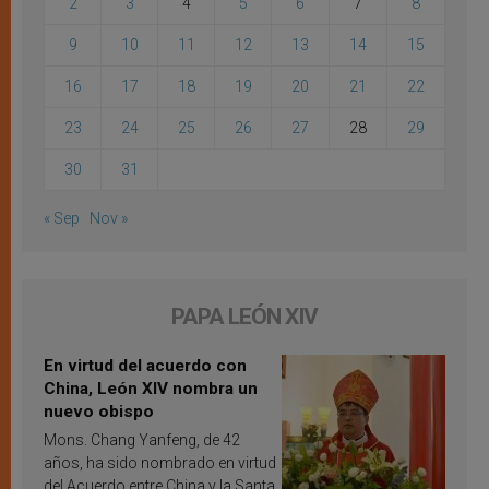
2
3
4
5
6
7
8
9
10
11
12
13
14
15
16
17
18
19
20
21
22
23
24
25
26
27
28
29
30
31
« Sep
Nov »
PAPA LEÓN XIV
En virtud del acuerdo con
China, León XIV nombra un
nuevo obispo
Mons. Chang Yanfeng, de 42
años, ha sido nombrado en virtud
del Acuerdo entre China y la Santa