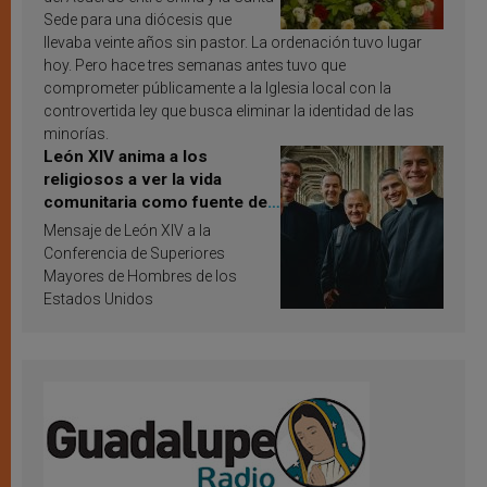
Sede para una diócesis que
llevaba veinte años sin pastor. La ordenación tuvo lugar
hoy. Pero hace tres semanas antes tuvo que
comprometer públicamente a la Iglesia local con la
controvertida ley que busca eliminar la identidad de las
minorías.
León XIV anima a los
religiosos a ver la vida
comunitaria como fuente de
inspiración y santificación
Mensaje de León XIV a la
Conferencia de Superiores
Mayores de Hombres de los
Estados Unidos