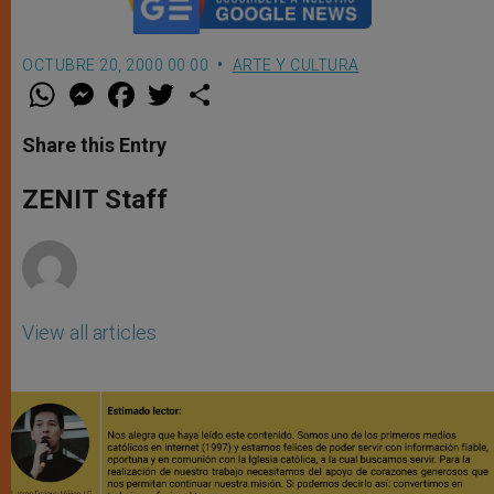
OCTUBRE 20, 2000 00:00
ARTE Y CULTURA
W
M
F
T
S
h
e
a
w
h
a
s
c
i
a
t
s
e
t
r
Share this Entry
s
e
b
t
e
A
n
o
e
p
g
o
r
ZENIT Staff
p
e
k
r
View all articles