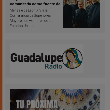
comunitaria como fuente de
inspiración y santificación
Mensaje de León XIV a la
Conferencia de Superiores
Mayores de Hombres de los
Estados Unidos