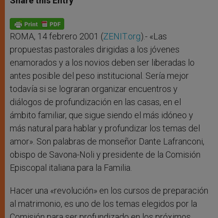
Share this Entry
s
e
b
t
e
A
n
o
e
p
g
o
r
p
e
k
r
ROMA, 14 febrero 2001 (
ZENIT.org
).- «Las
propuestas pastorales dirigidas a los jóvenes
enamorados y a los novios deben ser liberadas lo
antes posible del peso institucional. Sería mejor
todavía si se lograran organizar encuentros y
diálogos de profundización en las casas, en el
ámbito familiar, que sigue siendo el más idóneo y
más natural para hablar y profundizar los temas del
amor». Son palabras de monseñor Dante Lafranconi,
obispo de Savona-Noli y presidente de la Comisión
Episcopal italiana para la Familia.
Hacer una «revolución» en los cursos de preparación
al matrimonio, es uno de los temas elegidos por la
Comisión para ser profundizado en los próximos