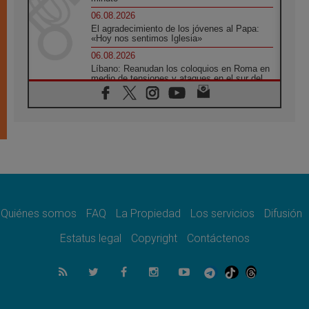
06.08.2026
El agradecimiento de los jóvenes al Papa:
«Hoy nos sentimos Iglesia»
06.08.2026
Líbano: Reanudan los coloquios en Roma en
medio de tensiones y ataques en el sur del
país
06.08.2026
Hiroshima y Nagasaki, 81 años después.
Comienzan "Diez Días Oración por la Paz"
06.08.2026
Pizzaballa en Asís: los cristianos quieren
paz
06.08.2026
Sturla: La visita de León XIV será una buena
noticia para todo el Uruguay
Quiénes somos
FAQ
La Propiedad
Los servicios
Difusión
06.08.2026
Estatus legal
Copyright
Contáctenos
León XIV: La revolución del Evangelio
derriba los muros que separan
06.08.2026
La Iglesia en Ceuta: caridad y esperanza
frente al drama migratorio
06.08.2026