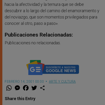
hacia la afectividad y la ternura que se debe
descubrir a lo largo del camino del enamoramiento y
del noviazgo, que son momentos privilegiados para
conocer al otro, paso a paso».
Publicaciones Relacionadas:
Publicaciones no relacionadas.
FEBRERO 14, 2001 00:00
ARTE Y CULTURA
W
M
F
T
S
h
e
a
w
h
a
s
c
i
a
t
s
e
t
r
Share this Entry
s
e
b
t
e
A
n
o
e