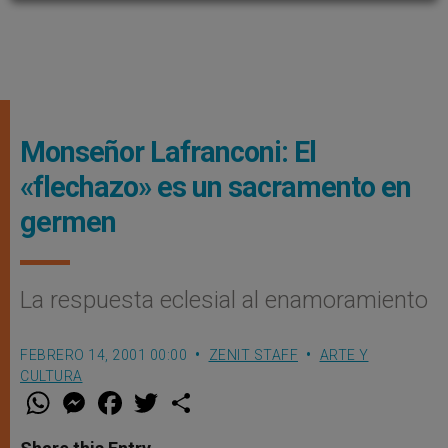
Monseñor Lafranconi: El
«flechazo» es un sacramento en
germen
La respuesta eclesial al enamoramiento
FEBRERO 14, 2001 00:00
ZENIT STAFF
ARTE Y
CULTURA
W
M
F
T
S
h
e
a
w
h
a
s
c
i
a
t
s
e
t
r