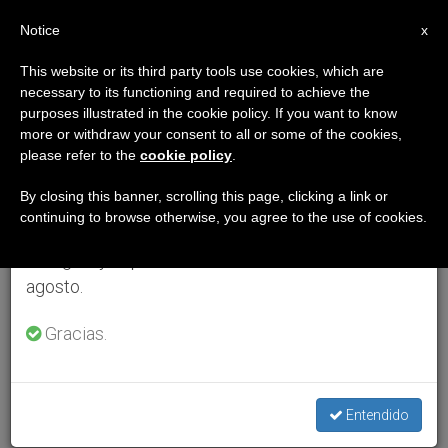
ES
Notice
×
x
Aviso importante
This website or its third party tools use cookies, which are
necessary to its functioning and required to achieve the
Del 27 de julio al 7 de agosto haremos la pausa
purposes illustrated in the cookie policy. If you want to know
anual, aprovechando que en el periodo de verano
more or withdraw your consent to all or some of the cookies,
please refer to the
cookie policy
.
se generan menos informaciones y también el
consumo de las mismas disminuye.
By closing this banner, scrolling this page, clicking a link or
continuing to browse otherwise, you agree to the use of cookies.
Retomamos el trabajo ordinario de las ediciones
en inglés y español de ZENIT el lunes 10 de
agosto.
Gracias.
Entendido