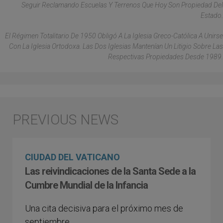
Seguir Reclamando Escuelas Y Terrenos Que Hoy Son Propiedad Del
Estado.
El Régimen Totalitario De 1950 Obligó A La Iglesia Greco-Católica A Unirse
Con La Iglesia Ortodoxa. Las Dos Iglesias Mantenían Un Litigio Sobre Las
Respectivas Propiedades Desde 1989.
CIUDAD DEL VATICANO
Las reivindicaciones de la Santa Sede a la
Cumbre Mundial de la Infancia
Una cita decisiva para el próximo mes de
septiembre