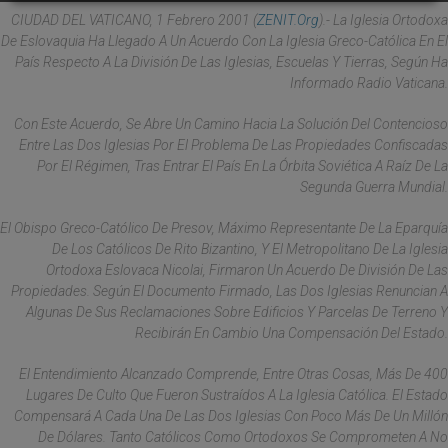
CIUDAD DEL VATICANO, 1 Febrero 2001 (
ZENIT.org
).- La Iglesia Ortodoxa
De Eslovaquia Ha Llegado A Un Acuerdo Con La Iglesia Greco-Católica En El
País Respecto A La División De Las Iglesias, Escuelas Y Tierras, Según Ha
Informado Radio Vaticana.
Con Este Acuerdo, Se Abre Un Camino Hacia La Solución Del Contencioso
Entre Las Dos Iglesias Por El Problema De Las Propiedades Confiscadas
Por El Régimen, Tras Entrar El País En La Órbita Soviética A Raíz De La
Segunda Guerra Mundial.
El Obispo Greco-Católico De Presov, Máximo Representante De La Eparquía
De Los Católicos De Rito Bizantino, Y El Metropolitano De La Iglesia
Ortodoxa Eslovaca Nicolai, Firmaron Un Acuerdo De División De Las
Propiedades. Según El Documento Firmado, Las Dos Iglesias Renuncian A
Algunas De Sus Reclamaciones Sobre Edificios Y Parcelas De Terreno Y
Recibirán En Cambio Una Compensación Del Estado.
El Entendimiento Alcanzado Comprende, Entre Otras Cosas, Más De 400
Lugares De Culto Que Fueron Sustraídos A La Iglesia Católica. El Estado
Compensará A Cada Una De Las Dos Iglesias Con Poco Más De Un Millón
De Dólares. Tanto Católicos Como Ortodoxos Se Comprometen A No