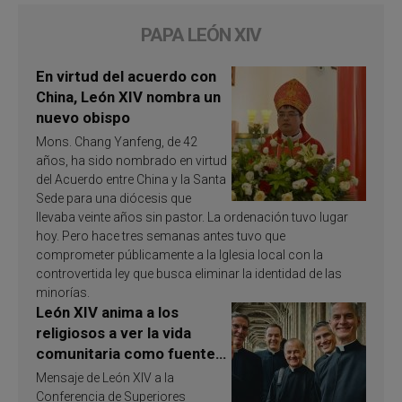
PAPA LEÓN XIV
En virtud del acuerdo con
China, León XIV nombra un
nuevo obispo
Mons. Chang Yanfeng, de 42
años, ha sido nombrado en virtud
del Acuerdo entre China y la Santa
Sede para una diócesis que
llevaba veinte años sin pastor. La ordenación tuvo lugar
hoy. Pero hace tres semanas antes tuvo que
comprometer públicamente a la Iglesia local con la
controvertida ley que busca eliminar la identidad de las
minorías.
León XIV anima a los
religiosos a ver la vida
comunitaria como fuente
de inspiración y
Mensaje de León XIV a la
santificación
Conferencia de Superiores