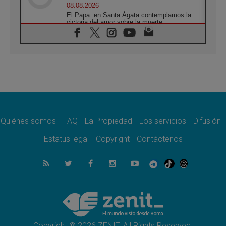
08.08.2026
El Papa: en Santa Ágata contemplamos la
victoria del amor sobre la muerte
08.08.2026
León XIV visitará el Santuario de la Madre
del Buen Consejo de Genazzano
07.08.2026
Filipinas: el Vicariato Apostólico de Calapán
se convierte en diócesis
07.08.2026
Honduras: Los desplazados invisibles de una
crisis olvidada
Quiénes somos
FAQ
La Propiedad
Los servicios
Difusión
07.08.2026
Bokalic: "En Argentina el Papa León señalará
Estatus legal
Copyright
Contáctenos
el compromiso del cristiano"
07.08.2026
La matanza de niños en Gaza no cesa: 300
muertos en 300 días
07.08.2026
Tagle: La guerra desfigura el mundo, solo la
revelación de Dios lo transfigura
Copyright © 2026 ZENIT. All Rights Reserved.