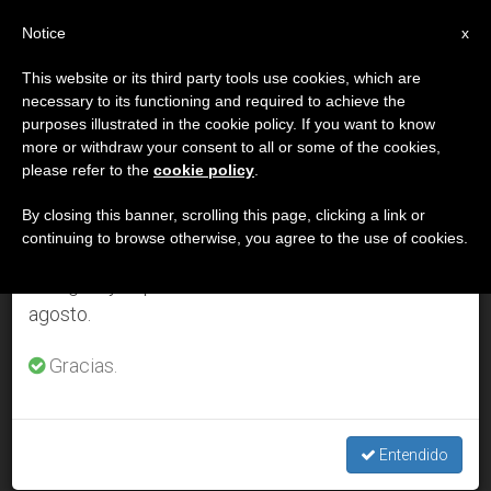
ES
Notice
×
x
Aviso importante
This website or its third party tools use cookies, which are
necessary to its functioning and required to achieve the
Del 27 de julio al 7 de agosto haremos la pausa
DÍA
purposes illustrated in the cookie policy. If you want to know
anual, aprovechando que en el periodo de verano
Febrero 1st, 2001
more or withdraw your consent to all or some of the cookies,
please refer to the
cookie policy
.
se generan menos informaciones y también el
consumo de las mismas disminuye.
By closing this banner, scrolling this page, clicking a link or
continuing to browse otherwise, you agree to the use of cookies.
ÚLTIMAS NOTICIAS
Retomamos el trabajo ordinario de las ediciones
en inglés y español de ZENIT el lunes 10 de
agosto.
Eslovaquia: Acuerdo entre las Iglesias ortodoxa y greco-
católica
Gracias.
FEB 01, 2001 00:00
ZENIT STAFF
Entendido