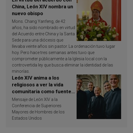
China, León XIV nombra un
nuevo obispo
Mons. Chang Yanfeng, de 42
años, ha sido nombrado en virtud
del Acuerdo entre China y la Santa
Sede para una diócesis que
llevaba veinte años sin pastor. La ordenación tuvo lugar
hoy. Pero hace tres semanas antes tuvo que
comprometer públicamente a la Iglesia local con la
controvertida ley que busca eliminar la identidad de las
minorías.
León XIV anima a los
religiosos a ver la vida
comunitaria como fuente
de inspiración y
Mensaje de León XIV a la
santificación
Conferencia de Superiores
Mayores de Hombres de los
Estados Unidos