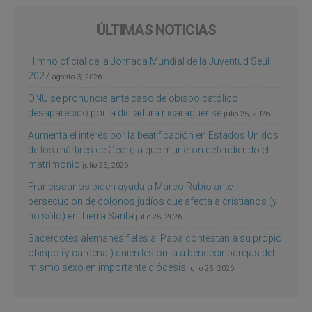
ÚLTIMAS NOTICIAS
Himno oficial de la Jornada Mundial de la Juventud Seúl
2027
agosto 3, 2026
ONU se pronuncia ante caso de obispo católico
desaparecido por la dictadura nicaragüense
julio 25, 2026
Aumenta el interés por la beatificación en Estados Unidos
de los mártires de Georgia que murieron defendiendo el
matrimonio
julio 25, 2026
Franciscanos piden ayuda a Marco Rubio ante
persecución de colonos judíos que afecta a cristianos (y
no sólo) en Tierra Santa
julio 25, 2026
Sacerdotes alemanes fieles al Papa contestan a su propio
obispo (y cardenal) quien les orilla a bendecir parejas del
mismo sexo en importante diócesis
julio 25, 2026