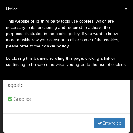
ES
Notice
×
x
Aviso importante
This website or its third party tools use cookies, which are
necessary to its functioning and required to achieve the
Del 27 de julio al 7 de agosto haremos la pausa
DÍA
purposes illustrated in the cookie policy. If you want to know
anual, aprovechando que en el periodo de verano
Febrero 27th, 2001
more or withdraw your consent to all or some of the cookies,
please refer to the
cookie policy
.
se generan menos informaciones y también el
consumo de las mismas disminuye.
By closing this banner, scrolling this page, clicking a link or
continuing to browse otherwise, you agree to the use of cookies.
ÚLTIMAS NOTICIAS
Retomamos el trabajo ordinario de las ediciones
en inglés y español de ZENIT el lunes 10 de
agosto.
Cardenal de México: La marcha de los zapatistas debe
conducir a la paz
Gracias.
FEB 27, 2001 00:00
ZENIT STAFF
Entendido