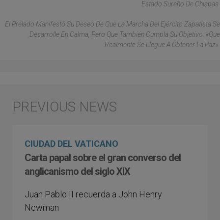
Estado Sureño De Chiapas.
El Prelado Manifestó Su Deseo De Que La Marcha Del Ejército Zapatista Se
Desarrolle En Calma, Pero Que También Cumpla Su Objetivo: «Que
Realmente Se Llegue A Obtener La Paz».
CIUDAD DEL VATICANO
Carta papal sobre el gran converso del
anglicanismo del siglo XIX
Juan Pablo II recuerda a John Henry
Newman