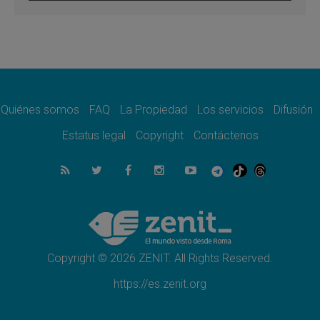
León XIV visitará el Santuario de la Madre
del Buen Consejo de Genazzano
07.08.2026
Filipinas: el Vicariato Apostólico de Calapán
se convierte en diócesis
07.08.2026
Honduras: Los desplazados invisibles de una
crisis olvidada
Quiénes somos
FAQ
La Propiedad
Los servicios
Difusión
07.08.2026
Bokalic: "En Argentina el Papa León señalará
Estatus legal
Copyright
Contáctenos
el compromiso del cristiano"
07.08.2026
La matanza de niños en Gaza no cesa: 300
muertos en 300 días
07.08.2026
Tagle: La guerra desfigura el mundo, solo la
revelación de Dios lo transfigura
Copyright © 2026 ZENIT. All Rights Reserved.
https://es.zenit.org