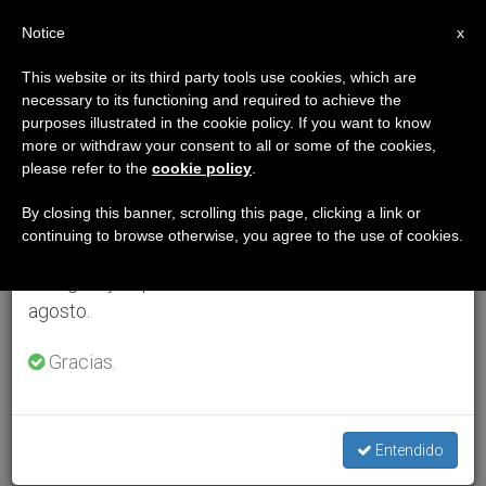
ES
Notice
×
x
Aviso importante
This website or its third party tools use cookies, which are
necessary to its functioning and required to achieve the
Del 27 de julio al 7 de agosto haremos la pausa
purposes illustrated in the cookie policy. If you want to know
anual, aprovechando que en el periodo de verano
more or withdraw your consent to all or some of the cookies,
please refer to the
cookie policy
.
se generan menos informaciones y también el
consumo de las mismas disminuye.
By closing this banner, scrolling this page, clicking a link or
continuing to browse otherwise, you agree to the use of cookies.
Retomamos el trabajo ordinario de las ediciones
en inglés y español de ZENIT el lunes 10 de
agosto.
Gracias.
Entendido