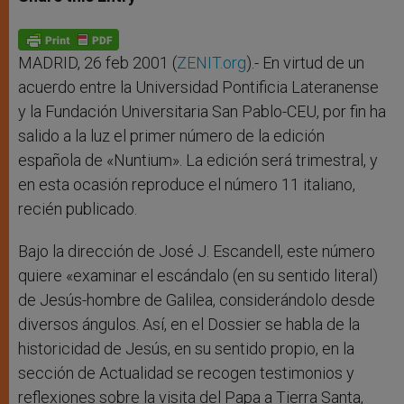
s
e
b
t
e
A
n
o
e
p
g
o
r
p
e
k
r
MADRID, 26 feb 2001 (
ZENIT.org
).- En virtud de un
acuerdo entre la Universidad Pontificia Lateranense
y la Fundación Universitaria San Pablo-CEU, por fin ha
salido a la luz el primer número de la edición
española de «Nuntium». La edición será trimestral, y
en esta ocasión reproduce el número 11 italiano,
recién publicado.
Bajo la dirección de José J. Escandell, este número
quiere «examinar el escándalo (en su sentido literal)
de Jesús-hombre de Galilea, considerándolo desde
diversos ángulos. Así, en el Dossier se habla de la
historicidad de Jesús, en su sentido propio, en la
sección de Actualidad se recogen testimonios y
reflexiones sobre la visita del Papa a Tierra Santa,