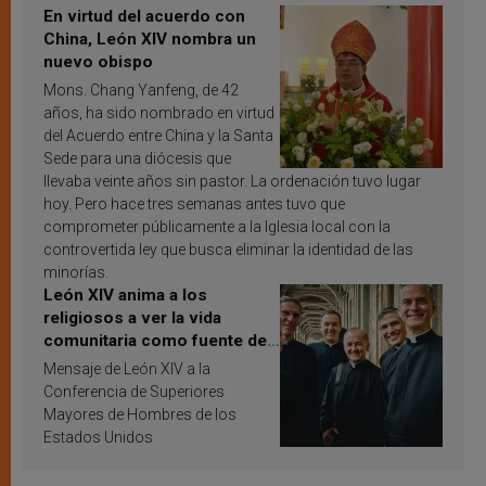
En virtud del acuerdo con
China, León XIV nombra un
nuevo obispo
Mons. Chang Yanfeng, de 42
años, ha sido nombrado en virtud
del Acuerdo entre China y la Santa
Sede para una diócesis que
llevaba veinte años sin pastor. La ordenación tuvo lugar
hoy. Pero hace tres semanas antes tuvo que
comprometer públicamente a la Iglesia local con la
controvertida ley que busca eliminar la identidad de las
minorías.
León XIV anima a los
religiosos a ver la vida
comunitaria como fuente de
inspiración y santificación
Mensaje de León XIV a la
Conferencia de Superiores
Mayores de Hombres de los
Estados Unidos