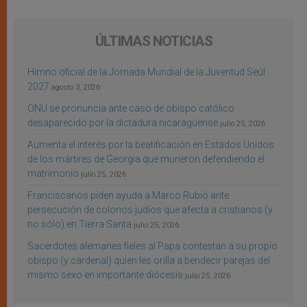
ÚLTIMAS NOTICIAS
Himno oficial de la Jornada Mundial de la Juventud Seúl
2027
agosto 3, 2026
ONU se pronuncia ante caso de obispo católico
desaparecido por la dictadura nicaragüense
julio 25, 2026
Aumenta el interés por la beatificación en Estados Unidos
de los mártires de Georgia que murieron defendiendo el
matrimonio
julio 25, 2026
Franciscanos piden ayuda a Marco Rubio ante
persecución de colonos judíos que afecta a cristianos (y
no sólo) en Tierra Santa
julio 25, 2026
Sacerdotes alemanes fieles al Papa contestan a su propio
obispo (y cardenal) quien les orilla a bendecir parejas del
mismo sexo en importante diócesis
julio 25, 2026