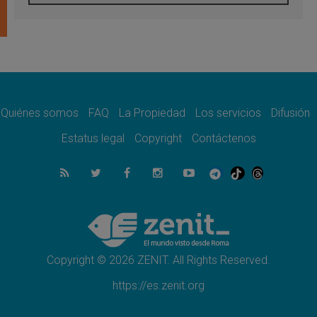
León XIV visitará el Santuario de la Madre
del Buen Consejo de Genazzano
07.08.2026
Filipinas: el Vicariato Apostólico de Calapán
se convierte en diócesis
07.08.2026
Honduras: Los desplazados invisibles de una
crisis olvidada
Quiénes somos
FAQ
La Propiedad
Los servicios
Difusión
07.08.2026
Bokalic: "En Argentina el Papa León señalará
Estatus legal
Copyright
Contáctenos
el compromiso del cristiano"
07.08.2026
La matanza de niños en Gaza no cesa: 300
muertos en 300 días
07.08.2026
Tagle: La guerra desfigura el mundo, solo la
revelación de Dios lo transfigura
Copyright © 2026 ZENIT. All Rights Reserved.
https://es.zenit.org