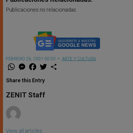
Publicaciones no relacionadas.
FEBRERO 26, 2001 00:00
ARTE Y CULTURA
W
M
F
T
S
h
e
a
w
h
a
s
c
i
a
t
s
e
t
r
Share this Entry
s
e
b
t
e
A
n
o
e
p
g
o
r
ZENIT Staff
p
e
k
r
View all articles