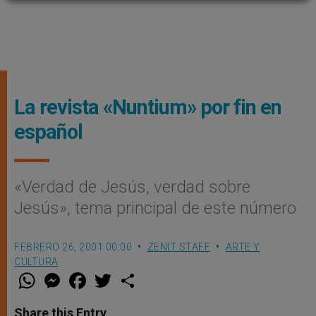
La revista «Nuntium» por fin en
español
«Verdad de Jesús, verdad sobre
Jesús», tema principal de este número
FEBRERO 26, 2001 00:00
ZENIT STAFF
ARTE Y
CULTURA
W
M
F
T
S
h
e
a
w
h
a
s
c
i
a
t
s
e
t
r
Share this Entry