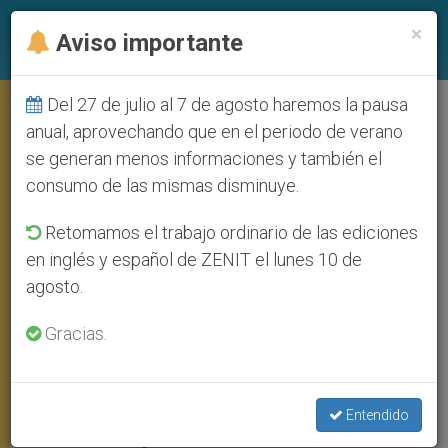
ES
×
Aviso importante
Del 27 de julio al 7 de agosto haremos la pausa
Iglesias católica y armenia: Del
anual, aprovechando que en el periodo de verano
se generan menos informaciones y también el
cisma, a una amistad cada vez
consumo de las mismas disminuye.
más fraterna
Retomamos el trabajo ordinario de las ediciones
en inglés y español de ZENIT el lunes 10 de
El motivo profundo de la visita de Juan
agosto.
Pablo II a Etchmiadzin
Gracias.
SEPTIEMBRE 26, 2001 00:00
ZENIT STAFF
VIAJES
W
M
F
T
S
h
e
a
w
h
a
s
c
i
a
Entendido
t
s
e
t
r
Share this Entry
s
e
b
t
e