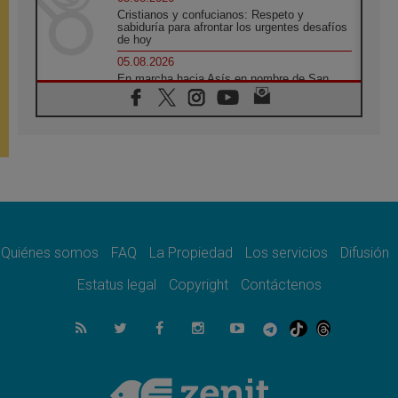
Cristianos y confucianos: Respeto y
sabiduría para afrontar los urgentes desafíos
de hoy
05.08.2026
En marcha hacia Asís en nombre de San
Francisco, a la espera de León
05.08.2026
Venezuela, Padre Pagniello: "En medio del
dolor, una Iglesia que no se rinde"
05.08.2026
La Fuerza del "Círculo de Héroes" con el
Papa en la Audiencia General
05.08.2026
Nuncio en Ucrania: Preocupa escuchar a
quienes bendicen la guerra
Quiénes somos
FAQ
La Propiedad
Los servicios
Difusión
05.08.2026
Estatus legal
Copyright
Contáctenos
Ucrania: Ataque masivo en Kyiv durante la
noche
05.08.2026
Colombo: "La visita del Papa a Argentina
llevará un mensaje de paz y dignidad
humana"
05.08.2026