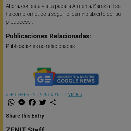
Ahora, con esta visita papal a Armenia, Karekin II se
ha comprometido a seguir el camino abierto por su
predecesor.
Publicaciones Relacionadas:
Publicaciones no relacionadas.
SEPTIEMBRE 26, 2001 00:00
VIAJES
W
M
F
T
S
h
e
a
w
h
a
s
c
i
a
t
s
e
t
r
Share this Entry
s
e
b
t
e
A
n
o
e
p
g
o
r
ZENIT Staff