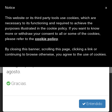
ES
Notice
×
x
Aviso importante
This website or its third party tools use cookies, which are
necessary to its functioning and required to achieve the
Del 27 de julio al 7 de agosto haremos la pausa
DÍA
purposes illustrated in the cookie policy. If you want to know
anual, aprovechando que en el periodo de verano
Septiembre 10th, 2001
more or withdraw your consent to all or some of the cookies,
please refer to the
cookie policy
.
se generan menos informaciones y también el
consumo de las mismas disminuye.
By closing this banner, scrolling this page, clicking a link or
continuing to browse otherwise, you agree to the use of cookies.
ÚLTIMAS NOTICIAS
Retomamos el trabajo ordinario de las ediciones
en inglés y español de ZENIT el lunes 10 de
agosto.
Mega festival de música católica en Brasil
Gracias.
SEP 10, 2001 00:00
ZENIT STAFF
Entendido