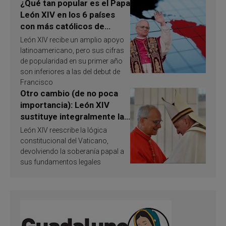
¿Qué tan popular es el Papa
León XIV en los 6 países
con más católicos de
América Latina en 2026?
León XIV recibe un amplio apoyo
Publican resultados de
latinoamericano, pero sus cifras
investigación
de popularidad en su primer año
son inferiores a las del debut de
Francisco
Otro cambio (de no poca
importancia): León XIV
sustituye integralmente la
ley vaticana de Papa
León XIV reescribe la lógica
Francisco
constitucional del Vaticano,
devolviendo la soberanía papal a
sus fundamentos legales