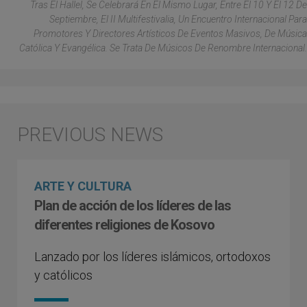
Tras El Hallel, Se Celebrará En El Mismo Lugar, Entre El 10 Y El 12 De
Septiembre, El II Multifestivalia, Un Encuentro Internacional Para
Promotores Y Directores Artísticos De Eventos Masivos, De Música
Católica Y Evangélica. Se Trata De Músicos De Renombre Internacional.
ARTE Y CULTURA
Plan de acción de los líderes de las
diferentes religiones de Kosovo
Lanzado por los líderes islámicos, ortodoxos
y católicos