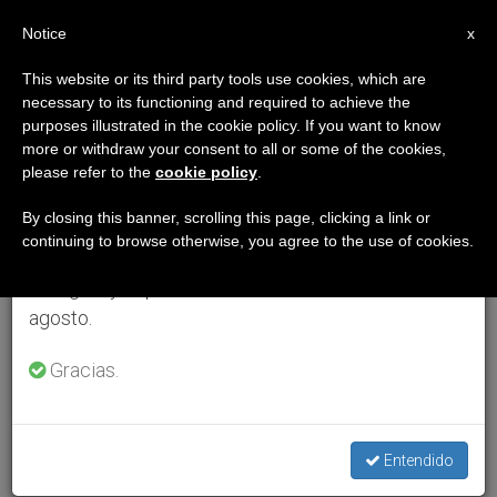
ES
Notice
×
x
Aviso importante
This website or its third party tools use cookies, which are
necessary to its functioning and required to achieve the
Del 27 de julio al 7 de agosto haremos la pausa
purposes illustrated in the cookie policy. If you want to know
anual, aprovechando que en el periodo de verano
more or withdraw your consent to all or some of the cookies,
please refer to the
cookie policy
.
se generan menos informaciones y también el
consumo de las mismas disminuye.
By closing this banner, scrolling this page, clicking a link or
continuing to browse otherwise, you agree to the use of cookies.
Retomamos el trabajo ordinario de las ediciones
en inglés y español de ZENIT el lunes 10 de
agosto.
Gracias.
Entendido