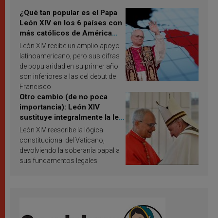
¿Qué tan popular es el Papa
León XIV en los 6 países con
más católicos de América
Latina en 2026? Publican
León XIV recibe un amplio apoyo
resultados de investigación
latinoamericano, pero sus cifras
de popularidad en su primer año
son inferiores a las del debut de
Francisco
Otro cambio (de no poca
importancia): León XIV
sustituye integralmente la ley
vaticana de Papa Francisco
León XIV reescribe la lógica
constitucional del Vaticano,
devolviendo la soberanía papal a
sus fundamentos legales