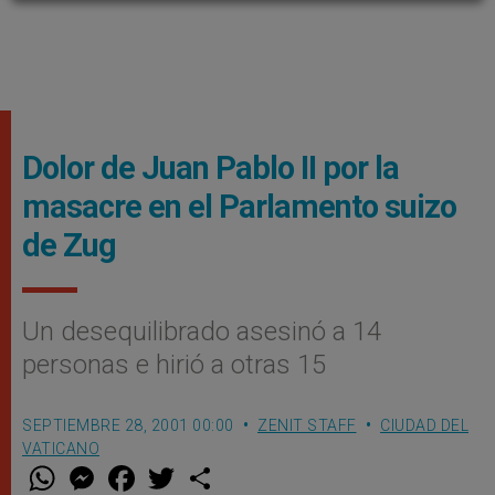
Dolor de Juan Pablo II por la
masacre en el Parlamento suizo
de Zug
Un desequilibrado asesinó a 14
personas e hirió a otras 15
SEPTIEMBRE 28, 2001 00:00
ZENIT STAFF
CIUDAD DEL
VATICANO
W
M
F
T
S
h
e
a
w
h