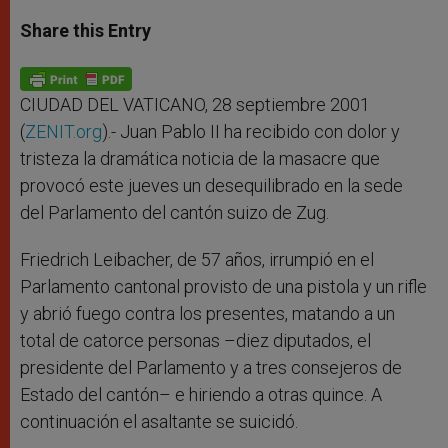
a
s
c
i
a
t
s
e
t
r
Share this Entry
s
e
b
t
e
A
n
o
e
p
g
o
r
p
e
k
r
CIUDAD DEL VATICANO, 28 septiembre 2001
(
ZENIT.org
).- Juan Pablo II ha recibido con dolor y
tristeza la dramática noticia de la masacre que
provocó este jueves un desequilibrado en la sede
del Parlamento del cantón suizo de Zug.
Friedrich Leibacher, de 57 años, irrumpió en el
Parlamento cantonal provisto de una pistola y un rifle
y abrió fuego contra los presentes, matando a un
total de catorce personas –diez diputados, el
presidente del Parlamento y a tres consejeros de
Estado del cantón– e hiriendo a otras quince. A
continuación el asaltante se suicidó.