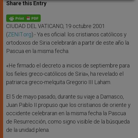
t
s
e
t
r
Share this Entry
s
e
b
t
e
A
n
o
e
p
g
o
r
p
e
k
r
CIUDAD DEL VATICANO, 19 octubre 2001
(
ZENIT.org
).- Ya es oficial: los cristianos católicos y
ortodoxos de Siria celebrarán a partir de este año la
Pascua en la misma fecha.
«He firmado el decreto a inicios de septiembre para
los fieles greco-católicos de Siria», ha revelado el
patriarca greco-melquita Gregorio III Laham.
El 5 de mayo pasado, durante su viaje a Damasco,
Juan Pablo II propuso que los cristianos de oriente y
occidente celebraran en la misma fecha la Pascua
de Resurrección, como signo visible de la búsqueda
de la unidad plena.