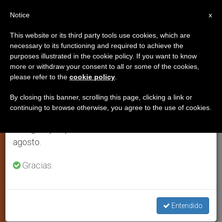
ES
Notice
×
x
Aviso importante
This website or its third party tools use cookies, which are
necessary to its functioning and required to achieve the
Del 27 de julio al 7 de agosto haremos la pausa
purposes illustrated in the cookie policy. If you want to know
Siria: Católicos y ortodoxos
anual, aprovechando que en el periodo de verano
more or withdraw your consent to all or some of the cookies,
please refer to the
cookie policy
.
se generan menos informaciones y también el
celebrarán la Pascua en la
consumo de las mismas disminuye.
misma fecha
By closing this banner, scrolling this page, clicking a link or
continuing to browse otherwise, you agree to the use of cookies.
Retomamos el trabajo ordinario de las ediciones
en inglés y español de ZENIT el lunes 10 de
La propuesta fue lanzada en Damasco
agosto.
por Juan Pablo II
Gracias.
OCTUBRE 19, 2001 00:00
ZENIT STAFF
ARTE Y
CULTURA
W
M
F
T
S
Entendido
h
e
a
w
h
a
s
c
i
a