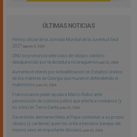
ÚLTIMAS NOTICIAS
Himno oficial de la Jornada Mundial de la Juventud Seúl
2027
agosto 3, 2026
ONU se pronuncia ante caso de obispo católico
desaparecido por la dictadura nicaragüense
julio 25, 2026
Aumenta el interés por la beatificación en Estados Unidos
de los mártires de Georgia que murieron defendiendo el
matrimonio
julio 25, 2026
Franciscanos piden ayuda a Marco Rubio ante
persecución de colonos judíos que afecta a cristianos (y
no sólo) en Tierra Santa
julio 25, 2026
Sacerdotes alemanes fieles al Papa contestan a su propio
obispo (y cardenal) quien les orilla a bendecir parejas del
mismo sexo en importante diócesis
julio 25, 2026