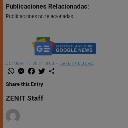
Publicaciones Relacionadas:
Publicaciones no relacionadas.
OCTUBRE 19, 2001 00:00
ARTE Y CULTURA
W
M
F
T
S
h
e
a
w
h
a
s
c
i
a
t
s
e
t
r
Share this Entry
s
e
b
t
e
A
n
o
e
p
g
o
r
ZENIT Staff
p
e
k
r