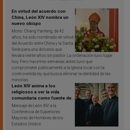
En virtud del acuerdo con
China, León XIV nombra un
nuevo obispo
Mons. Chang Yanfeng, de 42
años, ha sido nombrado en virtud
del Acuerdo entre China y la Santa
Sede para una diócesis que
llevaba veinte años sin pastor. La ordenación tuvo lugar
hoy. Pero hace tres semanas antes tuvo que
comprometer públicamente a la Iglesia local con la
controvertida ley que busca eliminar la identidad de las
minorías.
León XIV anima a los
religiosos a ver la vida
comunitaria como fuente de
inspiración y santificación
Mensaje de León XIV a la
Conferencia de Superiores
Mayores de Hombres de los
Estados Unidos