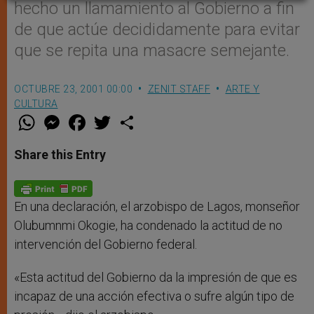
hecho un llamamiento al Gobierno a fin
de que actúe decididamente para evitar
que se repita una masacre semejante.
OCTUBRE 23, 2001 00:00
ZENIT STAFF
ARTE Y
CULTURA
W
M
F
T
S
h
e
a
w
h
a
s
c
i
a
t
s
e
t
r
Share this Entry
s
e
b
t
e
A
n
o
e
p
g
o
r
p
e
k
r
En una declaración, el arzobispo de Lagos, monseñor
Olubumnmi Okogie, ha condenado la actitud de no
intervención del Gobierno federal.
«Esta actitud del Gobierno da la impresión de que es
incapaz de una acción efectiva o sufre algún tipo de