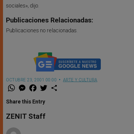
sociales», dijo.
Publicaciones Relacionadas:
Publicaciones no relacionadas.
OCTUBRE 23, 2001 00:00
ARTE Y CULTURA
W
M
F
T
S
h
e
a
w
h
a
s
c
i
a
t
s
e
t
r
Share this Entry
s
e
b
t
e
A
n
o
e
p
g
o
r
ZENIT Staff
p
e
k
r