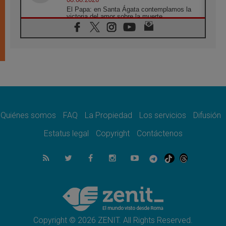
El Papa: en Santa Ágata contemplamos la
victoria del amor sobre la muerte
08.08.2026
León XIV visitará el Santuario de la Madre
del Buen Consejo de Genazzano
07.08.2026
Filipinas: el Vicariato Apostólico de Calapán
se convierte en diócesis
07.08.2026
Honduras: Los desplazados invisibles de una
crisis olvidada
Quiénes somos
FAQ
La Propiedad
Los servicios
Difusión
07.08.2026
Bokalic: "En Argentina el Papa León señalará
Estatus legal
Copyright
Contáctenos
el compromiso del cristiano"
07.08.2026
La matanza de niños en Gaza no cesa: 300
muertos en 300 días
07.08.2026
Tagle: La guerra desfigura el mundo, solo la
revelación de Dios lo transfigura
Copyright © 2026 ZENIT. All Rights Reserved.