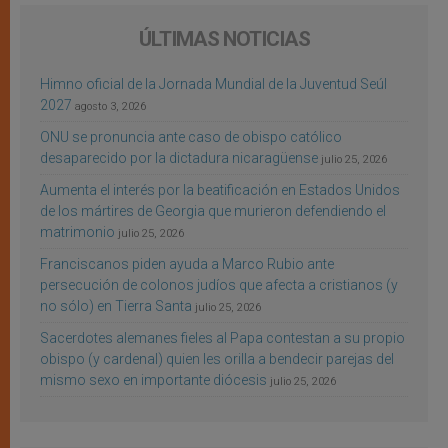
ÚLTIMAS NOTICIAS
Himno oficial de la Jornada Mundial de la Juventud Seúl
2027
agosto 3, 2026
ONU se pronuncia ante caso de obispo católico
desaparecido por la dictadura nicaragüense
julio 25, 2026
Aumenta el interés por la beatificación en Estados Unidos
de los mártires de Georgia que murieron defendiendo el
matrimonio
julio 25, 2026
Franciscanos piden ayuda a Marco Rubio ante
persecución de colonos judíos que afecta a cristianos (y
no sólo) en Tierra Santa
julio 25, 2026
Sacerdotes alemanes fieles al Papa contestan a su propio
obispo (y cardenal) quien les orilla a bendecir parejas del
mismo sexo en importante diócesis
julio 25, 2026