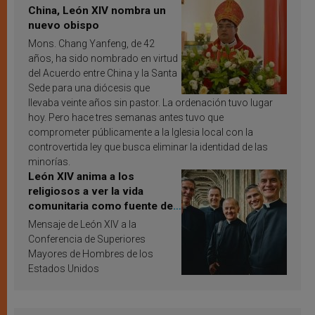
China, León XIV nombra un
nuevo obispo
Mons. Chang Yanfeng, de 42
años, ha sido nombrado en virtud
del Acuerdo entre China y la Santa
Sede para una diócesis que
llevaba veinte años sin pastor. La ordenación tuvo lugar
hoy. Pero hace tres semanas antes tuvo que
comprometer públicamente a la Iglesia local con la
controvertida ley que busca eliminar la identidad de las
minorías.
León XIV anima a los
religiosos a ver la vida
comunitaria como fuente de
inspiración y santificación
Mensaje de León XIV a la
Conferencia de Superiores
Mayores de Hombres de los
Estados Unidos