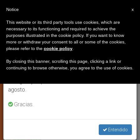
ES
Notice
×
x
Aviso importante
This website or its third party tools use cookies, which are
necessary to its functioning and required to achieve the
Del 27 de julio al 7 de agosto haremos la pausa
purposes illustrated in the cookie policy. If you want to know
Hoteles de lujo para animales, un
anual, aprovechando que en el periodo de verano
more or withdraw your consent to all or some of the cookies,
please refer to the
cookie policy
.
se generan menos informaciones y también el
signo de los tiempos
consumo de las mismas disminuye.
By closing this banner, scrolling this page, clicking a link or
continuing to browse otherwise, you agree to the use of cookies.
Retomamos el trabajo ordinario de las ediciones
¿Animales o personas? Para algunos
en inglés y español de ZENIT el lunes 10 de
ésta es la pregunta
agosto.
FEBRERO 02, 2002 00:00
ZENIT STAFF
JUSTICIA Y PAZ
Gracias.
W
M
F
T
S
h
e
a
w
h
a
s
c
i
a
t
s
e
t
r
Share this Entry
s
e
b
t
e
Entendido
A
n
o
e
p
g
o
r