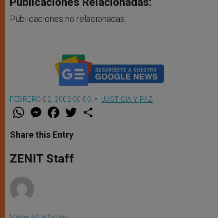
Publicaciones Relacionadas:
Publicaciones no relacionadas.
FEBRERO 02, 2002 00:00
JUSTICIA Y PAZ
W
M
F
T
S
h
e
a
w
h
a
s
c
i
a
t
s
e
t
r
Share this Entry
s
e
b
t
e
A
n
o
e
p
g
o
r
ZENIT Staff
p
e
k
r
View all articles