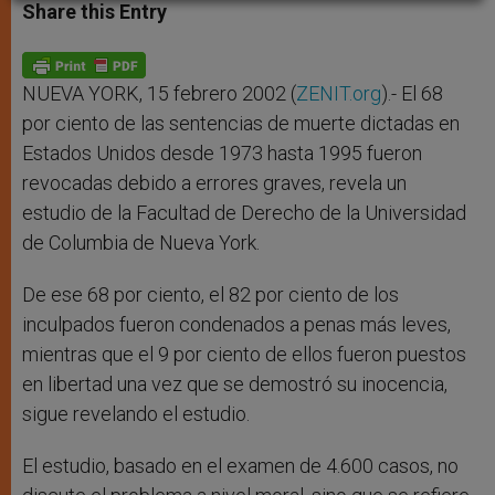
t
s
e
t
r
Share this Entry
s
e
b
t
e
A
n
o
e
p
g
o
r
p
e
k
r
NUEVA YORK, 15 febrero 2002 (
ZENIT.org
).- El 68
por ciento de las sentencias de muerte dictadas en
Estados Unidos desde 1973 hasta 1995 fueron
revocadas debido a errores graves, revela un
estudio de la Facultad de Derecho de la Universidad
de Columbia de Nueva York.
De ese 68 por ciento, el 82 por ciento de los
inculpados fueron condenados a penas más leves,
mientras que el 9 por ciento de ellos fueron puestos
en libertad una vez que se demostró su inocencia,
sigue revelando el estudio.
El estudio, basado en el examen de 4.600 casos, no