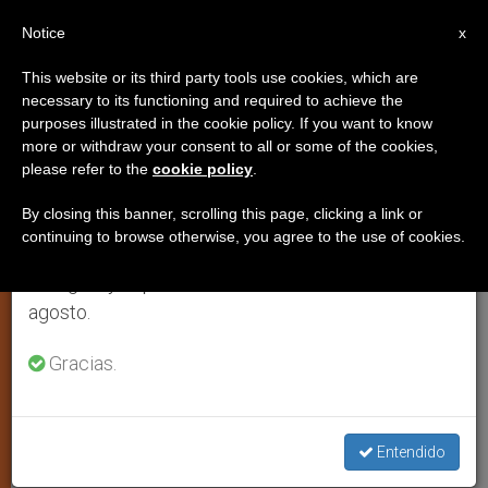
ES
Notice
×
x
Aviso importante
This website or its third party tools use cookies, which are
necessary to its functioning and required to achieve the
Del 27 de julio al 7 de agosto haremos la pausa
purposes illustrated in the cookie policy. If you want to know
EE.UU: Errores graves en el 68%
anual, aprovechando que en el periodo de verano
more or withdraw your consent to all or some of the cookies,
please refer to the
cookie policy
.
se generan menos informaciones y también el
de los procesos que llevan a la
consumo de las mismas disminuye.
ejecución
By closing this banner, scrolling this page, clicking a link or
continuing to browse otherwise, you agree to the use of cookies.
Retomamos el trabajo ordinario de las ediciones
en inglés y español de ZENIT el lunes 10 de
Según un estudio de la Universidad de
agosto.
Columbia (Nueva York)
Gracias.
FEBRERO 15, 2002 00:00
ZENIT STAFF
ARTE Y
CULTURA
W
M
F
T
S
Entendido
h
e
a
w
h
a
s
c
i
a