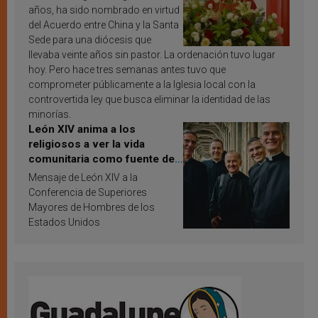
años, ha sido nombrado en virtud
del Acuerdo entre China y la Santa
Sede para una diócesis que
llevaba veinte años sin pastor. La ordenación tuvo lugar
hoy. Pero hace tres semanas antes tuvo que
comprometer públicamente a la Iglesia local con la
controvertida ley que busca eliminar la identidad de las
minorías.
León XIV anima a los
religiosos a ver la vida
comunitaria como fuente de
inspiración y santificación
Mensaje de León XIV a la
Conferencia de Superiores
Mayores de Hombres de los
Estados Unidos