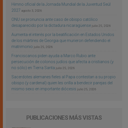
Himno oficial de la Jornada Mundial de la Juventud Seúl
2027
agosto 3, 2026
ONU se pronuncia ante caso de obispo católico
desaparecido por la dictadura nicaragüense
julio 25, 2026
Aumenta el interés por la beatificación en Estados Unidos
de los mártires de Georgia que murieron defendiendo el
matrimonio
julio 25, 2026
Franciscanos piden ayuda a Marco Rubio ante
persecución de colonos judíos que afecta a cristianos (y
no sólo) en Tierra Santa
julio 25, 2026
Sacerdotes alemanes fieles al Papa contestan a su propio
obispo (y cardenal) quien les orilla a bendecir parejas del
mismo sexo en importante diócesis
julio 25, 2026
PUBLICACIONES MÁS VISTAS