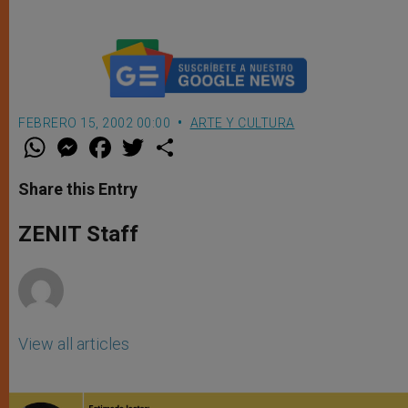
FEBRERO 15, 2002 00:00
ARTE Y CULTURA
W
M
F
T
S
h
e
a
w
h
a
s
c
i
a
t
s
e
t
r
Share this Entry
s
e
b
t
e
A
n
o
e
p
g
o
r
ZENIT Staff
p
e
k
r
View all articles