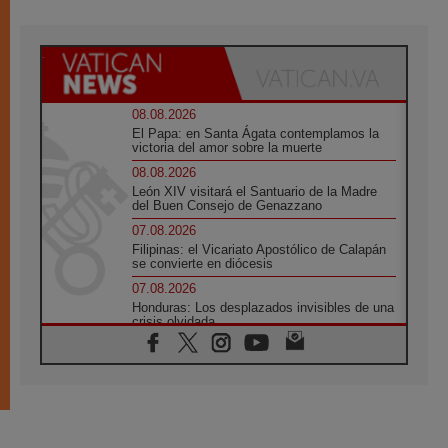
08.08.2026
El Papa: en Santa Ágata contemplamos la
victoria del amor sobre la muerte
08.08.2026
León XIV visitará el Santuario de la Madre
del Buen Consejo de Genazzano
07.08.2026
Filipinas: el Vicariato Apostólico de Calapán
se convierte en diócesis
07.08.2026
Honduras: Los desplazados invisibles de una
crisis olvidada
07.08.2026
Bokalic: "En Argentina el Papa León señalará
el compromiso del cristiano"
07.08.2026
La matanza de niños en Gaza no cesa: 300
muertos en 300 días