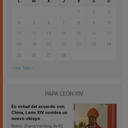
L
M
X
J
V
S
D
1
2
3
4
5
6
7
8
9
10
11
12
13
14
15
16
17
18
19
20
21
22
23
24
25
26
27
28
« Ene
Mar »
PAPA LEÓN XIV
En virtud del acuerdo con
China, León XIV nombra un
nuevo obispo
Mons. Chang Yanfeng, de 42