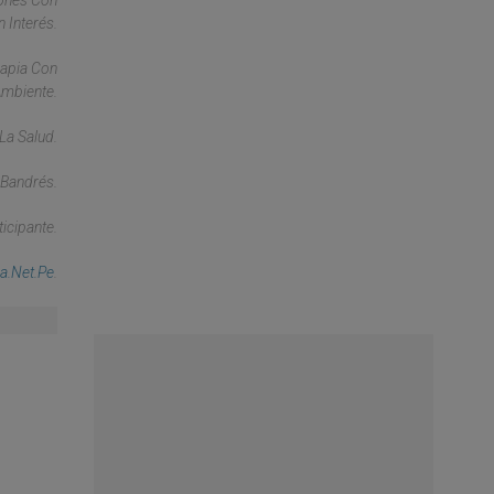
iones Con
 Interés.
rapia Con
Ambiente.
La Salud.
 Bandrés.
icipante.
a.net.pe
.