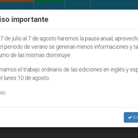
IGLESIA Y MUNDO
DOCUMENTOS
DONATIVOS
iso importante
l de la Juventud Seúl 2027
ONU se pronuncia a
7 de julio al 7 de agosto haremos la pausa anual, aprovec
el periodo de verano se generan menos informaciones y t
umo de las mismas disminuye.
2
amos el trabajo ordinario de las ediciones en inglés y es
l lunes 10 de agosto.
as.
En
Salud