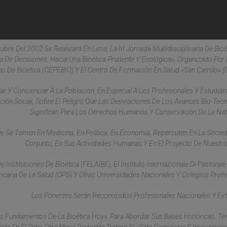
tubre Del 2002 Se Realizará En Lima, La III Jornada Multidisciplinaria De Bioé
 De Decisiones: Hacia Una Bioética Prudente Y Ecológica», Organizado Por 
o De Bioética (CEPEBIO) Y El Centro De Formación En Salud «San Camilo» 
 Y Concienciar A La Población, En Especial A Los Profesionales Y Estudian
ción Social, Sobre El Peligro Que Las Desviaciones De Los Avances Bio-Tec
Significan Para Los Derechos Humanos Y Conservación De La Nat
e Se Tomen En Medicina, En Política, En Economía, Repercuten En La Socie
Conjunto, En Sus Actividades Humanas Y En El Proyecto De Nuestro
nstituciones De Bioética (FELAIBE), El Instituto Internazionale Di Pastorale 
ana De La Salud (OPS) Y Otras Universidades Nacionales Y Colegios Profe
Los Ponentes Serán Reconocidos Profesionales Nacionales Y Ext
 Fundamentos De La Bioética Hoy», Para Abordar Sus Bases Históricas, Te