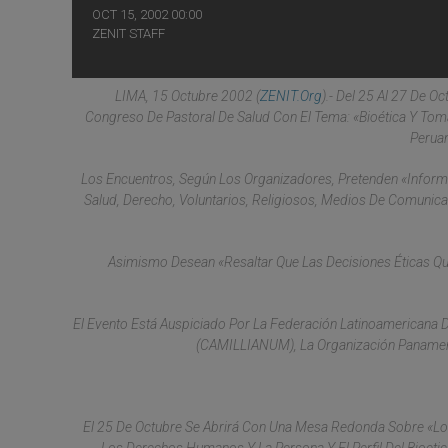
OCT 15, 2002 00:00
ZENIT STAFF
LIMA, 15 Octubre 2002 (
ZENIT.org
).- Del 25 Al 27 De Oc
Congreso De Pastoral De Salud Con El Tema: «Bioética Y Toma
Peruan
Los Encuentros, Según Los Organizadores, Pretenden «informar
Salud, Derecho, Voluntarios, Religiosos, Medios De Comunica
Asimismo Desean «resaltar Que Las Decisiones Éticas Qu
El Evento Está Auspiciado Por La Federación Latinoamericana De I
(CAMILLIANUM), La Organización Panameric
El 25 De Octubre Se Abrirá Con Una Mesa Redonda Sobre «Los