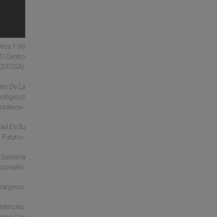
tica Y VII
El Centro
(CEFOSA).
tes De La
nológicos
uraleza».
dad En Su
 Futuro».
Sanitaria
sionales.
ranjeros.
ndencias,