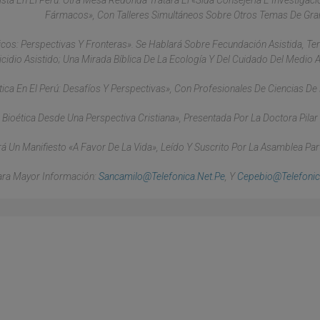
ista En El Perú. Otra Mesa Redonda Tratará El «Sida Consejería E Investigac
Fármacos», Con Talleres Simultáneos Sobre Otros Temas De Gran
os: Perspectivas Y Fronteras». Se Hablará Sobre Fecundación Asistida, Te
icidio Asistido; Una Mirada Bíblica De La Ecología Y Del Cuidado Del Medio 
ica En El Perú: Desafíos Y Perspectivas», Con Profesionales De Ciencias De 
Bioética Desde Una Perspectiva Cristiana», Presentada Por La Doctora Pilar
rá Un Manifiesto «A Favor De La Vida», Leído Y Suscrito Por La Asamblea Part
ara Mayor Información:
Sancamilo@telefonica.net.pe
, Y
Cepebio@telefonic