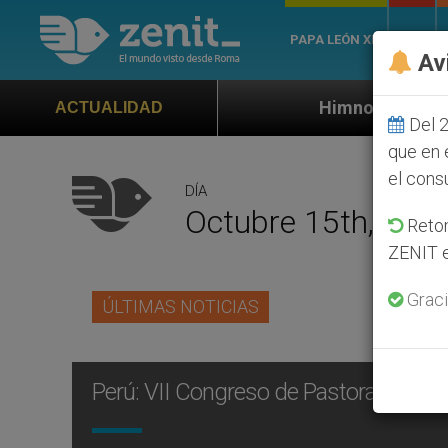
PAPA LEÓN XIV
ROMA
Av
Himno oficial de la Jornada Mundia
ACTUALIDAD
Del 2
que en 
el cons
DÍA
Octubre 15th, 200
Retom
ZENIT e
Graci
ÚLTIMAS NOTICIAS
Perú: VII Congreso de Pastoral de la 