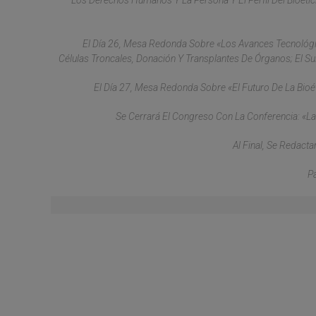
Los Derechos Humanos Y La Persona Y El Perfil Del Bioetic
El Día 26, Mesa Redonda Sobre «Los Avances Tecnológic
Células Troncales, Donación Y Transplantes De Órganos; El Su
El Día 27, Mesa Redonda Sobre «El Futuro De La Bioét
Se Cerrará El Congreso Con La Conferencia: «La 
Al Final, Se Redacta
P