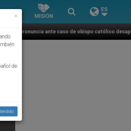
ES
×
MISIÓN
nte caso de obispo católico desaparecido por la dict
hando
ambién
pañol de
tendido