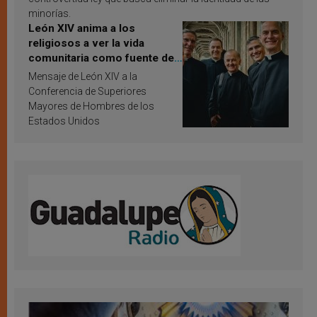
minorías.
León XIV anima a los
religiosos a ver la vida
comunitaria como fuente de
inspiración y santificación
Mensaje de León XIV a la
Conferencia de Superiores
Mayores de Hombres de los
Estados Unidos