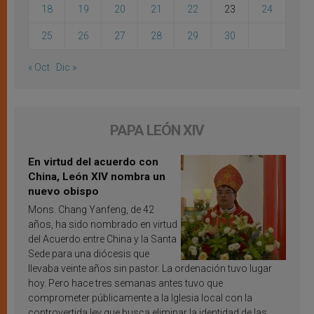
18
19
20
21
22
23
24
25
26
27
28
29
30
« Oct
Dic »
PAPA LEÓN XIV
En virtud del acuerdo con
China, León XIV nombra un
nuevo obispo
Mons. Chang Yanfeng, de 42
años, ha sido nombrado en virtud
del Acuerdo entre China y la Santa
Sede para una diócesis que
llevaba veinte años sin pastor. La ordenación tuvo lugar
hoy. Pero hace tres semanas antes tuvo que
comprometer públicamente a la Iglesia local con la
controvertida ley que busca eliminar la identidad de las