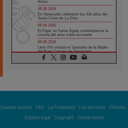
firma»
08.08.2026
En Venezuela celebraron los 416 años del
Santo Cristo de La Grita
08.08.2026
El Papa: en Santa Ágata contemplamos la
victoria del amor sobre la muerte
08.08.2026
León XIV visitará el Santuario de la Madre
del Buen Consejo de Genazzano
07.08.2026
Filipinas: el Vicariato Apostólico de Calapán
se convierte en diócesis
07.08.2026
Honduras: Los desplazados invisibles de una
crisis olvidada
07.08.2026
Bokalic: "En Argentina el Papa León señalará
el compromiso del cristiano"
Quiénes somos
FAQ
La Propiedad
Los servicios
Difusión
07.08.2026
La matanza de niños en Gaza no cesa: 300
Estatus legal
Copyright
Contáctenos
muertos en 300 días
07.08.2026