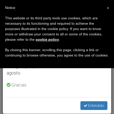
ES
Notice
×
x
Aviso importante
This website or its third party tools use cookies, which are
necessary to its functioning and required to achieve the
Del 27 de julio al 7 de agosto haremos la pausa
purposes illustrated in the cookie policy. If you want to know
anual, aprovechando que en el periodo de verano
more or withdraw your consent to all or some of the cookies,
please refer to the
cookie policy
.
se generan menos informaciones y también el
consumo de las mismas disminuye.
By closing this banner, scrolling this page, clicking a link or
continuing to browse otherwise, you agree to the use of cookies.
Retomamos el trabajo ordinario de las ediciones
en inglés y español de ZENIT el lunes 10 de
agosto.
Gracias.
Entendido