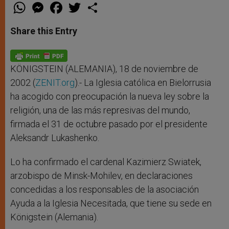
W
M
F
T
S
h
e
a
w
h
a
s
c
i
a
t
s
e
t
r
Share this Entry
s
e
b
t
e
A
n
o
e
p
g
o
r
p
e
k
r
KÖNIGSTEIN (ALEMANIA), 18 de noviembre de
2002 (
ZENIT.org
).- La Iglesia católica en Bielorrusia
ha acogido con preocupación la nueva ley sobre la
religión, una de las más represivas del mundo,
firmada el 31 de octubre pasado por el presidente
Aleksandr Lukashenko.
Lo ha confirmado el cardenal Kazimierz Swiatek,
arzobispo de Minsk-Mohilev, en declaraciones
concedidas a los responsables de la asociación
Ayuda a la Iglesia Necesitada, que tiene su sede en
Königstein (Alemania).