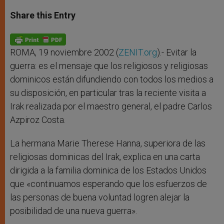
a
s
c
i
a
t
s
e
t
r
Share this Entry
s
e
b
t
e
A
n
o
e
p
g
o
r
p
e
k
r
ROMA, 19 noviembre 2002 (
ZENIT.org
).- Evitar la
guerra: es el mensaje que los religiosos y religiosas
dominicos están difundiendo con todos los medios a
su disposición, en particular tras la reciente visita a
Irak realizada por el maestro general, el padre Carlos
Azpiroz Costa.
La hermana Marie Therese Hanna, superiora de las
religiosas dominicas del Irak, explica en una carta
dirigida a la familia dominica de los Estados Unidos
que «continuamos esperando que los esfuerzos de
las personas de buena voluntad logren alejar la
posibilidad de una nueva guerra».