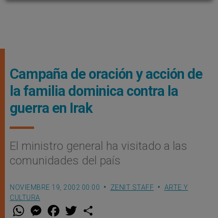
Campaña de oración y acción de
la familia dominica contra la
guerra en Irak
El ministro general ha visitado a las
comunidades del país
NOVIEMBRE 19, 2002 00:00
ZENIT STAFF
ARTE Y
CULTURA
W
M
F
T
S
h
e
a
w
h