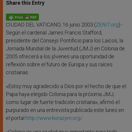
t
s
e
t
r
Share this Entry
s
e
b
t
e
A
n
o
e
p
g
o
r
p
e
k
r
CIUDAD DEL VATICANO, 16 junio 2003 (
ZENIT.org
).-
Según el cardenal James Francis Stafford,
presidente del Consejo Pontificio para los Laicos, la
Jornada Mundial de la Juventud (JMJ) en Colonia de
2005 ofrecerá a los jóvenes una oportunidad de
reflexión sobre el futuro de Europa y sus raíces
cristianas.
«Estoy muy agradecido a Dios por el hecho de que el
Papa haya elegido Colonia para la próxima JMJ,
como lugar de fuerte tradición cristiana», afirmó el
purpurado en una entrevista publicada este lunes en
el portal
http://www.korazym.org/
.
«Colonia es una ciudad muy importante para toda