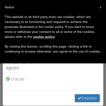
ES
Notice
×
x
Aviso importante
This website or its third party tools use cookies, which are
necessary to its functioning and required to achieve the
Del 27 de julio al 7 de agosto haremos la pausa
purposes illustrated in the cookie policy. If you want to know
anual, aprovechando que en el periodo de verano
more or withdraw your consent to all or some of the cookies,
please refer to the
cookie policy
.
se generan menos informaciones y también el
consumo de las mismas disminuye.
By closing this banner, scrolling this page, clicking a link or
continuing to browse otherwise, you agree to the use of cookies.
Retomamos el trabajo ordinario de las ediciones
en inglés y español de ZENIT el lunes 10 de
agosto.
Gracias.
Entendido