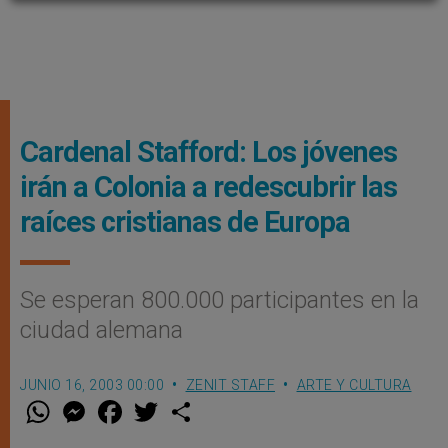
Cardenal Stafford: Los jóvenes
irán a Colonia a redescubrir las
raíces cristianas de Europa
Se esperan 800.000 participantes en la
ciudad alemana
JUNIO 16, 2003 00:00
ZENIT STAFF
ARTE Y CULTURA
W
M
F
T
S
h
e
a
w
h
a
s
c
i
a