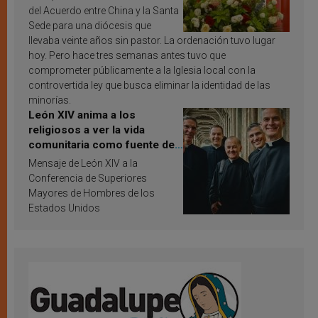
del Acuerdo entre China y la Santa
Sede para una diócesis que
llevaba veinte años sin pastor. La ordenación tuvo lugar
hoy. Pero hace tres semanas antes tuvo que
comprometer públicamente a la Iglesia local con la
controvertida ley que busca eliminar la identidad de las
minorías.
León XIV anima a los
religiosos a ver la vida
comunitaria como fuente de
inspiración y santificación
Mensaje de León XIV a la
Conferencia de Superiores
Mayores de Hombres de los
Estados Unidos