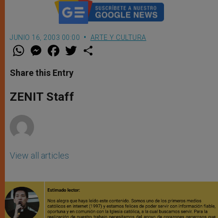
JUNIO 16, 2003 00:00
ARTE Y CULTURA
W
M
F
T
S
h
e
a
w
h
a
s
c
i
a
t
s
e
t
r
Share this Entry
s
e
b
t
e
A
n
o
e
p
g
o
r
ZENIT Staff
p
e
k
r
View all articles