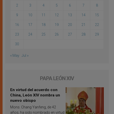
2
3
4
5
6
7
8
9
10
11
12
13
14
15
16
17
18
19
20
21
22
23
24
25
26
27
28
29
30
« May
Jul »
PAPA LEÓN XIV
En virtud del acuerdo con
China, León XIV nombra un
nuevo obispo
Mons. Chang Yanfeng, de 42
años, ha sido nombrado en virtud