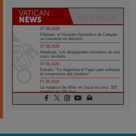
07.08.2026
Filipinas: el Vicariato Apostólico de Calapán
se convierte en diócesis
07.08.2026
Honduras: Los desplazados invisibles de una
crisis olvidada
07.08.2026
Bokalic: "En Argentina el Papa León señalará
el compromiso del cristiano"
07.08.2026
La matanza de niños en Gaza no cesa: 300
muertos en 300 días
07.08.2026
Tagle: La guerra desfigura el mundo, solo la
revelación de Dios lo transfigura
07.08.2026
Presentada la Trienal de Arte de las
Universidades Católicas: «Exercises in
Empathy»