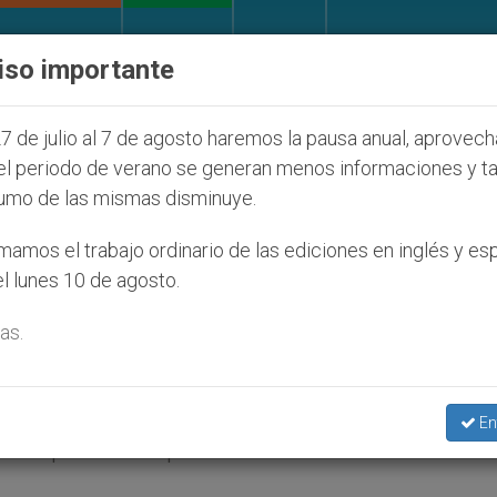
IGLESIA Y MUNDO
DOCUMENTOS
DONATIVOS
iso importante
os que afecta a cristianos (y no sólo) en Tierra Sant
7 de julio al 7 de agosto haremos la pausa anual, aprovec
el periodo de verano se generan menos informaciones y t
umo de las mismas disminuye.
 un acuerdo internacional
amos el trabajo ordinario de las ediciones en inglés y es
l lunes 10 de agosto.
o de armas ligeras
as.
rg
).- La Santa Sede ha propuesto a la comu
En
do que erradique el tráfico ilícito de armas