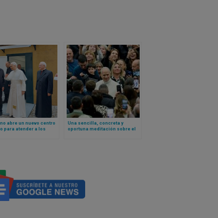
no abre un nuevo centro
Una sencilla, concreta y
 para atender a los
oportuna meditación sobre el
s en plena Plaza de San
trabajo a partir del pesebre
realizada por León XIV