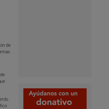
ión de
armas.
 de
que
uerdo
fico