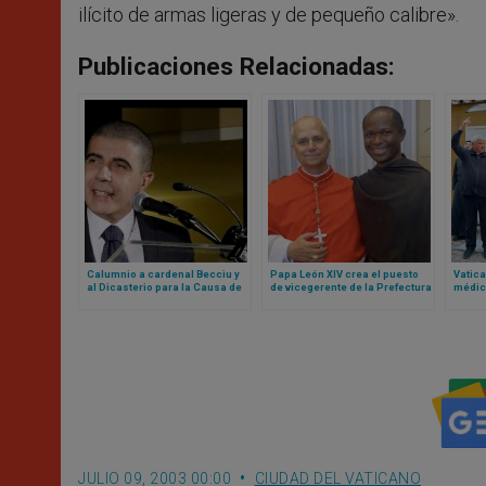
ilícito de armas ligeras y de pequeño calibre».
Publicaciones Relacionadas:
Calumnio a cardenal Becciu y
Papa León XIV crea el puesto
Vatica
al Dicasterio para la Causa de
de vicegerente de la Prefectura
médico
los Santos: Tribunal del
de la Casa Pontificia para un
pobre
Vaticano lo declara culpable
agustino africano
Pedro
JULIO 09, 2003 00:00
CIUDAD DEL VATICANO