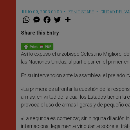
JULIO 09, 2003 00:00
ZENIT STAFF
CIUDAD DEL V
W
M
F
T
S
h
e
a
w
h
a
s
c
i
a
t
s
e
t
r
Share this Entry
s
e
b
t
e
A
n
o
e
p
g
o
r
p
e
k
Así lo expuso el arzobispo Celestino Migliore, 
r
las Naciones Unidas, al participar en el primer 
En su intervención ante la asamblea, el prelado i
«La primera es afrontar la cuestión de la respons
armas, en virtud de la cual los Estados tienen la
provoca el uso de armas ligeras y de pequeño cal
«La segunda es comenzar, sin ninguna dilación 
internacional legalmente vinculante sobre el trá