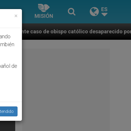
ES
×
MISIÓN
 obispo católico desaparecido por la dictadura nicar
hando
ambién
pañol de
tendido