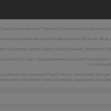
n Contacto Con Un Sacerdote Y Favorecer El Intercambio Entre Sacerdotes En 
acerdotes Disponibles Hay Expertos En Biblia, Pastoral, Boy-Scouts, Moral, J
bles Se Encuentran, Además, Algunos Obispos, Diáconos, Seminaristas O Re
 La Diócesis O El Cargo, Y Enseguida Aparece La Dirección Para Ponerse En
Con La Persona 
ica Los Motivos Que Le Llevaron A Crear El Servicio: «Quizá Muchas Personas 
entes Motivos No Siempre Tienen La Posibilidad. ¡Aquí Estamos, A Su Dispo