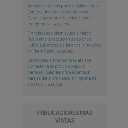
Aumenta el interés por la beatificación en
Estados Unidos de los mártires de
Georgia que murieron defendiendo el
matrimonio
julio 25, 2026
Franciscanos piden ayuda a Marco
Rubio ante persecución de colonos
judíos que afecta a cristianos (y no sólo)
en Tierra Santa
julio 25, 2026
Sacerdotes alemanes fieles al Papa
contestan a su propio obispo (y
cardenal) quien les orilla a bendecir
parejas del mismo sexo en importante
diócesis
julio 25, 2026
PUBLICACIONES MÁS
VISTAS