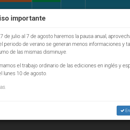
IGLESIA Y MUNDO
DOCUMENTOS
DONATIVOS
iso importante
entud Seúl 2027
ONU se pronuncia ante caso de
7 de julio al 7 de agosto haremos la pausa anual, aprovec
el periodo de verano se generan menos informaciones y t
umo de las mismas disminuye.
amos el trabajo ordinario de las ediciones en inglés y es
l lunes 10 de agosto.
as.
En
esponder a consultas