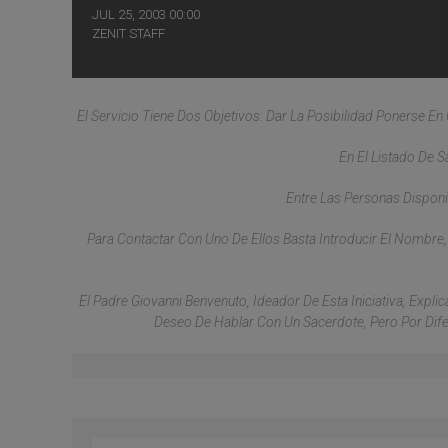
JUL 25, 2003 00:00
ZENIT STAFF
El Servicio Tiene Dos Objetivos: Dar La Posibilidad Ponerse E
En El Listado De S
Entre Las Personas Disponi
Para Contactar Con Uno De Ellos Basta Introducir El Nombre,
El Padre Giovanni Benvenuto, Ideador De Esta Iniciativa, Expl
Deseo De Hablar Con Un Sacerdote, Pero Por Difer