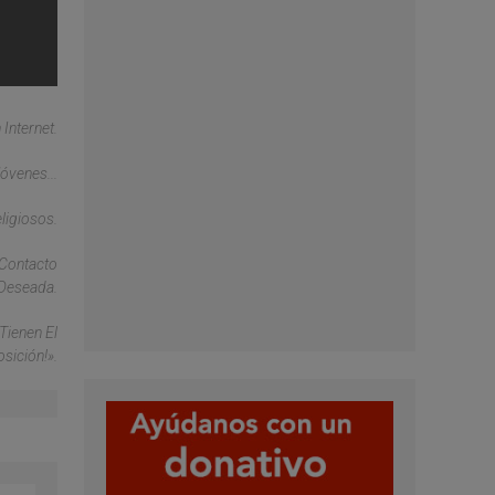
Internet.
óvenes...
ligiosos.
 Contacto
Deseada.
Tienen El
sición!».