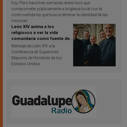
hoy. Pero hace tres semanas antes tuvo que
comprometer públicamente a la Iglesia local con la
controvertida ley que busca eliminar la identidad de las
minorías.
León XIV anima a los
religiosos a ver la vida
comunitaria como fuente de
inspiración y santificación
Mensaje de León XIV a la
Conferencia de Superiores
Mayores de Hombres de los
Estados Unidos