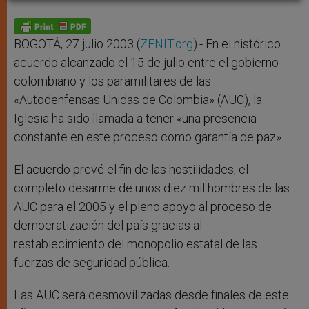
A
n
o
e
p
g
o
r
p
e
k
r
BOGOTÁ, 27 julio 2003 (
ZENIT.org
).- En el histórico
acuerdo alcanzado el 15 de julio entre el gobierno
colombiano y los paramilitares de las
«Autodenfensas Unidas de Colombia» (AUC), la
Iglesia ha sido llamada a tener «una presencia
constante en este proceso como garantía de paz».
El acuerdo prevé el fin de las hostilidades, el
completo desarme de unos diez mil hombres de las
AUC para el 2005 y el pleno apoyo al proceso de
democratización del país gracias al
restablecimiento del monopolio estatal de las
fuerzas de seguridad pública.
Las AUC será desmovilizadas desde finales de este