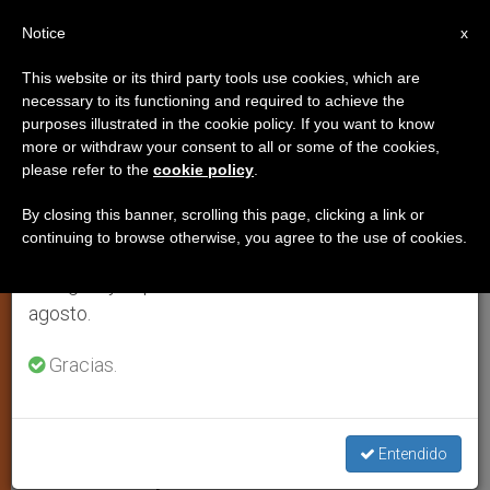
ES
Notice
×
x
Aviso importante
This website or its third party tools use cookies, which are
necessary to its functioning and required to achieve the
Del 27 de julio al 7 de agosto haremos la pausa
purposes illustrated in the cookie policy. If you want to know
Colombia: El acuerdo entre
anual, aprovechando que en el periodo de verano
more or withdraw your consent to all or some of the cookies,
please refer to the
cookie policy
.
se generan menos informaciones y también el
gobierno y paramilitares pide la
consumo de las mismas disminuye.
presencia de la Iglesia
By closing this banner, scrolling this page, clicking a link or
continuing to browse otherwise, you agree to the use of cookies.
Retomamos el trabajo ordinario de las ediciones
en inglés y español de ZENIT el lunes 10 de
Se encamina la desmovilización de
agosto.
más de 10.000 hombres
Gracias.
JULIO 28, 2003 00:00
ZENIT STAFF
ARTE Y CULTURA
W
M
F
T
S
h
e
a
w
h
a
s
c
i
a
Entendido
t
s
e
t
r
Share this Entry
s
e
b
t
e