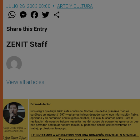
JULIO 28, 2003 00:00
ARTE Y CULTURA
W
M
F
T
S
h
e
a
w
h
a
s
c
i
a
t
s
e
t
r
Share this Entry
s
e
b
t
e
A
n
o
e
p
g
o
r
ZENIT Staff
p
e
k
r
View all articles