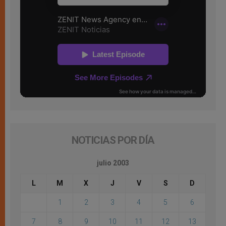
NOTICIAS POR DÍA
julio 2003
L
M
X
J
V
S
D
1
2
3
4
5
6
7
8
9
10
11
12
13