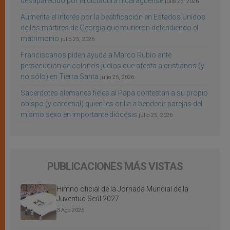
desaparecido por la dictadura nicaragüense
julio 25, 2026
Aumenta el interés por la beatificación en Estados Unidos
de los mártires de Georgia que murieron defendiendo el
matrimonio
julio 25, 2026
Franciscanos piden ayuda a Marco Rubio ante
persecución de colonos judíos que afecta a cristianos (y
no sólo) en Tierra Santa
julio 25, 2026
Sacerdotes alemanes fieles al Papa contestan a su propio
obispo (y cardenal) quien les orilla a bendecir parejas del
mismo sexo en importante diócesis
julio 25, 2026
PUBLICACIONES MÁS VISTAS
Himno oficial de la Jornada Mundial de la
Juventud Seúl 2027
3 Ago 2026