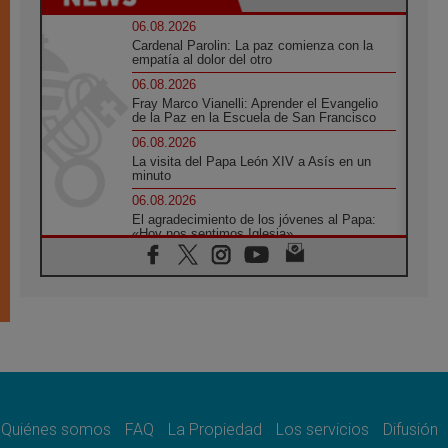
06.08.2026
Cardenal Parolin: La paz comienza con la
empatía al dolor del otro
06.08.2026
Fray Marco Vianelli: Aprender el Evangelio
de la Paz en la Escuela de San Francisco
06.08.2026
La visita del Papa León XIV a Asís en un
minuto
06.08.2026
El agradecimiento de los jóvenes al Papa:
«Hoy nos sentimos Iglesia»
06.08.2026
Líbano: Reanudan los coloquios en Roma en
medio de tensiones y ataques en el sur del
país
06.08.2026
Hiroshima y Nagasaki, 81 años después.
Comienzan "Diez Días Oración por la Paz"
06.08.2026
Pizzaballa en Asís: los cristianos quieren
paz
Quiénes somos
FAQ
La Propiedad
Los servicios
Difusión
06.08.2026