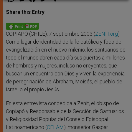
h
e
a
w
h
a
s
c
i
a
t
s
e
t
r
Share this Entry
s
e
b
t
e
A
n
o
e
p
g
o
r
p
e
k
r
COPIAPÓ (CHILE), 7 septiembre 2003 (
ZENIT.org
).-
Como lugar de identidad de la fe católica y foco de
evangelización en el nuevo milenio, los santuarios de
todo el mundo abren cada día sus puertas a millones
de hombres y mujeres, incluso no creyentes, que
buscan un encuentro con Dios y viven la experiencia
de peregrinación de Abraham, Moisés, el pueblo de
Israel o el propio Jesús.
En esta entrevista concedida a Zenit, el obispo de
Copiapó y Responsable de la Sección de Santuarios
y Religiosidad Popular del Consejo Episcopal
Latinoamericano (
CELAM
), monseñor Gaspar