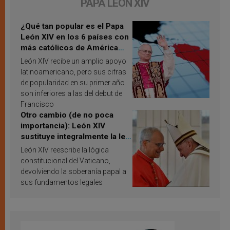
PAPA LEÓN XIV
¿Qué tan popular es el Papa
León XIV en los 6 países con
más católicos de América
Latina en 2026? Publican
León XIV recibe un amplio apoyo
resultados de investigación
latinoamericano, pero sus cifras
de popularidad en su primer año
son inferiores a las del debut de
Francisco
Otro cambio (de no poca
importancia): León XIV
sustituye integralmente la ley
vaticana de Papa Francisco
León XIV reescribe la lógica
constitucional del Vaticano,
devolviendo la soberanía papal a
sus fundamentos legales