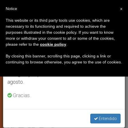
ES
Notice
×
x
Aviso importante
This website or its third party tools use cookies, which are
necessary to its functioning and required to achieve the
Del 27 de julio al 7 de agosto haremos la pausa
purposes illustrated in the cookie policy. If you want to know
Los santuarios, centros de
anual, aprovechando que en el periodo de verano
more or withdraw your consent to all or some of the cookies,
please refer to the
cookie policy
.
se generan menos informaciones y también el
evangelización en la era de las
consumo de las mismas disminuye.
nuevas tecnologías
By closing this banner, scrolling this page, clicking a link or
continuing to browse otherwise, you agree to the use of cookies.
Retomamos el trabajo ordinario de las ediciones
en inglés y español de ZENIT el lunes 10 de
Entrevista con el presidente de la
agosto.
Confederación de Santuarios de
Gracias.
América
SEPTIEMBRE 07, 2003 00:00
ZENIT STAFF
IGLESIA
Entendido
LOCAL
W
M
F
T
S