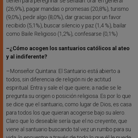
tienen para peregrinar se señalan: orar en general
(26,9%), pagar mandas o promesas (20,8%), turismo
(9,0%), pedir algo (8,0%), dar gracias por un favor
recibido (5,1%), buscar silencio y paz (1,4 %), bailar
como Baile Religioso (1,2%), confesarse (0,1%)
–¿Cómo acogen los santuarios católicos al ateo
y al indiferente?
–Monseñor Quintana: El Santuario está abierto a
todos, sin diferencia de religión ni de actitud
espiritual. Entra y sale el que quiere; a nadie se le
pregunta su origen o posición religiosa. Es por lo que
se dice que el santuario, como lugar de Dios, es casa
para todos los que quieran acogerse bajo su alero.
Claro que lo deseable sería que el no creyente, que
viene al santuario buscando tal vez un rumbo para su
vida, lo encuentre a través de todo lo que él le puede