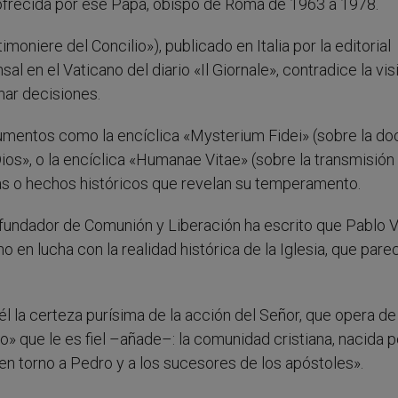
ofrecida por ese Papa, obispo de Roma de 1963 a 1978.
timoniere del Concilio»), publicado en Italia por la editorial
al en el Vaticano del diario «Il Giornale», contradice la vis
mar decisiones.
umentos como la encíclica «Mysterium Fidei» (sobre la doc
 Dios», o la encíclica «Humanae Vitae» (sobre la transmisión 
as o hechos históricos que revelan su temperamento.
i, fundador de Comunión y Liberación ha escrito que Pablo V
en lucha con la realidad histórica de la Iglesia, que pare
 la certeza purísima de la acción del Señor, que opera de
 que le es fiel –añade–: la comunidad cristiana, nacida po
a en torno a Pedro y a los sucesores de los apóstoles».