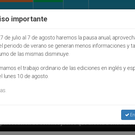
IGLESIA Y MUNDO
DOCUMENTOS
DONATIVOS
iso importante
7 de julio al 7 de agosto haremos la pausa anual, aprovec
el periodo de verano se generan menos informaciones y t
umo de las mismas disminuye.
amos el trabajo ordinario de las ediciones en inglés y es
l lunes 10 de agosto.
as.
En
udíos que afecta a cristianos (y no sólo) en Tierra S