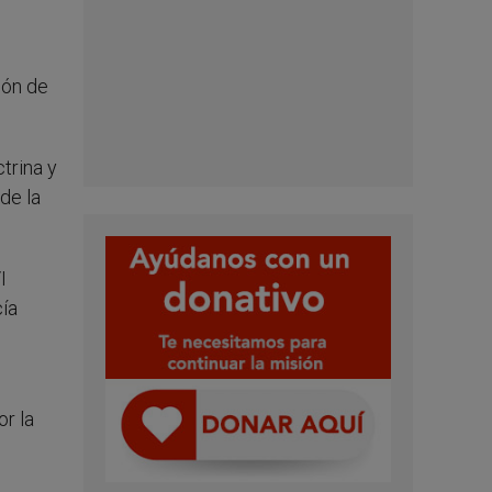
ión de
trina y
de la
I
cía
r la