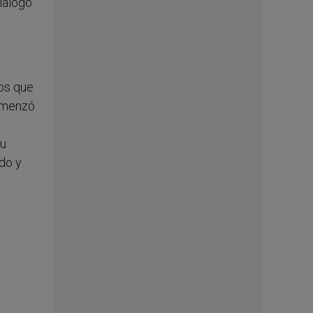
iálogo
mos que
comenzó
su
ido y