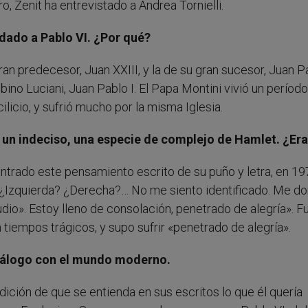
, Zenit ha entrevistado a Andrea Tornielli.
idado a Pablo VI. ¿Por qué?
an predecesor, Juan XXIII, y la de su gran sucesor, Juan Pa
bino Luciani, Juan Pablo I. El Papa Montini vivió un período
ncilicio, y sufrió mucho por la misma Iglesia.
un indeciso, una especie de complejo de Hamlet. ¿Era
ontrado este pensamiento escrito de su puño y letra, en 19
¿Izquierda? ¿Derecha?… No me siento identificado. Me d
o». Estoy lleno de consolación, penetrado de alegría». F
 tiempos trágicos, y supo sufrir «penetrado de alegría».
diálogo con el mundo moderno.
ndición de que se entienda en sus escritos lo que él quería