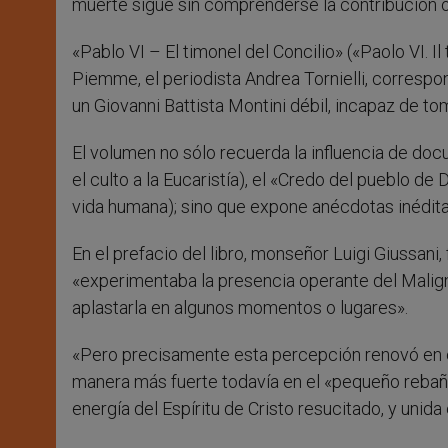
muerte sigue sin comprenderse la contribución 
«Pablo VI – El timonel del Concilio» («Paolo VI. Il 
Piemme, el periodista Andrea Tornielli, correspons
un Giovanni Battista Montini débil, incapaz de to
El volumen no sólo recuerda la influencia de doc
el culto a la Eucaristía), el «Credo del pueblo de
vida humana); sino que expone anécdotas inédit
En el prefacio del libro, monseñor Luigi Giussan
«experimentaba la presencia operante del Maligno 
aplastarla en algunos momentos o lugares».
«Pero precisamente esta percepción renovó en él
manera más fuerte todavía en el «pequeño rebaño»
energía del Espíritu de Cristo resucitado, y unid