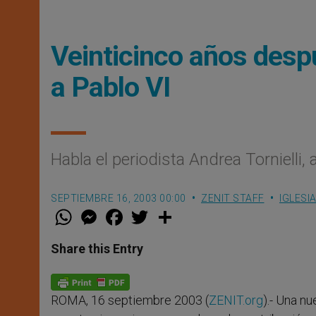
Veinticinco años desp
a Pablo VI
Habla el periodista Andrea Tornielli,
SEPTIEMBRE 16, 2003 00:00
ZENIT STAFF
IGLESI
W
M
F
T
S
h
e
a
w
h
a
s
c
i
a
t
s
e
t
r
Share this Entry
s
e
b
t
e
A
n
o
e
p
g
o
r
p
e
k
ROMA, 16 septiembre 2003 (
ZENIT.org
).- Una n
r