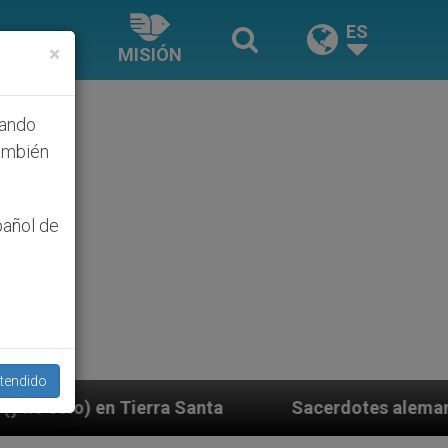
ES
×
MISIÓN
hando
ambién
pañol de
tendido
anta
Sacerdotes alemanes fieles al Papa contest