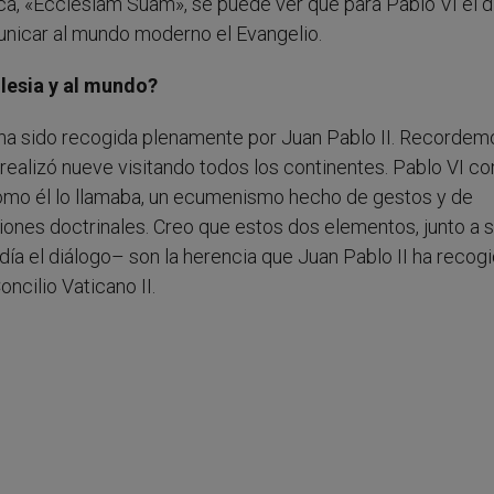
ica, «Ecclesiam Suam», se puede ver que para Pablo VI el d
unicar al mundo moderno el Evangelio.
glesia y al mundo?
VI ha sido recogida plenamente por Juan Pablo II. Recorde
 realizó nueve visitando todos los continentes. Pablo VI 
omo él lo llamaba, un ecumenismo hecho de gestos y de
iones doctrinales. Creo que estos dos elementos, junto a 
ndía el diálogo– son la herencia que Juan Pablo II ha recog
oncilio Vaticano II.