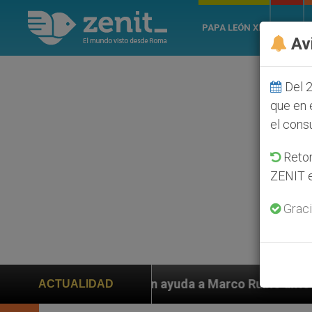
PAPA LEÓN XIV
ROMA
Av
Del 2
que en 
el cons
Retom
ZENIT e
Graci
den ayuda a Marco Rubio ante persecución de colonos j
ACTUALIDAD