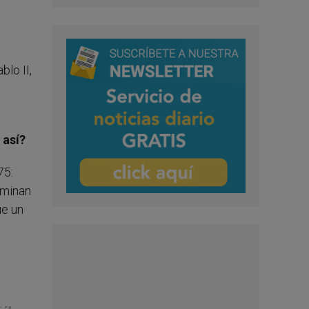
blo II,
 así?
75:
ominan
ue un