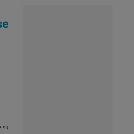
se
e su