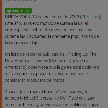
s
e
b
t
e
A
n
o
e
p
g
o
r
p
e
k
r
NUEVA YORK, 13 de diciembre de 2003 (
ZENIT.org
).-
Este año, un nuevo motivo se suma a la usual
preocupación sobre el exceso de consumismo
durante las Navidades: la creciente popularidad de
las marcas de lujo.
Un libro de reciente publicación, «Trading Up: The
New American Luxury» (Gastar: el Nuevo Lujo
Americano), observaba que la gente está cada vez
más dispuesta a pagar más dinero por lo que
consideran productos de marca.
Acuñando una nueva frase («New Luxury»), los
autores Michael Silverstein y Neil Fiske analizan
cómo los bienes y servicios de este «Nuevo Lujo»