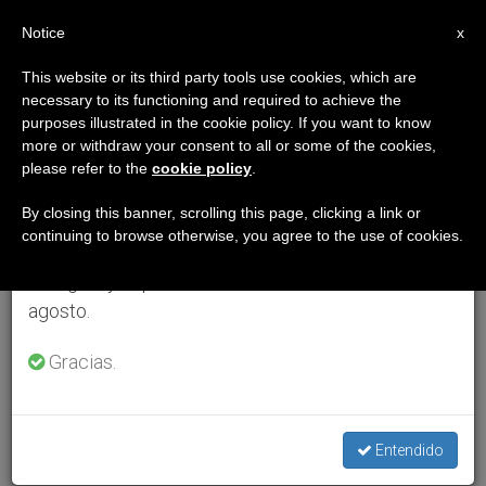
ES
Notice
×
x
Aviso importante
This website or its third party tools use cookies, which are
necessary to its functioning and required to achieve the
Del 27 de julio al 7 de agosto haremos la pausa
purposes illustrated in the cookie policy. If you want to know
anual, aprovechando que en el periodo de verano
more or withdraw your consent to all or some of the cookies,
please refer to the
cookie policy
.
se generan menos informaciones y también el
consumo de las mismas disminuye.
By closing this banner, scrolling this page, clicking a link or
continuing to browse otherwise, you agree to the use of cookies.
Retomamos el trabajo ordinario de las ediciones
en inglés y español de ZENIT el lunes 10 de
agosto.
Gracias.
Entendido