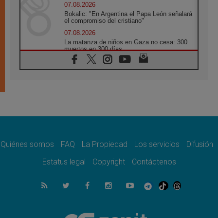
07.08.2026
Bokalic: "En Argentina el Papa León señalará
el compromiso del cristiano"
07.08.2026
La matanza de niños en Gaza no cesa: 300
muertos en 300 días
07.08.2026
Tagle: La guerra desfigura el mundo, solo la
revelación de Dios lo transfigura
07.08.2026
Presentada la Trienal de Arte de las
Universidades Católicas: «Exercises in
Empathy»
07.08.2026
Fortunatus Nwachukwu: la comunicación
como misión al servicio del Evangelio
Quiénes somos
FAQ
La Propiedad
Los servicios
Difusión
07.08.2026
Estatus legal
Copyright
Contáctenos
SIGNIS 2026, dar voz a las religiosas en el
espacio público
07.08.2026
Lanzan un proyecto de empoderamiento
digital para mujeres líderes en África
07.08.2026