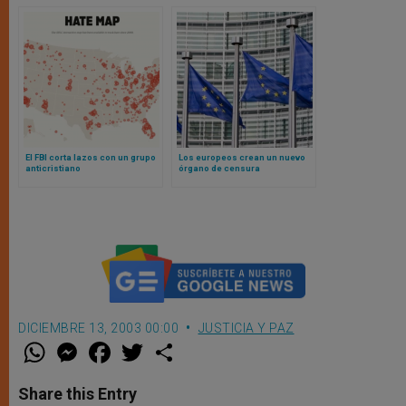
El FBI corta lazos con un grupo
Los europeos crean un nuevo
anticristiano
órgano de censura
DICIEMBRE 13, 2003 00:00
JUSTICIA Y PAZ
W
M
F
T
S
h
e
a
w
h
a
s
c
i
a
t
s
e
t
r
Share this Entry
s
e
b
t
e