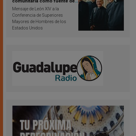
comunitaria como fuente de
inspiración y santificación
Mensaje de León XIV a la
Conferencia de Superiores
Mayores de Hombres de los
Estados Unidos