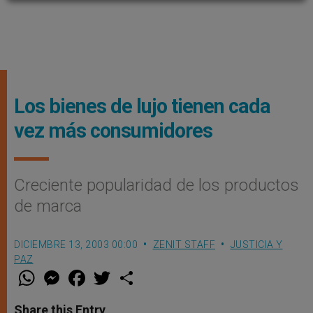
Los bienes de lujo tienen cada
vez más consumidores
Creciente popularidad de los productos
de marca
DICIEMBRE 13, 2003 00:00
ZENIT STAFF
JUSTICIA Y
PAZ
W
M
F
T
S
h
e
a
w
h
a
s
c
i
a
t
s
e
t
r
Share this Entry