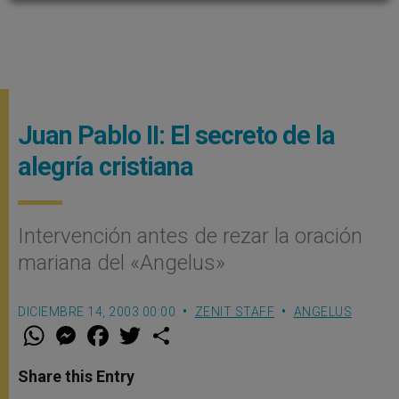
Juan Pablo II: El secreto de la
alegría cristiana
Intervención antes de rezar la oración
mariana del «Angelus»
DICIEMBRE 14, 2003 00:00
ZENIT STAFF
ANGELUS
W
M
F
T
S
h
e
a
w
h
a
s
c
i
a
t
s
e
t
r
Share this Entry
s
e
b
t
e