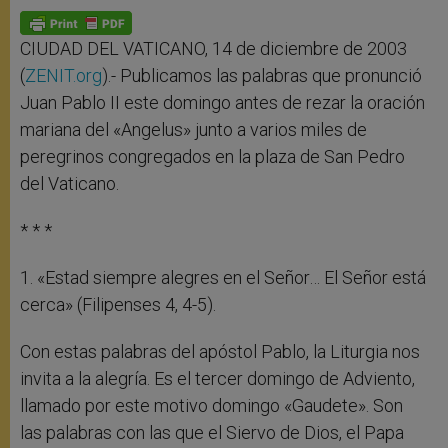
A
n
o
e
p
g
o
r
p
e
k
r
CIUDAD DEL VATICANO, 14 de diciembre de 2003
(
ZENIT.org
).- Publicamos las palabras que pronunció
Juan Pablo II este domingo antes de rezar la oración
mariana del «Angelus» junto a varios miles de
peregrinos congregados en la plaza de San Pedro
del Vaticano.
* * *
1. «Estad siempre alegres en el Señor… El Señor está
cerca» (Filipenses 4, 4-5).
Con estas palabras del apóstol Pablo, la Liturgia nos
invita a la alegría. Es el tercer domingo de Adviento,
llamado por este motivo domingo «Gaudete». Son
las palabras con las que el Siervo de Dios, el Papa