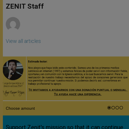
p
g
o
r
ZENIT Staff
p
e
k
r
View all articles