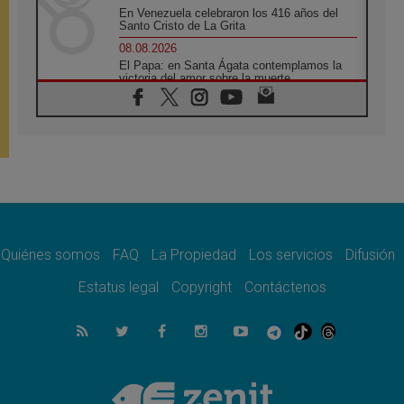
En Venezuela celebraron los 416 años del
Santo Cristo de La Grita
08.08.2026
El Papa: en Santa Ágata contemplamos la
victoria del amor sobre la muerte
08.08.2026
León XIV visitará el Santuario de la Madre
del Buen Consejo de Genazzano
07.08.2026
Filipinas: el Vicariato Apostólico de Calapán
se convierte en diócesis
07.08.2026
Honduras: Los desplazados invisibles de una
crisis olvidada
Quiénes somos
FAQ
La Propiedad
Los servicios
Difusión
07.08.2026
Bokalic: "En Argentina el Papa León señalará
Estatus legal
Copyright
Contáctenos
el compromiso del cristiano"
07.08.2026
La matanza de niños en Gaza no cesa: 300
muertos en 300 días
07.08.2026
Tagle: La guerra desfigura el mundo, solo la
revelación de Dios lo transfigura