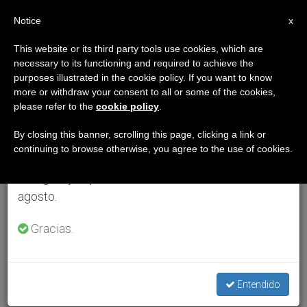
ES
Notice
×
x
Aviso importante
This website or its third party tools use cookies, which are
necessary to its functioning and required to achieve the
Del 27 de julio al 7 de agosto haremos la pausa
purposes illustrated in the cookie policy. If you want to know
anual, aprovechando que en el periodo de verano
more or withdraw your consent to all or some of the cookies,
please refer to the
cookie policy
.
se generan menos informaciones y también el
consumo de las mismas disminuye.
By closing this banner, scrolling this page, clicking a link or
continuing to browse otherwise, you agree to the use of cookies.
Retomamos el trabajo ordinario de las ediciones
en inglés y español de ZENIT el lunes 10 de
agosto.
Gracias.
Entendido