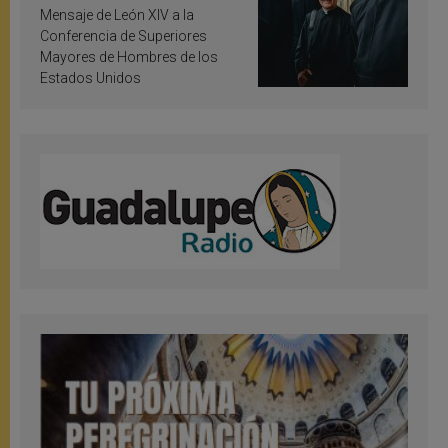
inspiración y santificación
Mensaje de León XIV a la
Conferencia de Superiores
Mayores de Hombres de los
Estados Unidos