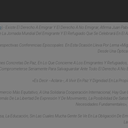
g
).- Existe El Derecho A Emigrar Y El Derecho A No Emigrar, Afirma Juan Pablo
 La Jornada Mundial Del Emigrante Y El Refugiado Que Se Celebrará En El 
Respectivas Conferencias Episcopales. En Esta Ocasión Lleva Por Lema «Mi
Desde Una Óptica
ones Concretas De Paz, En Lo Que Concierne A Los Emigrantes Y Refugiados, 
Comprometerse Seriamente Para Salvaguardar Ante Todo El Derecho A No 
«Es Decir --Aclara--, A Vivir En Paz Y Dignidad En La Propi
mercio Más Equitativo, A Una Solidaria Cooperación Internacional, Hay Que 
emás De La Libertad De Expresión Y De Movimiento, La Posibilidad De Satis
Necesidades Fundamentales», 
Casa, La Educación, Sin Las Cuales Mucha Gente Se Ve En La Obligación De Em
La