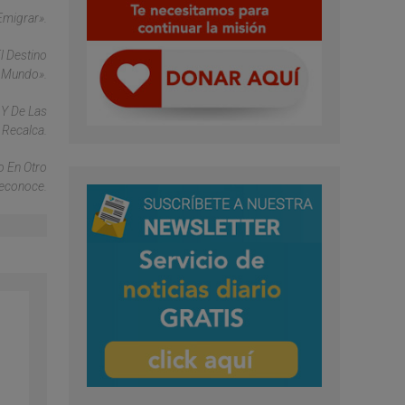
Emigrar».
l Destino
e Mundo».
 Y De Las
 Recalca.
o En Otro
Reconoce.