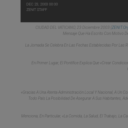
DEC 23, 2003 00:00
ZENIT STAFF
CIUDAD DEL VATICANO, 23 Diciembre 2003 (
ZENIT.or
Mensaje Que Ha Escrito Con Motivo De
La Jornada Se Celebra En Las Fechas Establecidas Por Las 
En Primer Lugar, El Pontífice Explica Que «crear Condici
«Gracias A Una Atenta Administración Local Y Nacional, A Un Co
Todo País La Posibilidad De Asegurar A Sus Habitantes, Ad
Menciona, En Particular, «la Comida, La Salud, El Trabajo, La 