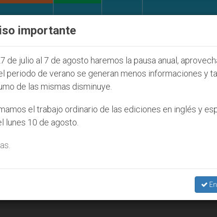
IGLESIA Y MUNDO
DOCUMENTOS
DONATIVOS
iso importante
 de la Juventud Seúl 2027
ONU se pronuncia ant
7 de julio al 7 de agosto haremos la pausa anual, aprovec
el periodo de verano se generan menos informaciones y t
umo de las mismas disminuye.
amos el trabajo ordinario de las ediciones en inglés y es
l lunes 10 de agosto.
as.
En
ho a no emigrar, afirma el Papa