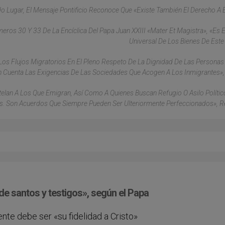
o Lugar, El Mensaje Pontificio Reconoce Que «existe También El Derecho A 
ros 30 Y 33 De La Encíclica Del Papa Juan XXIII «Mater Et Magistra», «es E
Universal De Los Bienes De Est
s Flujos Migratorios En El Pleno Respeto De La Dignidad De Las Personas
 Cuenta Las Exigencias De Las Sociedades Que Acogen A Los Inmigrantes»,
telan A Los Que Emigran, Así Como A Quienes Buscan Refugio O Asilo Polític
s. Son Acuerdos Que Siempre Pueden Ser Ulteriormente Perfeccionados», 
de santos y testigos», según el Papa
ente debe ser «su fidelidad a Cristo»