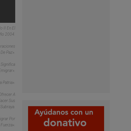
 II En El
Año 2004.
graciones
 De Paz».
Significa
Emigrar».
a Patria».
Ofrecer A
facer Sus
Subraya.
igrar Por
 Fuerza».