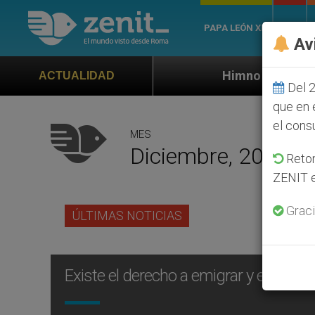
PAPA LEÓN XIV
ROMA
Av
Himno oficial de la Jornada Mundial
ACTUALIDAD
Del 2
que en 
el cons
MES
Diciembre, 2003
Retom
ZENIT e
Graci
ÚLTIMAS NOTICIAS
Existe el derecho a emigrar y el derec