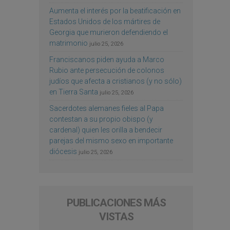
Aumenta el interés por la beatificación en
Estados Unidos de los mártires de
Georgia que murieron defendiendo el
matrimonio
julio 25, 2026
Franciscanos piden ayuda a Marco
Rubio ante persecución de colonos
judíos que afecta a cristianos (y no sólo)
en Tierra Santa
julio 25, 2026
Sacerdotes alemanes fieles al Papa
contestan a su propio obispo (y
cardenal) quien les orilla a bendecir
parejas del mismo sexo en importante
diócesis
julio 25, 2026
PUBLICACIONES MÁS
VISTAS