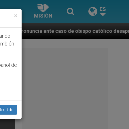
ES
×
MISIÓN
e caso de obispo católico desaparecido por la dictad
hando
ambién
pañol de
tendido