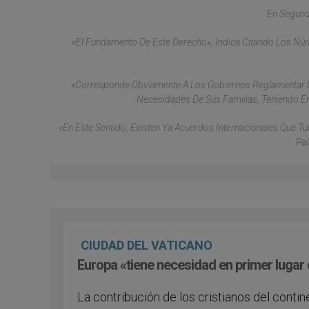
En Segund
«El Fundamento De Este Derecho», Indica Citando Los Núme
«Corresponde Obviamente A Los Gobiernos Reglamentar Lo
Necesidades De Sus Familias, Teniendo En
«En Este Sentido, Existen Ya Acuerdos Internacionales Que Tu
Paí
CIUDAD DEL VATICANO
Europa «tiene necesidad en primer lugar 
La contribución de los cristianos del contin