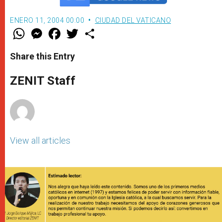
ENERO 11, 2004 00:00
CIUDAD DEL VATICANO
W
M
F
T
S
h
e
a
w
h
a
s
c
i
a
t
s
e
t
r
Share this Entry
s
e
b
t
e
A
n
o
e
p
g
o
r
ZENIT Staff
p
e
k
r
View all articles