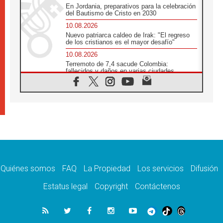
En Jordania, preparativos para la celebración
del Bautismo de Cristo en 2030
10.08.2026
Nuevo patriarca caldeo de Irak: "El regreso
de los cristianos es el mayor desafío"
10.08.2026
Terremoto de 7,4 sacude Colombia:
fallecidos y daños en varias ciudades
10.08.2026
Ébola en RD Congo: Alarma de la UNICEF
por 743 casos confirmados entre niños
10.08.2026
Los obispos de Francia invitan a rezar por el
viaje del Papa
10.08.2026
Indonesia: Un dólar para la construcción de
219 iglesias
Quiénes somos
FAQ
La Propiedad
Los servicios
Difusión
10.08.2026
En Cisjordania, los cristianos se sienten
Estatus legal
Copyright
Contáctenos
solos frente a la violencia de los colonos
09.08.2026
Iglesia en Ceuta convoca a una vigilia de
oración por la paz y la estabilidad