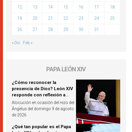
12
13
14
15
16
17
18
19
20
21
22
23
24
25
26
27
28
29
30
31
« Dic
Feb »
PAPA LEÓN XIV
¿Cómo reconocer la
presencia de Dios? León XIV
responde con reflexión a
partir de un pasaje del
Alocución en ocasión del rezo del
Evangelio
Ángelus del domingo 9 de agosto
de 2026
¿Qué tan popular es el Papa