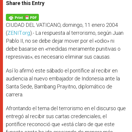
t
s
e
t
r
Share this Entry
s
e
b
t
e
A
n
o
e
p
g
o
r
p
e
k
r
CIUDAD DEL VATICANO, domingo, 11 enero 2004
(
ZENIT.org
).- La respuesta al terrorismo, según Juan
Pablo II, no se debe dejar mover por el «odio» ni
debe basarse en «medidas meramente punitivas o
represivas»; es necesario eliminar sus causas.
Así lo afirmó este sábado el pontífice al recibir en
audiencia al nuevo embajador de Indonesia ante la
Santa Sede, Bambang Prayitno, diplomático de
carrera.
Afrontando el tema del terrorismo en el discurso que
entregó al recibir sus cartas credenciales, el
pontífice reconoció que «está claro de que este