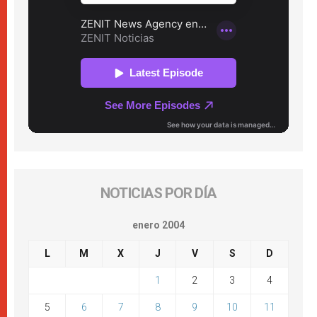
NOTICIAS POR DÍA
enero 2004
L
M
X
J
V
S
D
1
2
3
4
5
6
7
8
9
10
11