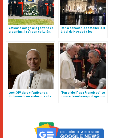
Vaticano acoge a la patrona de
Dan a conocer los detalles del
argentina, la Virgen de Luján,
árbol de Navidad y los
en sus jardines
pesebres del Vaticano para
este 2025
León XIV abre el Vaticano a
“Papel del Papa Francisco” se
Hollywood con audiencia a la
convierte en tema protagónico
que acudirán estos actores y
en nueva etapa de juicio contra
actrices
cardenal Becciu y otras
personas