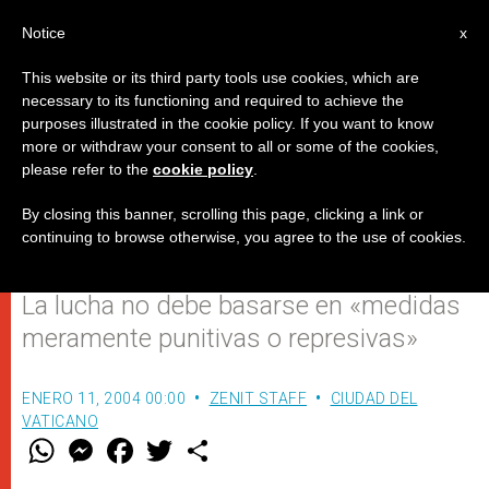
ES
Notice
x
This website or its third party tools use cookies, which are
necessary to its functioning and required to achieve the
purposes illustrated in the cookie policy. If you want to know
Juan Pablo II pide remover las
more or withdraw your consent to all or some of the cookies,
please refer to the
cookie policy
.
causas que provocan el
terrorismo
By closing this banner, scrolling this page, clicking a link or
continuing to browse otherwise, you agree to the use of cookies.
La lucha no debe basarse en «medidas
meramente punitivas o represivas»
ENERO 11, 2004 00:00
ZENIT STAFF
CIUDAD DEL
VATICANO
W
M
F
T
S
h
e
a
w
h
a
s
c
i
a