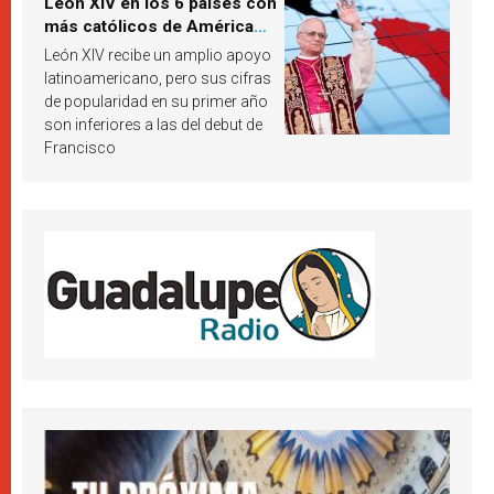
León XIV en los 6 países con
más católicos de América
Latina en 2026? Publican
León XIV recibe un amplio apoyo
resultados de investigación
latinoamericano, pero sus cifras
de popularidad en su primer año
son inferiores a las del debut de
Francisco