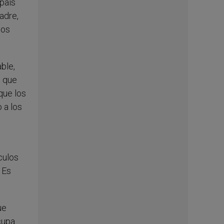
 país
adre,
mos
ble,
s que
que los
 a los
culos
 Es
ue
cupa