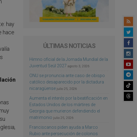
n
te: hay
e hace
ÚLTIMAS NOTICIAS
valía
es
Himno oficial de la Jornada Mundial de la
Juventud Seúl 2027
agosto 3, 2026
ONU se pronuncia ante caso de obispo
elación
católico desaparecido por la dictadura
nicaragüense
julio 25, 2026
Aumenta el interés por la beatificación en
onas
Estados Unidos de los mártires de
 muy
Georgia que murieron defendiendo el
matrimonio
 su
julio 25, 2026
glesia,
Franciscanos piden ayuda a Marco
Rubio ante persecución de colonos