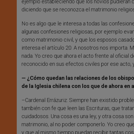
ejemplo estableciendo que los novios pudieran de
diciendo que se reconozca el matrimonio religio
No es algo que le interesa a todas las confesion
algunas confesiones religiosas, por ejemplo eva
como matrimonio civil, y que los esposos casados 
interesa el artículo 20. A nosotros nos importa.
nada. Yo creo que ahora el acto frente al oficial d
reconocido en sus efectos civiles por ese acto, y
— ¿Cómo quedan las relaciones de los obispos
de la Iglesia chilena con los que de ahora en
–Cardenal Errázuriz: Siempre han existido prob
también con fe que leen las Escrituras, que trat
cuidadosos. Una cosa es una ley, y otra cosa so
matrimonio, al no poder componerlo. Yo creo que a
y que al mismo tiempo puedan recibir tantas cosas