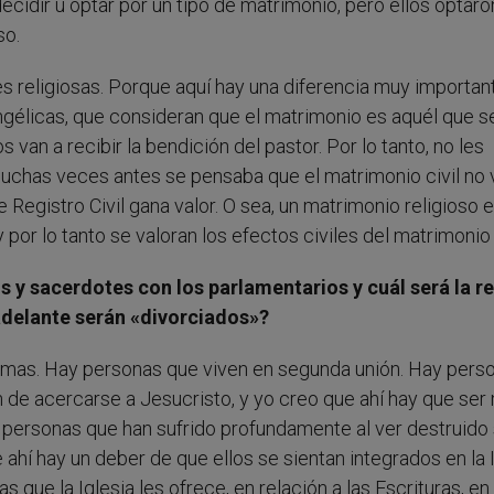
cidir u optar por un tipo de matrimonio, pero ellos optaro
so.
es religiosas. Porque aquí hay una diferencia muy importan
ngélicas, que consideran que el matrimonio es aquél que s
van a recibir la bendición del pastor. Por lo tanto, no les
 Muchas veces antes se pensaba que el matrimonio civil no 
e Registro Civil gana valor. O sea, un matrimonio religioso 
 por lo tanto se valoran los efectos civiles del matrimonio
 y sacerdotes con los parlamentarios y cuál será la r
 adelante serán «divorciados»?
lemas. Hay personas que viven en segunda unión. Hay pers
an de acercarse a Jesucristo, y yo creo que ahí hay que ser
n personas que han sufrido profundamente al ver destruido
hí hay un deber de que ellos se sientan integrados en la I
 que la Iglesia les ofrece, en relación a las Escrituras, en