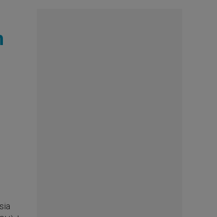
n
sia