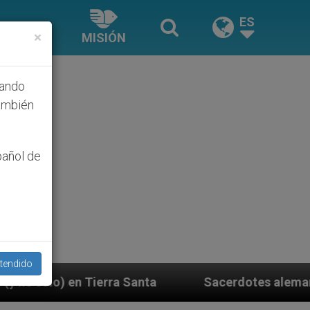
ES
×
MISIÓN
hando
ambién
pañol de
tendido
 Santa
Sacerdotes alemanes fieles al Papa cont