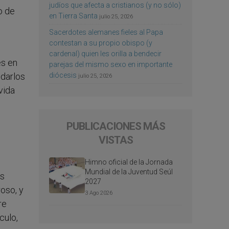
judíos que afecta a cristianos (y no sólo)
o de
en Tierra Santa
julio 25, 2026
Sacerdotes alemanes fieles al Papa
contestan a su propio obispo (y
cardenal) quien les orilla a bendecir
es en
parejas del mismo sexo en importante
diócesis
udarlos
julio 25, 2026
vida
PUBLICACIONES MÁS
VISTAS
Himno oficial de la Jornada
Mundial de la Juventud Seúl
os
2027
oso, y
3 Ago 2026
re
culo,