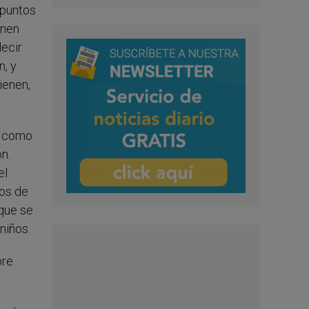
 puntos
enen
decir
n, y
ienen,
o como
n.
el
pos de
que se
niños.
pre