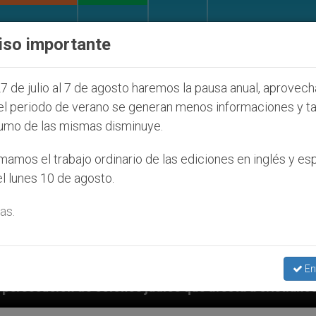
IGLESIA Y MUNDO
DOCUMENTOS
DONATIVOS
iso importante
7 de julio al 7 de agosto haremos la pausa anual, aprovec
el periodo de verano se generan menos informaciones y t
umo de las mismas disminuye.
amos el trabajo ordinario de las ediciones en inglés y es
l lunes 10 de agosto.
as.
En
 judíos que afecta a cristianos (y no sólo) en Tierra