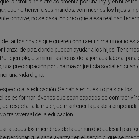
ue la familia no sufre solamente por una ley, y en nuestro
, que no tienen a sus maridos, son muchos los hijos sin p
gente convive, no se casa. Yo creo que a esa realidad tene
de tantos novios que quieren contraer un matrimonio esta
confianza, de paz, donde puedan ayudar a los hijos. Tenemo
Por ejemplo, disminuir las horas de la jornada laboral para 
, una preocupación por una mayor justicia social en cuanto
ener una vida digna.
specto a la educación. Se habla en nuestro país de los
 ellos es formar jóvenes que sean capaces de contraer vín
s, de respetar a la mujer, de mantener la palabra empeñada.
vo transversal de la educación.
dar a todos los miembros de la comunidad eclesial para q
abe perdonar, que sabe avanzar en el servicio, que se preo