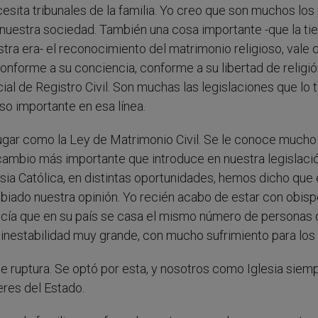
sita tribunales de la familia. Yo creo que son muchos los
nuestra sociedad. También una cosa importante -que la ti
tra era- el reconocimiento del matrimonio religioso, vale 
onforme a su conciencia, conforme a su libertad de religió
ial de Registro Civil. Son muchas las legislaciones que lo t
so importante en esa línea.
 lugar como la Ley de Matrimonio Civil. Se le conoce much
 cambio más importante que introduce en nuestra legislació
sia Católica, en distintas oportunidades, hemos dicho que 
iado nuestra opinión. Yo recién acabo de estar con obis
ecía que en su país se casa el mismo número de personas 
a inestabilidad muy grande, con mucho sufrimiento para los 
e ruptura. Se optó por esta, y nosotros como Iglesia siem
eres del Estado.