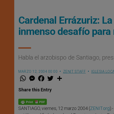
Cardenal Errázuriz: La 
inmenso desafío para 
Habla el arzobispo de Santiago, pre
MARZO 12, 2004 00:00
ZENIT STAFF
IGLESIA LOC
W
M
F
T
S
h
e
a
w
h
a
s
c
i
a
t
s
e
t
r
Share this Entry
s
e
b
t
e
A
n
o
e
p
g
o
r
p
e
k
SANTIAGO, viernes, 12 marzo 2004 (
ZENIT.org
).
r