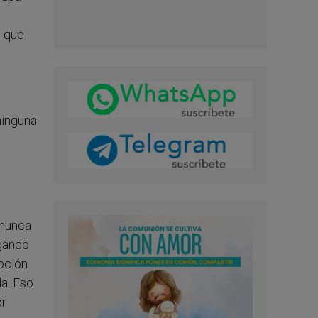
l que
ninguna
 nunca
egando
pción
da. Eso
or