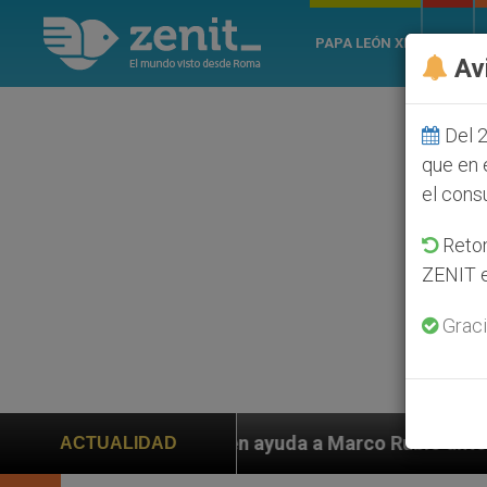
PAPA LEÓN XIV
ROMA
Av
Del 2
que en 
el cons
Retom
ZENIT e
Graci
piden ayuda a Marco Rubio ante persecución de colonos
ACTUALIDAD