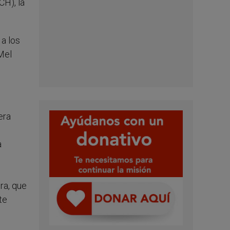
CH), la
a los
 Mel
era
a
ra, que
te