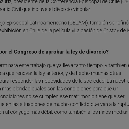
ázuriz, presidente de la Conferencia Episcopal de Chile (CE
io Civil que incluye el divorcio vincular.
ejo Episcopal Latinoamericano (CELAM), también se refirió 
xhibición en Chile de la película «La pasión de Cristo» de
or el Congreso de aprobar la ley de divorcio?
erminara este trabajo que ya lleva tanto tiempo, y también 
ía que renovar la ley anterior, y de hecho muchas otras
para responder las necesidades de la sociedad. La nuestr
 más claridad cuáles son las condiciones para que un
 condiciones no se cumplen ese matrimonio tiene que ser
ue en las situaciones de mucho conflicto que van a la ruptu
ién al cónyuge más débil, como también a los niños median