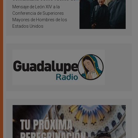
inspiración y santificación
Mensaje de León XIV a la
Conferencia de Superiores
Mayores de Hombres de los
Estados Unidos