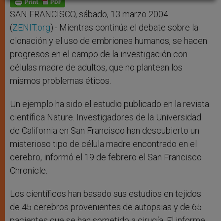
p
e
k
r
SAN FRANCISCO, sábado, 13 marzo 2004
(
ZENIT.org
).- Mientras continúa el debate sobre la
clonación y el uso de embriones humanos, se hacen
progresos en el campo de la investigación con
células madre de adultos, que no plantean los
mismos problemas éticos.
Un ejemplo ha sido el estudio publicado en la revista
científica Nature. Investigadores de la Universidad
de California en San Francisco han descubierto un
misterioso tipo de célula madre encontrado en el
cerebro, informó el 19 de febrero el San Francisco
Chronicle.
Los científicos han basado sus estudios en tejidos
de 45 cerebros provenientes de autopsias y de 65
pacientes que se han sometido a cirugía. El informe