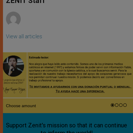
ZENIT Staff
p
e
k
r
View all articles