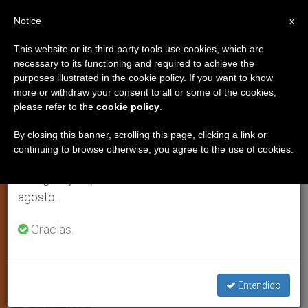
ES
Notice
×
x
Aviso importante
This website or its third party tools use cookies, which are
necessary to its functioning and required to achieve the
Del 27 de julio al 7 de agosto haremos la pausa
purposes illustrated in the cookie policy. If you want to know
Alternativas éticas a la
anual, aprovechando que en el periodo de verano
more or withdraw your consent to all or some of the cookies,
please refer to the
cookie policy
.
se generan menos informaciones y también el
eliminación del embrión
consumo de las mismas disminuye.
By closing this banner, scrolling this page, clicking a link or
continuing to browse otherwise, you agree to the use of cookies.
Retomamos el trabajo ordinario de las ediciones
Prometedoras salidas con las células
en inglés y español de ZENIT el lunes 10 de
madre de adultos, y otras fuentes
agosto.
MARZO 13, 2004 00:00
ZENIT STAFF
JUSTICIA Y PAZ
Gracias.
W
M
F
T
S
h
e
a
w
h
a
s
c
i
a
t
s
e
t
r
Share this Entry
s
e
b
t
e
Entendido
A
n
o
e
p
g
o
r