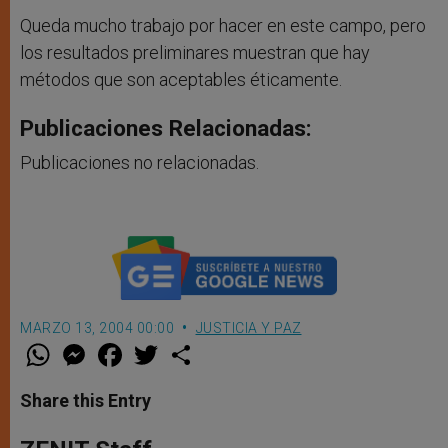
Queda mucho trabajo por hacer en este campo, pero
los resultados preliminares muestran que hay
métodos que son aceptables éticamente.
Publicaciones Relacionadas:
Publicaciones no relacionadas.
MARZO 13, 2004 00:00
JUSTICIA Y PAZ
W
M
F
T
S
h
e
a
w
h
a
s
c
i
a
t
s
e
t
r
Share this Entry
s
e
b
t
e
A
n
o
e
p
g
o
r