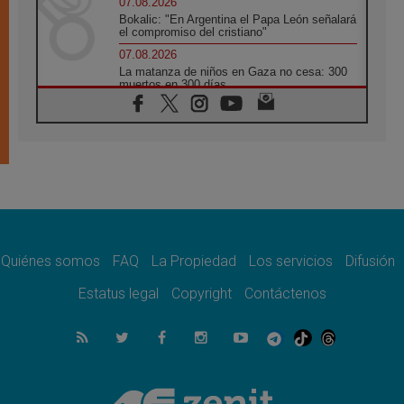
07.08.2026
Bokalic: "En Argentina el Papa León señalará
el compromiso del cristiano"
07.08.2026
La matanza de niños en Gaza no cesa: 300
muertos en 300 días
07.08.2026
Tagle: La guerra desfigura el mundo, solo la
revelación de Dios lo transfigura
07.08.2026
Presentada la Trienal de Arte de las
Universidades Católicas: «Exercises in
Empathy»
07.08.2026
Fortunatus Nwachukwu: la comunicación
como misión al servicio del Evangelio
Quiénes somos
FAQ
La Propiedad
Los servicios
Difusión
07.08.2026
Estatus legal
Copyright
Contáctenos
SIGNIS 2026, dar voz a las religiosas en el
espacio público
07.08.2026
Lanzan un proyecto de empoderamiento
digital para mujeres líderes en África
07.08.2026
Programa oficial del Viaje Apostólico del