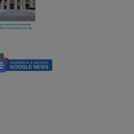
ano contesta encuesta
fiere insatisfacción de
os empleados: no hay
ntento generalizado