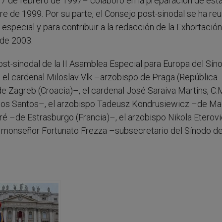
 7 de febrero de 1997– colaboró en la preparación de est
e de 1999. Por su parte, el Consejo post-sinodal se ha re
especial y para contribuir a la redacción de la Exhortación
 de 2003.
ost-sinodal de la II Asamblea Especial para Europa del Sín
on el cardenal Miloslav Vlk –arzobispo de Praga (República
 Zagreb (Croacia)–, el cardenal José Saraiva Martins, C.M
 los Santos–, el arzobispo Tadeusz Kondrusiewicz –de M
é –de Estrasburgo (Francia)–, el arzobispo Nikola Eterov
y monseñor Fortunato Frezza –subsecretario del Sínodo de