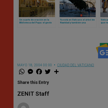
Un cuarto de oración en la
Ya está en Vaticano el árbol de
Vatic
Biblioteca del Papa: el gesto
Navidad y también una
que re
del Vaticano hacia los
pregunta con respuesta: ¿es
algun
musulmanes desata polémica
correcto talar un árbol así?
desco
MAYO 18, 2004 00:00
CIUDAD DEL VATICANO
W
M
F
T
S
h
e
a
w
h
a
s
c
i
a
t
s
e
t
r
Share this Entry
s
e
b
t
e
A
n
o
e
p
g
o
r
ZENIT Staff
p
e
k
r