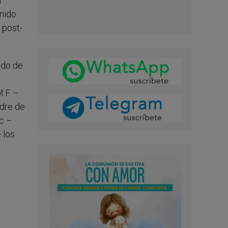
a
unido
 post-
odo de
.F. –
adre de
ic –
 los