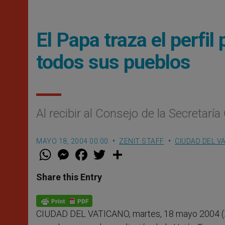
El Papa traza el perfi
todos sus pueblos
Al recibir al Consejo de la Secretar
MAYO 18, 2004 00:00
ZENIT STAFF
CIUDAD DEL V
W
M
F
T
S
h
e
a
w
h
a
s
c
i
a
t
s
e
t
r
Share this Entry
s
e
b
t
e
A
n
o
e
p
g
o
r
p
e
k
CIUDAD DEL VATICANO, martes, 18 mayo 2004 (
r