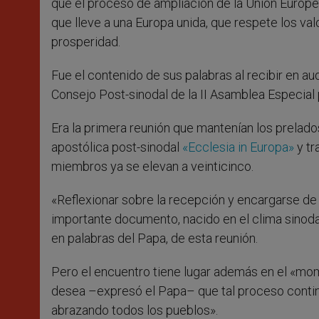
que el proceso de ampliación de la Unión Europea
que lleve a una Europa unida, que respete los va
prosperidad.
Fue el contenido de sus palabras al recibir en au
Consejo Post-sinodal de la II Asamblea Especial
Era la primera reunión que mantenían los prelad
apostólica post-sinodal
«Ecclesia in Europa»
y tr
miembros ya se elevan a veinticinco.
«Reflexionar sobre la recepción y encargarse de
importante documento, nacido en el clima sinodal 
en palabras del Papa, de esta reunión.
Pero el encuentro tiene lugar además en el «mome
desea –expresó el Papa– que tal proceso continú
abrazando todos los pueblos».