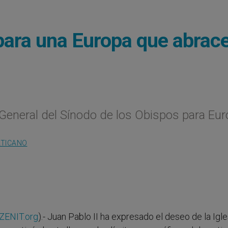
l para una Europa que abrac
ía General del Sínodo de los Obispos para Eu
ATICANO
ZENIT.org
).- Juan Pablo II ha expresado el deseo de la Igl