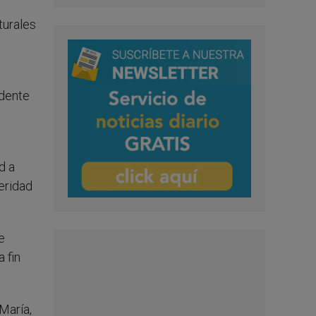
turales
ndente
d a
eridad
e
 fin
María,