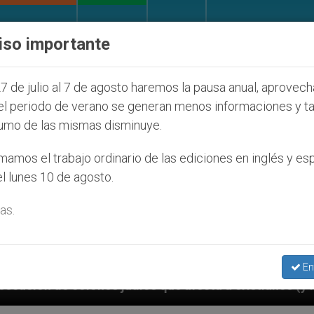
IGLESIA Y MUNDO
DOCUMENTOS
DONATIVOS
iso importante
7 de julio al 7 de agosto haremos la pausa anual, aprovec
el periodo de verano se generan menos informaciones y t
umo de las mismas disminuye.
amos el trabajo ordinario de las ediciones en inglés y es
l lunes 10 de agosto.
as.
En
s que afecta a cristianos (y no sólo) en Tierra Santa