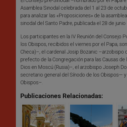
El Consejo pre-Sinodal –nombrado por el Papa e
Asamblea Sinodal celebrada del 1 al 23 de octubr
para analizar las «Proposiciones» de la asamblea 
sinodal del Santo Padre, publicada el 28 de junio
Los participantes en la IV Reunión del Consejo P
los Obispos, recibidos el viernes por el Papa, s
Checa)–, el cardenal Josip Bozanic –arzobispo de
prefecto de la Congregación para las Causas de
Dios en Moscú (Rusia)–, el arzobispo Joseph Dor
secretario general del Sínodo de los Obispos— 
Obispos–.
Publicaciones Relacionadas: