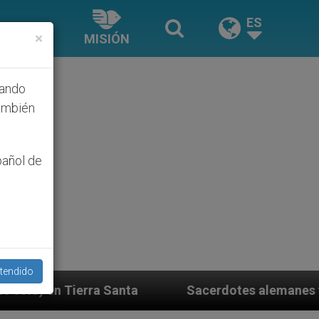
ES
×
MISIÓN
hando
ambién
pañol de
tendido
Sacerdotes alemanes fieles al Papa contestan 