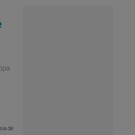
e
ropa
esia de