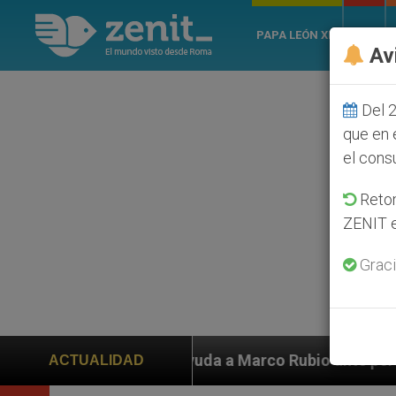
PAPA LEÓN XIV
ROMA
Av
Del 2
que en 
el cons
Retom
ZENIT e
Graci
ayuda a Marco Rubio ante persecución de colonos judío
ACTUALIDAD