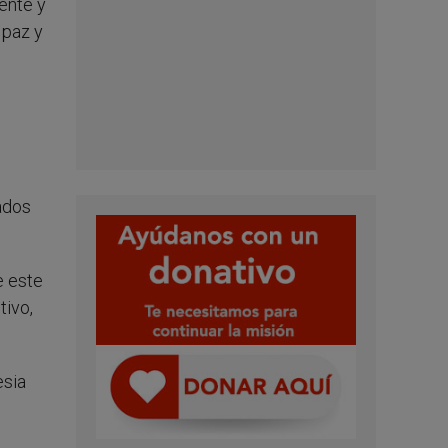
ente y
 paz y
ados
e este
tivo,
esia