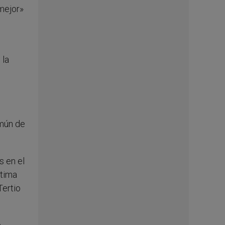
mejor»
 la
omún de
s en el
ltima
Tertio