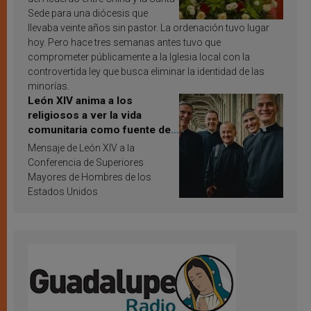
Sede para una diócesis que
llevaba veinte años sin pastor. La ordenación tuvo lugar
hoy. Pero hace tres semanas antes tuvo que
comprometer públicamente a la Iglesia local con la
controvertida ley que busca eliminar la identidad de las
minorías.
León XIV anima a los
religiosos a ver la vida
comunitaria como fuente de
inspiración y santificación
Mensaje de León XIV a la
Conferencia de Superiores
Mayores de Hombres de los
Estados Unidos