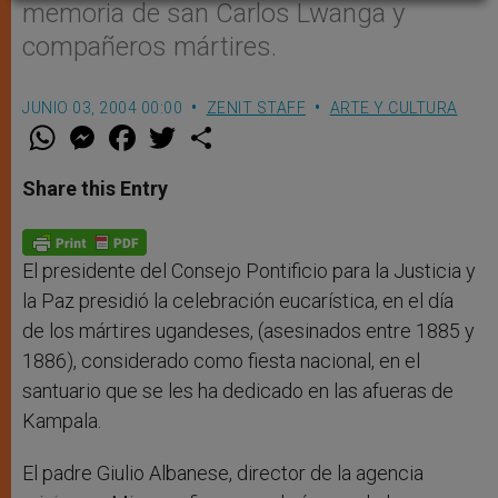
memoria de san Carlos Lwanga y
compañeros mártires.
JUNIO 03, 2004 00:00
ZENIT STAFF
ARTE Y CULTURA
W
M
F
T
S
h
e
a
w
h
a
s
c
i
a
t
s
e
t
r
Share this Entry
s
e
b
t
e
A
n
o
e
p
g
o
r
p
e
k
r
El presidente del Consejo Pontificio para la Justicia y
la Paz presidió la celebración eucarística, en el día
de los mártires ugandeses, (asesinados entre 1885 y
1886), considerado como fiesta nacional, en el
santuario que se les ha dedicado en las afueras de
Kampala.
El padre Giulio Albanese, director de la agencia