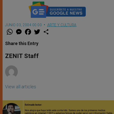
JUNIO 03, 2004 00:00
ARTE Y CULTURA
W
M
F
T
S
h
e
a
w
h
a
s
c
i
a
t
s
e
t
r
Share this Entry
s
e
b
t
e
A
n
o
e
p
g
o
r
ZENIT Staff
p
e
k
r
View all articles