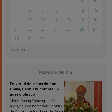
1
2
3
4
5
6
7
8
9
10
11
12
13
14
15
16
17
18
19
20
21
22
23
24
25
26
27
28
29
30
« May
Jul »
PAPA LEÓN XIV
En virtud del acuerdo con
China, León XIV nombra un
nuevo obispo
Mons. Chang Yanfeng, de 42
años, ha sido nombrado en virtud
del Acuerdo entre China y la Santa