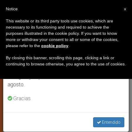
ES
Notice
×
x
Aviso importante
This website or its third party tools use cookies, which are
necessary to its functioning and required to achieve the
Del 27 de julio al 7 de agosto haremos la pausa
purposes illustrated in the cookie policy. If you want to know
Casi un millón de personas en la
anual, aprovechando que en el periodo de verano
more or withdraw your consent to all or some of the cookies,
please refer to the
cookie policy
.
se generan menos informaciones y también el
misa celebrada por el enviado
consumo de las mismas disminuye.
papal a Uganda
By closing this banner, scrolling this page, clicking a link or
continuing to browse otherwise, you agree to the use of cookies.
Retomamos el trabajo ordinario de las ediciones
en inglés y español de ZENIT el lunes 10 de
KAMPALA, jueves, 3 junio 2004
agosto.
(
ZENIT.org
).- Casi un millón de
Gracias.
ugandeses participaron este jueves en
Namugongo, en el norte del país, en la
misa celebrada por el enviado papal, el
Entendido
cardenal Renato R. Martino, en