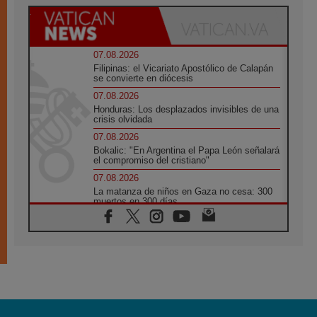
07.08.2026
Filipinas: el Vicariato Apostólico de Calapán
se convierte en diócesis
07.08.2026
Honduras: Los desplazados invisibles de una
crisis olvidada
07.08.2026
Bokalic: "En Argentina el Papa León señalará
el compromiso del cristiano"
07.08.2026
La matanza de niños en Gaza no cesa: 300
muertos en 300 días
07.08.2026
Tagle: La guerra desfigura el mundo, solo la
revelación de Dios lo transfigura
07.08.2026
Presentada la Trienal de Arte de las
Universidades Católicas: «Exercises in
Empathy»
07.08.2026