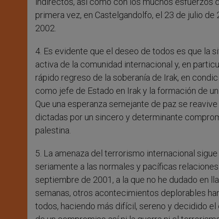
indirectos, así como con los muchos esfuerzos d
primera vez, en Castelgandolfo, el 23 de julio d
2002.
4. Es evidente que el deseo de todos es que la si
activa de la comunidad internacional y, en partic
rápido regreso de la soberanía de Irak, en condi
como jefe de Estado en Irak y la formación de un 
Que una esperanza semejante de paz se reavive t
dictadas por un sincero y determinante compromis
palestina.
5. La amenaza del terrorismo internacional sigu
seriamente a las normales y pacíficas relaciones
septiembre de 2001, a la que no he dudado en llam
semanas, otros acontecimientos deplorables han 
todos, haciendo más difícil, sereno y decidido 