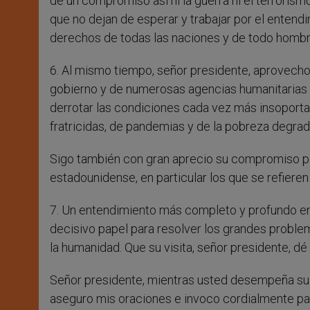
de un compromiso así ni la guerra ni el terrorism
que no dejan de esperar y trabajar por el entendi
derechos de todas las naciones y de todo hombr
6. Al mismo tiempo, señor presidente, aprovech
gobierno y de numerosas agencias humanitarias de 
derrotar las condiciones cada vez más insoportab
fratricidas, de pandemias y de la pobreza degra
Sigo también con gran aprecio su compromiso po
estadounidense, en particular los que se refieren a
7. Un entendimiento más completo y profundo e
decisivo papel para resolver los grandes probl
la humanidad. Que su visita, señor presidente, 
Señor presidente, mientras usted desempeña su no
aseguro mis oraciones e invoco cordialmente para 