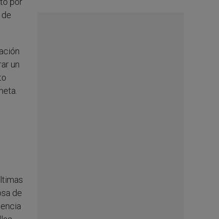
tó por
 de
pación
rar un
to
meta.
últimas
osa de
sencia