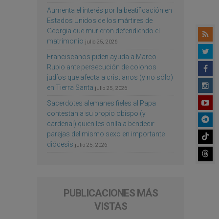
Aumenta el interés por la beatificación en
Estados Unidos de los mártires de
Georgia que murieron defendiendo el
matrimonio
julio 25, 2026
Franciscanos piden ayuda a Marco
Rubio ante persecución de colonos
judíos que afecta a cristianos (y no sólo)
en Tierra Santa
julio 25, 2026
Sacerdotes alemanes fieles al Papa
contestan a su propio obispo (y
cardenal) quien les orilla a bendecir
parejas del mismo sexo en importante
diócesis
julio 25, 2026
PUBLICACIONES MÁS
VISTAS