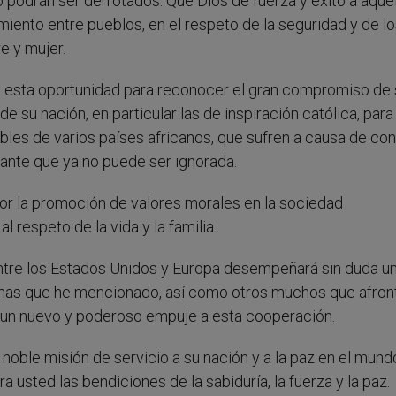
o podrán ser derrotados. Que Dios dé fuerza y éxito a aque
miento entre pueblos, en el respeto de la seguridad y de l
e y mujer.
o esta oportunidad para reconocer el gran compromiso de 
su nación, en particular las de inspiración católica, para
les de varios países africanos, que sufren a causa de con
dante que ya no puede ser ignorada.
r la promoción de valores morales en la sociedad
l respeto de la vida y la familia.
ntre los Estados Unidos y Europa desempeñará sin duda u
emas que he mencionado, así como otros muchos que afron
dé un nuevo y poderoso empuje a esta cooperación.
ble misión de servicio a su nación y a la paz en el mundo
usted las bendiciones de la sabiduría, la fuerza y la paz.