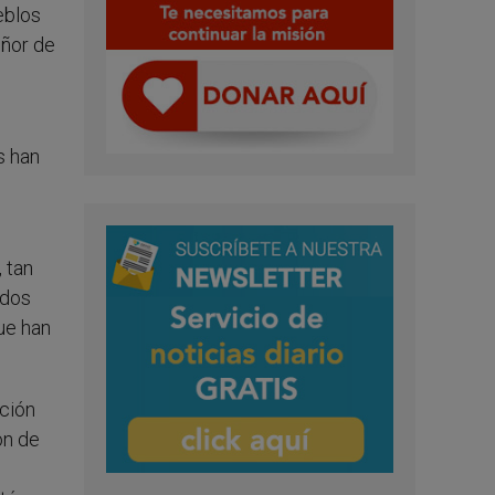
eblos
eñor de
s han
 tan
ados
ue han
ación
ón de