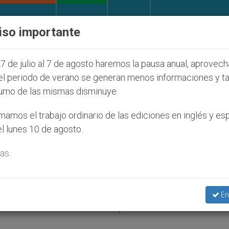
IGLESIA Y MUNDO
DOCUMENTOS
DONATIVOS
iso importante
udíos que afecta a cristianos (y no sólo) en Tierra S
7 de julio al 7 de agosto haremos la pausa anual, aprovec
el periodo de verano se generan menos informaciones y t
umo de las mismas disminuye.
 II al presidente George W
amos el trabajo ordinario de las ediciones en inglés y es
l lunes 10 de agosto.
as.
unio 2004 (
ZENIT.org
).- Publicamos el disc
En
s al encontrarse con el presidente de los