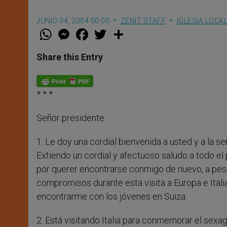
JUNIO 04, 2004 00:00
ZENIT STAFF
IGLESIA LOCA
W
M
F
T
S
h
e
a
w
h
a
s
c
i
a
t
s
e
t
r
Share this Entry
s
e
b
t
e
A
n
o
e
p
g
o
r
p
e
k
* * *
r
Señor presidente
1. Le doy una cordial bienvenida a usted y a la s
Extiendo un cordial y afectuoso saludo a todo el
por querer encontrarse conmigo de nuevo, a pesa
compromisos durante esta visita a Europa e Ital
encontrarme con los jóvenes en Suiza.
2. Está visitando Italia para conmemorar el sexa