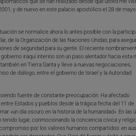
iplomáticos que se han realizado desde que usted me visi
e 2001, y de nuevo en este palacio apostólico el 28 de mayo
tuación se normalice ahora lo antes posible con la partici
ular, de la Organización de las Naciones Unidas, para asegu
ciones de seguridad para su gente. El reciente nombramien
gobierno iraquí interino son un paso alentador hacia esta 
ambién en Tierra Santa y lleve a nuevas negociaciones,
o de diálogo, entre el gobierno de Israel y la Autoridad
e siendo fuente de constante preocupación. Ha afectado
 entre Estados y pueblos desde la trágica fecha del 11 de
ar «un día oscuro en la historia de la humanidad». En las 
tenido lugar, conmocionando la conciencia cívica y religi
el compromiso por los valores humanos compartidos: en au