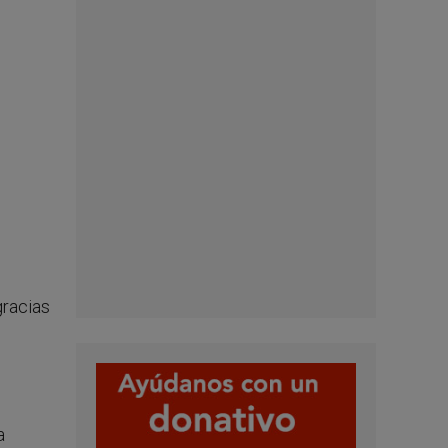
gracias
a