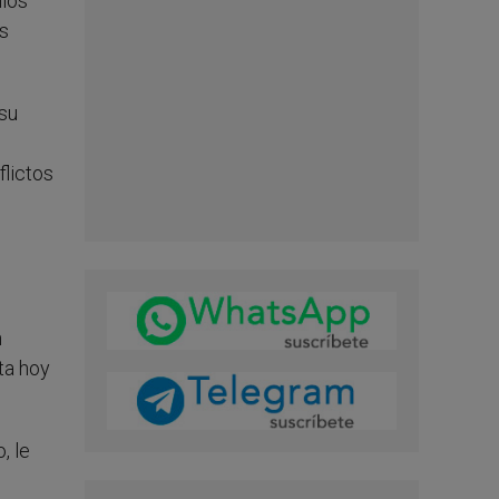
llos
os
su
flictos
n
ta hoy
, le