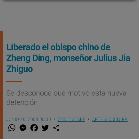
Liberado el obispo chino de
Zheng Ding, monseñor Julius Jia
Zhiguo
Se desconoce qué motivó esta nueva
detención
JUNIO 20, 2004 00:00
ZENIT STAFF
ARTE Y CULTURA
W
M
F
T
S
h
e
a
w
h
a
s
c
i
a