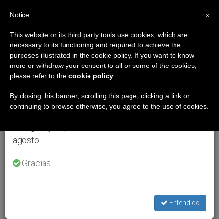
ES
Notice
×
x
Aviso importante
This website or its third party tools use cookies, which are
necessary to its functioning and required to achieve the
Del 27 de julio al 7 de agosto haremos la pausa
purposes illustrated in the cookie policy. If you want to know
anual, aprovechando que en el periodo de verano
more or withdraw your consent to all or some of the cookies,
please refer to the
cookie policy
.
se generan menos informaciones y también el
consumo de las mismas disminuye.
By closing this banner, scrolling this page, clicking a link or
continuing to browse otherwise, you agree to the use of cookies.
Retomamos el trabajo ordinario de las ediciones
en inglés y español de ZENIT el lunes 10 de
agosto.
Gracias.
Entendido