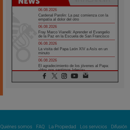
06.08.2026
Cardenal Parolin: La paz comienza con la
empatía al dolor del otro
06.08.2026
Fray Marco Vianelli: Aprender el Evangelio
de la Paz en la Escuela de San Francisco
06.08.2026
La visita del Papa León XIV a Asís en un
minuto
06.08.2026
El agradecimiento de los jóvenes al Papa:
«Hoy nos sentimos Iglesia»
06.08.2026
Líbano: Reanudan los coloquios en Roma en
medio de tensiones y ataques en el sur del
país
06.08.2026
Hiroshima y Nagasaki, 81 años después.
Comienzan "Diez Días Oración por la Paz"
06.08.2026
Pizzaballa en Asís: los cristianos quieren
paz
Quiénes somos
FAQ
La Propiedad
Los servicios
Difusión