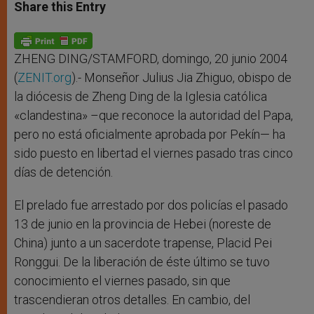
t
s
e
t
r
Share this Entry
s
e
b
t
e
A
n
o
e
p
g
o
r
p
e
k
r
ZHENG DING/STAMFORD, domingo, 20 junio 2004
(
ZENIT.org
).- Monseñor Julius Jia Zhiguo, obispo de
la diócesis de Zheng Ding de la Iglesia católica
«clandestina» –que reconoce la autoridad del Papa,
pero no está oficialmente aprobada por Pekín— ha
sido puesto en libertad el viernes pasado tras cinco
días de detención.
El prelado fue arrestado por dos policías el pasado
13 de junio en la provincia de Hebei (noreste de
China) junto a un sacerdote trapense, Placid Pei
Ronggui. De la liberación de éste último se tuvo
conocimiento el viernes pasado, sin que
trascendieran otros detalles. En cambio, del