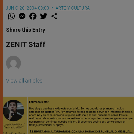
JUNIO 20, 2004 00:00
ARTE Y CULTURA
W
M
F
T
S
h
e
a
w
h
a
s
c
i
a
t
s
e
t
r
Share this Entry
s
e
b
t
e
A
n
o
e
p
g
o
r
ZENIT Staff
p
e
k
r
View all articles