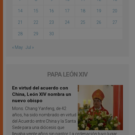
14
15
16
17
18
19
20
21
22
23
24
25
26
27
28
29
30
« May
Jul »
PAPA LEÓN XIV
En virtud del acuerdo con
China, León XIV nombra un
nuevo obispo
Mons. Chang Yanfeng, de 42
años, ha sido nombrado en virtud
del Acuerdo entre China y la Santa
Sede para una diócesis que
llevaba veinte años sin pastor. La ordenación tuvo lugar