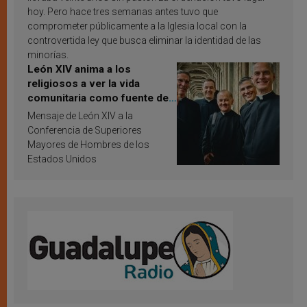
hoy. Pero hace tres semanas antes tuvo que
comprometer públicamente a la Iglesia local con la
controvertida ley que busca eliminar la identidad de las
minorías.
León XIV anima a los
religiosos a ver la vida
comunitaria como fuente de
inspiración y santificación
Mensaje de León XIV a la
Conferencia de Superiores
Mayores de Hombres de los
Estados Unidos