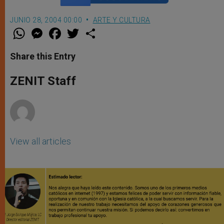
JUNIO 28, 2004 00:00
ARTE Y CULTURA
W
M
F
T
S
h
e
a
w
h
a
s
c
i
a
t
s
e
t
r
Share this Entry
s
e
b
t
e
A
n
o
e
p
g
o
r
ZENIT Staff
p
e
k
r
View all articles