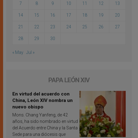
7
8
9
10
11
12
13
14
15
16
17
18
19
20
21
22
23
24
25
26
27
28
29
30
« May
Jul »
PAPA LEÓN XIV
En virtud del acuerdo con
China, León XIV nombra un
nuevo obispo
Mons. Chang Yanfeng, de 42
años, ha sido nombrado en virtud
del Acuerdo entre China y la Santa
Sede para una diócesis que