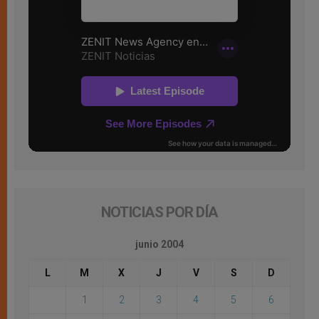
NOTICIAS POR DÍA
junio 2004
L
M
X
J
V
S
D
1
2
3
4
5
6