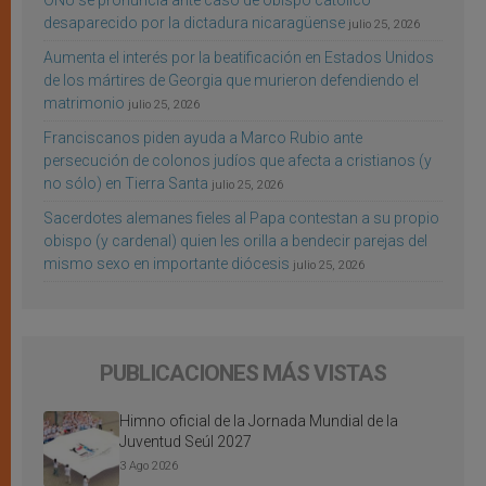
ONU se pronuncia ante caso de obispo católico
desaparecido por la dictadura nicaragüense
julio 25, 2026
Aumenta el interés por la beatificación en Estados Unidos
de los mártires de Georgia que murieron defendiendo el
matrimonio
julio 25, 2026
Franciscanos piden ayuda a Marco Rubio ante
persecución de colonos judíos que afecta a cristianos (y
no sólo) en Tierra Santa
julio 25, 2026
Sacerdotes alemanes fieles al Papa contestan a su propio
obispo (y cardenal) quien les orilla a bendecir parejas del
mismo sexo en importante diócesis
julio 25, 2026
PUBLICACIONES MÁS VISTAS
Himno oficial de la Jornada Mundial de la
Juventud Seúl 2027
3 Ago 2026