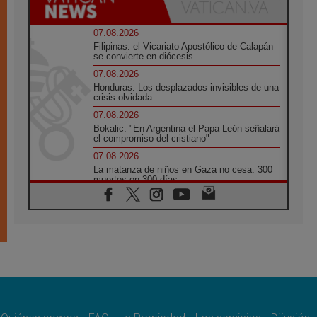
07.08.2026
Filipinas: el Vicariato Apostólico de Calapán
se convierte en diócesis
07.08.2026
Honduras: Los desplazados invisibles de una
crisis olvidada
07.08.2026
Bokalic: "En Argentina el Papa León señalará
el compromiso del cristiano"
07.08.2026
La matanza de niños en Gaza no cesa: 300
muertos en 300 días
07.08.2026
Tagle: La guerra desfigura el mundo, solo la
revelación de Dios lo transfigura
07.08.2026
Presentada la Trienal de Arte de las
Universidades Católicas: «Exercises in
Empathy»
07.08.2026
Fortunatus Nwachukwu: la comunicación
como misión al servicio del Evangelio