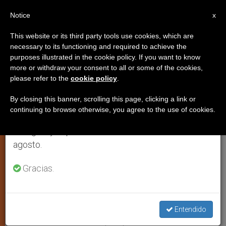
ES
Notice
×
x
Aviso importante
This website or its third party tools use cookies, which are
necessary to its functioning and required to achieve the
Del 27 de julio al 7 de agosto haremos la pausa
purposes illustrated in the cookie policy. If you want to know
Cuba: La injerencia y la virtud
anual, aprovechando que en el periodo de verano
more or withdraw your consent to all or some of the cookies,
please refer to the
cookie policy
.
se generan menos informaciones y también el
consumo de las mismas disminuye.
By closing this banner, scrolling this page, clicking a link or
Por Orlando Márquez
continuing to browse otherwise, you agree to the use of cookies.
Retomamos el trabajo ordinario de las ediciones
en inglés y español de ZENIT el lunes 10 de
JUNIO 28, 2004 00:00
ZENIT STAFF
ARTE Y CULTURA
W
M
F
T
S
agosto.
h
e
a
w
h
a
s
c
i
a
t
s
e
t
r
Gracias.
Share this Entry
s
e
b
t
e
A
n
o
e
p
g
o
r
p
e
k
r
LA HABANA, lunes, 28 junio 2004 (
ZENIT.org
).-
Entendido
Publicamos el editorial que aparece en la última