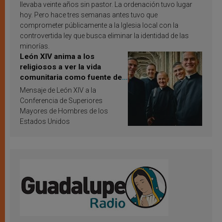
llevaba veinte años sin pastor. La ordenación tuvo lugar
hoy. Pero hace tres semanas antes tuvo que
comprometer públicamente a la Iglesia local con la
controvertida ley que busca eliminar la identidad de las
minorías.
León XIV anima a los
religiosos a ver la vida
comunitaria como fuente de
inspiración y santificación
Mensaje de León XIV a la
Conferencia de Superiores
Mayores de Hombres de los
Estados Unidos