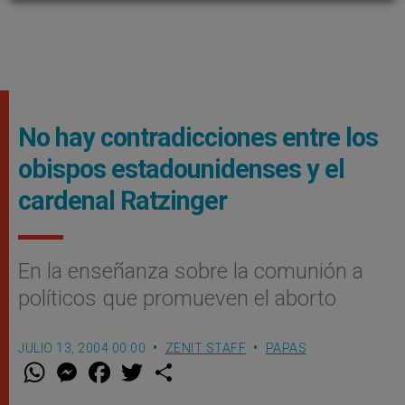
No hay contradicciones entre los
obispos estadounidenses y el
cardenal Ratzinger
En la enseñanza sobre la comunión a
políticos que promueven el aborto
JULIO 13, 2004 00:00
ZENIT STAFF
PAPAS
W
M
F
T
S
h
e
a
w
h
a
s
c
i
a