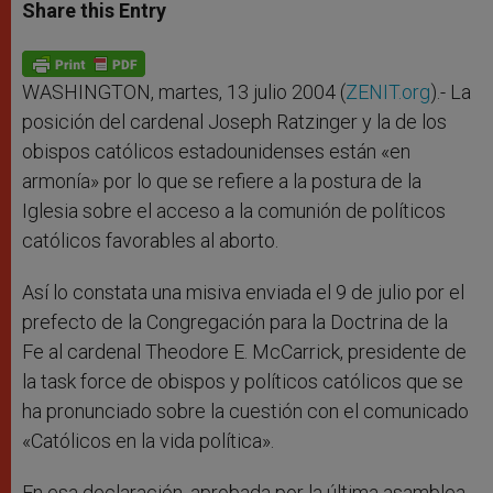
t
s
e
t
r
Share this Entry
s
e
b
t
e
A
n
o
e
p
g
o
r
p
e
k
r
WASHINGTON, martes, 13 julio 2004 (
ZENIT.org
).- La
posición del cardenal Joseph Ratzinger y la de los
obispos católicos estadounidenses están «en
armonía» por lo que se refiere a la postura de la
Iglesia sobre el acceso a la comunión de políticos
católicos favorables al aborto.
Así lo constata una misiva enviada el 9 de julio por el
prefecto de la Congregación para la Doctrina de la
Fe al cardenal Theodore E. McCarrick, presidente de
la task force de obispos y políticos católicos que se
ha pronunciado sobre la cuestión con el comunicado
«Católicos en la vida política».
En esa declaración, aprobada por la última asamblea