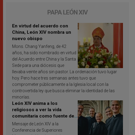
PAPA LEÓN XIV
En virtud del acuerdo con
China, León XIV nombra un
nuevo obispo
Mons. Chang Yanfeng, de 42
años, ha sido nombrado en virtud
del Acuerdo entre China y la Santa
Sede para una diócesis que
llevaba veinte años sin pastor. La ordenación tuvo lugar
hoy. Pero hace tres semanas antes tuvo que
comprometer públicamente a la Iglesia local con la
controvertida ley que busca eliminar la identidad de las
minorías.
León XIV anima a los
religiosos a ver la vida
comunitaria como fuente de
inspiración y santificación
Mensaje de León XIV a la
Conferencia de Superiores