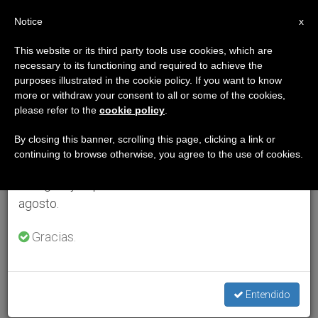
ES
Notice
×
x
Aviso importante
This website or its third party tools use cookies, which are
necessary to its functioning and required to achieve the
Del 27 de julio al 7 de agosto haremos la pausa
purposes illustrated in the cookie policy. If you want to know
anual, aprovechando que en el periodo de verano
more or withdraw your consent to all or some of the cookies,
please refer to the
cookie policy
.
se generan menos informaciones y también el
consumo de las mismas disminuye.
By closing this banner, scrolling this page, clicking a link or
continuing to browse otherwise, you agree to the use of cookies.
Retomamos el trabajo ordinario de las ediciones
en inglés y español de ZENIT el lunes 10 de
agosto.
Gracias.
Entendido