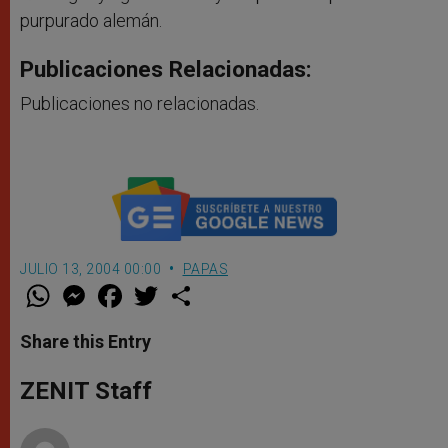
purpurado alemán.
Publicaciones Relacionadas:
Publicaciones no relacionadas.
JULIO 13, 2004 00:00
PAPAS
W
M
F
T
S
h
e
a
w
h
a
s
c
i
a
t
s
e
t
r
Share this Entry
s
e
b
t
e
A
n
o
e
p
g
o
r
ZENIT Staff
p
e
k
r