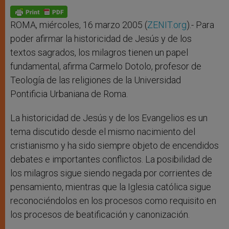
A
n
o
e
p
g
o
r
p
e
k
r
ROMA, miércoles, 16 marzo 2005 (
ZENIT.org
).- Para
poder afirmar la historicidad de Jesús y de los
textos sagrados, los milagros tienen un papel
fundamental, afirma Carmelo Dotolo, profesor de
Teología de las religiones de la Universidad
Pontificia Urbaniana de Roma.
La historicidad de Jesús y de los Evangelios es un
tema discutido desde el mismo nacimiento del
cristianismo y ha sido siempre objeto de encendidos
debates e importantes conflictos. La posibilidad de
los milagros sigue siendo negada por corrientes de
pensamiento, mientras que la Iglesia católica sigue
reconociéndolos en los procesos como requisito en
los procesos de beatificación y canonización.