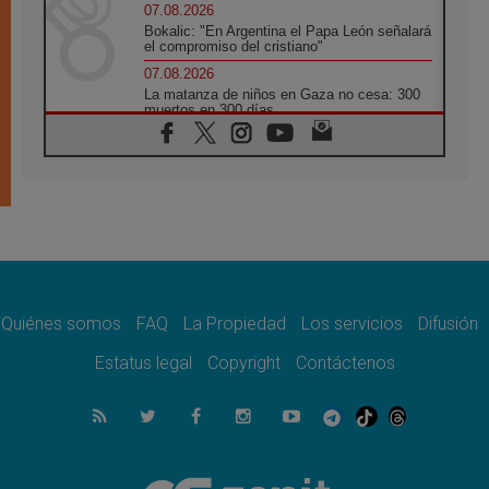
07.08.2026
Bokalic: "En Argentina el Papa León señalará
el compromiso del cristiano"
07.08.2026
La matanza de niños en Gaza no cesa: 300
muertos en 300 días
07.08.2026
Tagle: La guerra desfigura el mundo, solo la
revelación de Dios lo transfigura
07.08.2026
Presentada la Trienal de Arte de las
Universidades Católicas: «Exercises in
Empathy»
07.08.2026
Fortunatus Nwachukwu: la comunicación
como misión al servicio del Evangelio
Quiénes somos
FAQ
La Propiedad
Los servicios
Difusión
07.08.2026
Estatus legal
Copyright
Contáctenos
SIGNIS 2026, dar voz a las religiosas en el
espacio público
07.08.2026
Lanzan un proyecto de empoderamiento
digital para mujeres líderes en África
07.08.2026