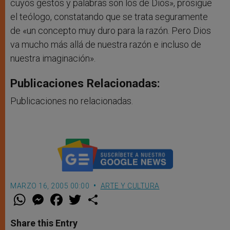
cuyos gestos y palabras son los de Dios», prosigue
el teólogo, constatando que se trata seguramente
de «un concepto muy duro para la razón. Pero Dios
va mucho más allá de nuestra razón e incluso de
nuestra imaginación».
Publicaciones Relacionadas:
Publicaciones no relacionadas.
MARZO 16, 2005 00:00
ARTE Y CULTURA
W
M
F
T
S
h
e
a
w
h
a
s
c
i
a
t
s
e
t
r
Share this Entry
s
e
b
t
e