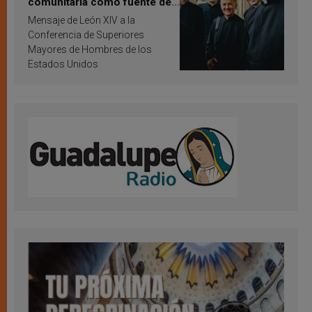
comunitaria como fuente de
inspiración y santificación
Mensaje de León XIV a la
Conferencia de Superiores
Mayores de Hombres de los
Estados Unidos