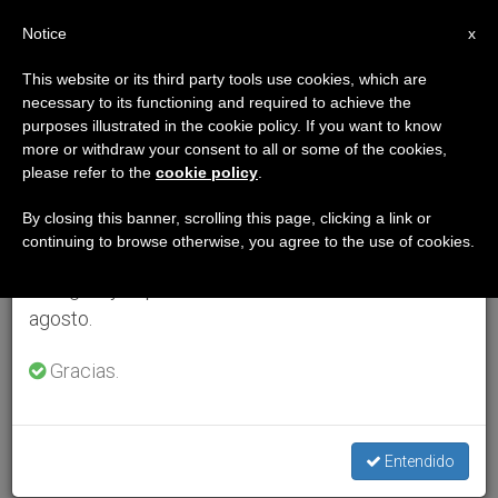
ES
Notice
×
x
Aviso importante
This website or its third party tools use cookies, which are
necessary to its functioning and required to achieve the
Del 27 de julio al 7 de agosto haremos la pausa
purposes illustrated in the cookie policy. If you want to know
anual, aprovechando que en el periodo de verano
more or withdraw your consent to all or some of the cookies,
please refer to the
cookie policy
.
se generan menos informaciones y también el
consumo de las mismas disminuye.
By closing this banner, scrolling this page, clicking a link or
continuing to browse otherwise, you agree to the use of cookies.
Retomamos el trabajo ordinario de las ediciones
en inglés y español de ZENIT el lunes 10 de
agosto.
Gracias.
Entendido