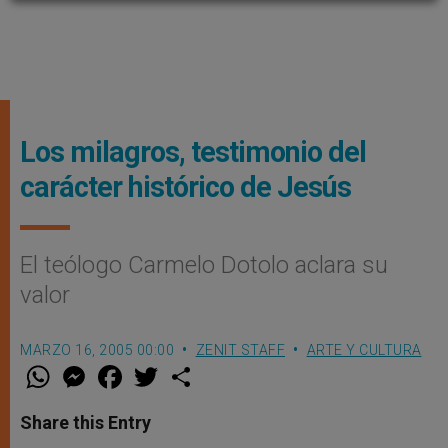
Los milagros, testimonio del
carácter histórico de Jesús
El teólogo Carmelo Dotolo aclara su
valor
MARZO 16, 2005 00:00
ZENIT STAFF
ARTE Y CULTURA
W
M
F
T
S
h
e
a
w
h
a
s
c
i
a
t
s
e
t
r
Share this Entry
s
e
b
t
e